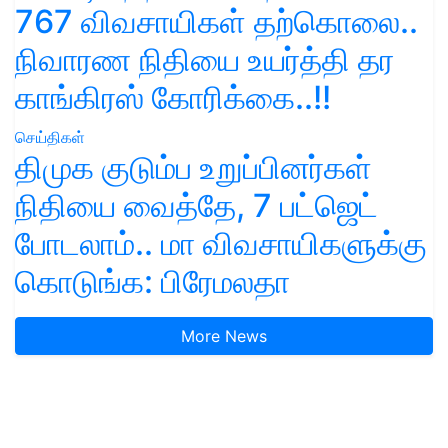
767 விவசாயிகள் தற்கொலை..
நிவாரண நிதியை உயர்த்தி தர
காங்கிரஸ் கோரிக்கை..!!
செய்திகள்
திமுக குடும்ப உறுப்பினர்கள்
நிதியை வைத்தே, 7 பட்ஜெட்
போடலாம்.. மா விவசாயிகளுக்கு
கொடுங்க: பிரேமலதா
More News