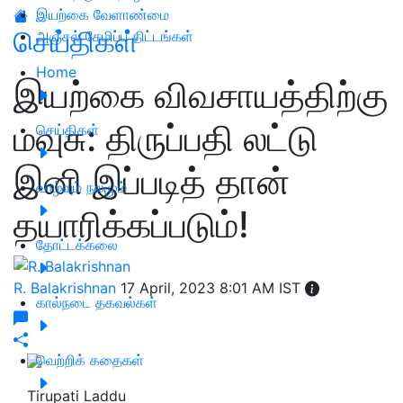
இயற்கை வேளாண்மை
செய்திகள்
அஞ்சல் சேமிப்பு திட்டங்கள்
Home
இயற்கை விவசாயத்திற்கு
மவுசு: திருப்பதி லட்டு
செய்திகள்
இனி இப்படித் தான்
வாழ்வும் நலமும்
தயாரிக்கப்படும்!
தோட்டக்கலை
R. Balakrishnan
17 April, 2023 8:01 AM IST
கால்நடை தகவல்கள்
வெற்றிக் கதைகள்
Tirupati Laddu