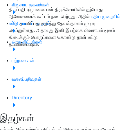
விவசாய தகவல்கள்
திருப்பதி ஏழுமலையான் திருக்கோயிலில் தற்போது
ஆலோசனைக் கூட்டம் நடைபெற்றது. அதில்
புதிய முறையில்
லட்டு
விவசாய பட்டறைகள்
தயாரிப்பது குறித்து தேவஸ்தானம் முடிவு
செய்துள்ளது. அதாவது இனி இயற்கை விவசாயம் மூலம்
கிடைக்கும் பொருட்களை கொண்டு தான் லட்டு
அரசு திட்டங்கள்
தயாரிக்கப்படும்.
மற்றவைகள்
வலைப்பதிவுகள்
Directory
இதழ்கள்
எங்கள் அச்சு மற்றும் டிஜிட்டல் பத்திரிகைகளுக்கு குழுசேரவும்