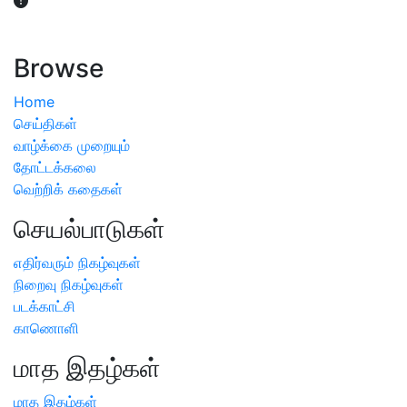
ஏற்பட்டால் வேளாண் விஞ்ஞானிகளை அணுகலாம்: தமிழக அரசு
அறிவிப்பு
Browse
Home
செய்திகள்
வாழ்க்கை முறையும்
தோட்டக்கலை
வெற்றிக் கதைகள்
செயல்பாடுகள்
எதிர்வரும் நிகழ்வுகள்
நிறைவு நிகழ்வுகள்
படக்காட்சி
காணொளி
மாத இதழ்கள்
மாத இதழ்கள்