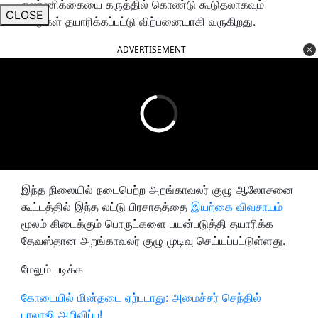
எண்ணிக்கையை கருத்தில் கொண்டு கூடுதலாகவும்
CLOSE
லட்டுகள் தயாரிக்கப்பட்டு விற்பனையாகி வருகிறது.
ADVERTISEMENT
இந்த நிலையில் நடைபெற்ற அறங்காவலர் குழு ஆலோசனை
கூட்டத்தில் இந்த லட்டு பிரசாதத்தை
இயற்கை விவசாயம்
மூலம் கிடைக்கும் பொருட்களை பயன்படுத்தி தயாரிக்க
தேவஸ்தான அறங்காவலர் குழு முடிவு செய்யப்பட்டுள்ளது.
மேலும் படிக்க
கோடையில் மின்தடை ஏற்படாது: அமைச்சர் செந்தில்
பாலாஜி அறிவிப்பு!