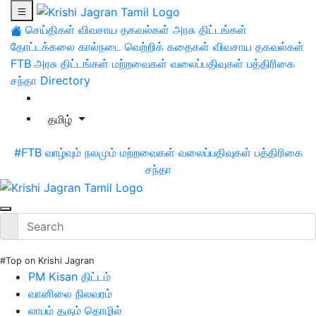
செய்திகள்
விவசாய தகவல்கள்
அரசு திட்டங்கள்
தோட்டக்கலை
கால்நடை
வெற்றிக் கதைகள்
விவசாய தகவல்கள்
FTB
அரசு திட்டங்கள்
மற்றவைகள்
வலைப்பதிவுகள்
பத்திரிகை
சந்தா
Directory
தமிழ்
#FTB
வாழ்வும் நலமும்
மற்றவைகள்
வலைப்பதிவுகள்
பத்திரிகை
சந்தா
#Top on Krishi Jagran
PM Kisan திட்டம்
வானிலை நிலவரம்
லாபம் தரும் தொழில்