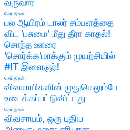
வருவார்
செய்திகள்
பல ஆயிரம் டாலர் சம்பளத்தை
விட 'பசுமை' மீது தீரா காதல்!
சொந்த ஊரை
'சொர்க்க'மாக்கும் முயற்சியில்
#IT இளைஞர்!
செய்திகள்
விவசாயிகளின் முதுகெலும்பே
உடைக்கப்பட்டுவிட்டது
செய்திகள்
விவசாயம், ஒரு புதிய
அணுகுமுறை: சரியான