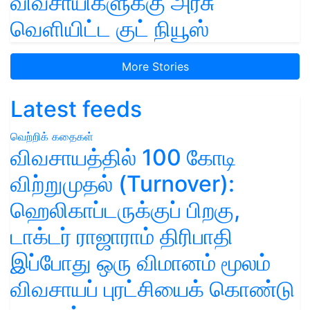
விவசாயிகளுக்கு அரசு
வெளியிட்ட குட் நியூஸ்
More Stories
Latest feeds
வெற்றிக் கதைகள்
விவசாயத்தில் 100 கோடி
விற்றுமுதல் (Turnover):
ஹெலிகாப்டருக்குப் பிறகு,
டாக்டர் ராஜாராம் திரிபாதி
இப்போது ஒரு விமானம் மூலம்
விவசாயப் புரட்சியைக் கொண்டு