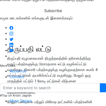
Subscribe
சமூக ஊடகங்களில் எங்களுடன் இணைக்கவும்:
திருப்பதி லட்டு
திருப்பதி ஏழுமலையான் திருத்தலத்தில் தரிசனத்திற்கு
வரும் பக்தர்களுக்கு பிரசாதமாக லட்டு வழங்கப்பட்டு
More Links
வருகிறது. தினசரி பக்தர்களுக்கு வழங்குவதற்காக சுமார் 4
About Us
லட்சம் லட்டுகள் தயாரிக்கப்பட்டு வருகிறது. மேலும் ஒரு
Contact
மாதத்தில் மட்டும் 1 கோடி லட்டுகள் விற்பனை
செய்யப்படுவதாக தேவஸ்தான அதிகாரிகள் தகவல்
தெரிவிக்கின்றனர்.
#Top on Krishi Jagran
More Topics
மேலும் பண்டிகை மற்றும் விசேஷ நாட்களில் பக்தர்களின்