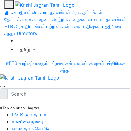
செய்திகள்
விவசாய தகவல்கள்
அரசு திட்டங்கள்
தோட்டக்கலை
கால்நடை
வெற்றிக் கதைகள்
விவசாய தகவல்கள்
FTB
அரசு திட்டங்கள்
மற்றவைகள்
வலைப்பதிவுகள்
பத்திரிகை
சந்தா
Directory
தமிழ்
#FTB
வாழ்வும் நலமும்
மற்றவைகள்
வலைப்பதிவுகள்
பத்திரிகை
சந்தா
#Top on Krishi Jagran
PM Kisan திட்டம்
வானிலை நிலவரம்
லாபம் தரும் தொழில்