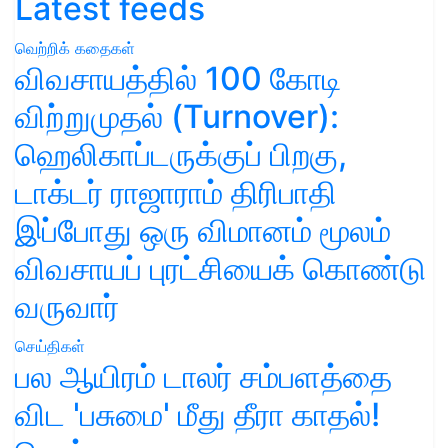
Latest feeds
வெற்றிக் கதைகள்
விவசாயத்தில் 100 கோடி
விற்றுமுதல் (Turnover):
ஹெலிகாப்டருக்குப் பிறகு,
டாக்டர் ராஜாராம் திரிபாதி
இப்போது ஒரு விமானம் மூலம்
விவசாயப் புரட்சியைக் கொண்டு
வருவார்
செய்திகள்
பல ஆயிரம் டாலர் சம்பளத்தை
விட 'பசுமை' மீது தீரா காதல்!