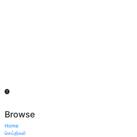
விவசாயிகள் நலன் கருதி சாகுபடி தொடர்பான சந்தேகம்
ஏற்பட்டால் வேளாண் விஞ்ஞானிகளை அணுகலாம்: தமிழக அரசு
அறிவிப்பு
Browse
Home
செய்திகள்