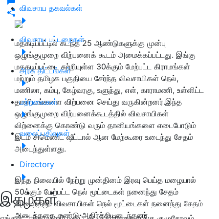
விவசாய தகவல்கள்
விவசாய பட்டறைகள்
மதகடிப்பட்டில் கடந்த 25 ஆண்டுகளுக்கு முன்பு
ஒழுங்குமுறை விற்பனைக் கூடம் அமைக்கப்பட்டது. இங்கு
மதகடிப்பட்டை சுற்றியுள்ள 30க்கும் மேற்பட்ட கிராமங்கள்
அரசு திட்டங்கள்
மற்றும் தமிழக பகுதியை சேர்ந்த விவசாயிகள் நெல்,
மணிலா, கம்பு, கேழ்வரகு, உளுந்து, எள், காராமணி, உள்ளிட்ட
தானியங்களை விற்பனை செய்து வருகின்றனர்.இந்த
மற்றவைகள்
ஒழுங்குமுறை விற்பனைக்கூடத்தில் விவசாயிகள்
விற்னைக்கு கொண்டு வரும் தானியங்களை எடைபோடும்
வலைப்பதிவுகள்
இடம் சிமெண்ட் ஷீட்டால் ஆன மேற்கூரை உடைந்து சேதம்
அடைந்துள்ளது.
Directory
இந்த நிலையில் நேற்று முன்தினம் இரவு பெய்த மழையால்
50க்கும் மேற்பட்ட நெல் மூட்டைகள் நனைந்து சேதம்
இதழ்கள்
அடைந்தது. விவசாயிகள் நெல் மூட்டைகள் நனைந்து சேதம்
அடைந்ததை கண்டு அதிர்ச்சியடைந்தனர்.
எங்கள் அச்சு மற்றும் டிஜிட்டல் பத்திரிகைகளுக்கு குழுசேரவும்