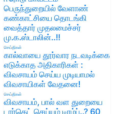
பெருந்துறையில் வேளாண்
கண்காட்சியை தொடங்கி
வைத்தார் முதலமைச்சர்
மு.க.ஸ்டாலின்..!!
செய்திகள்
கால்வாயை தூர்வார நடவடிக்கை
எடுக்காத அதிகாரிகள் :
விவசாயம் செய்ய முடியாமல்
விவசாயிகள் வேதனை!
செய்திகள்
விவசாயம், பால் வள துறையை
டார்கெட் செய்யும் டிரம்ப்..? 60