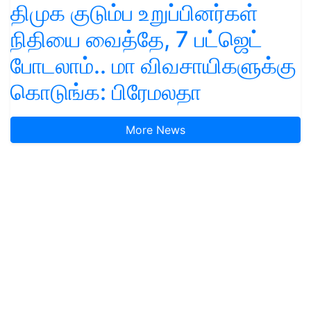
திமுக குடும்ப உறுப்பினர்கள்
நிதியை வைத்தே, 7 பட்ஜெட்
போடலாம்.. மா விவசாயிகளுக்கு
கொடுங்க: பிரேமலதா
More News