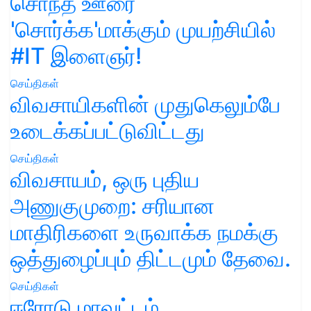
சொந்த ஊரை
'சொர்க்க'மாக்கும் முயற்சியில்
#IT இளைஞர்!
செய்திகள்
விவசாயிகளின் முதுகெலும்பே
உடைக்கப்பட்டுவிட்டது
செய்திகள்
விவசாயம், ஒரு புதிய
அணுகுமுறை: சரியான
மாதிரிகளை உருவாக்க நமக்கு
ஒத்துழைப்பும் திட்டமும் தேவை.
செய்திகள்
ஈரோடு மாவட்டம்