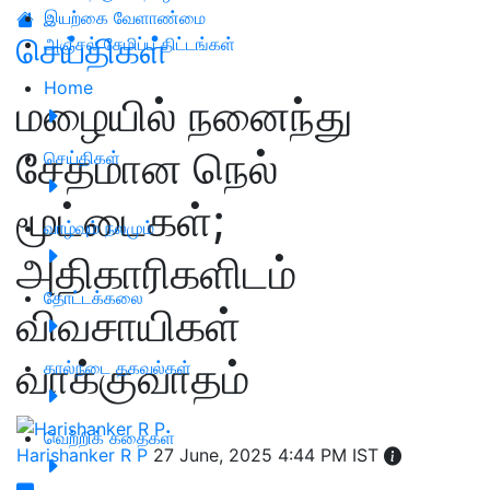
இயற்கை வேளாண்மை
செய்திகள்
அஞ்சல் சேமிப்பு திட்டங்கள்
Home
மழையில் நனைந்து
சேதமான நெல்
செய்திகள்
மூட்டைகள்;
வாழ்வும் நலமும்
அதிகாரிகளிடம்
தோட்டக்கலை
விவசாயிகள்
வாக்குவாதம்
கால்நடை தகவல்கள்
வெற்றிக் கதைகள்
Harishanker R P
27 June, 2025 4:44 PM IST