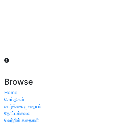
விவசாயிகள் நலன் கருதி சாகுபடி தொடர்பான சந்தேகம்
ஏற்பட்டால் வேளாண் விஞ்ஞானிகளை அணுகலாம்: தமிழக அரசு
அறிவிப்பு
Browse
Home
செய்திகள்
வாழ்க்கை முறையும்
தோட்டக்கலை
வெற்றிக் கதைகள்