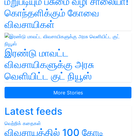
மறுபடியும் பசுமை வழி சாலையா!
கொந்தளிக்கும் கோவை
விவசாயிகள்
இரண்டு மாவட்ட
விவசாயிகளுக்கு அரசு
வெளியிட்ட குட் நியூஸ்
More Stories
Latest feeds
வெற்றிக் கதைகள்
விவசாயத்தில் 100 கோடி