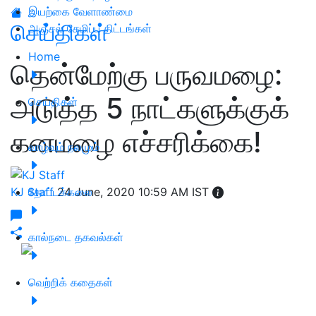
இயற்கை வேளாண்மை
செய்திகள்
அஞ்சல் சேமிப்பு திட்டங்கள்
Home
தென்மேற்கு பருவமழை:
அடுத்த 5 நாட்களுக்குக்
செய்திகள்
கனமழை எச்சரிக்கை!
வாழ்வும் நலமும்
KJ Staff
தோட்டக்கலை
24 June, 2020 10:59 AM IST
கால்நடை தகவல்கள்
வெற்றிக் கதைகள்