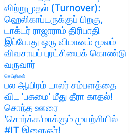
விற்றுமுதல் (Turnover):
ஹெலிகாப்டருக்குப் பிறகு,
டாக்டர் ராஜாராம் திரிபாதி
இப்போது ஒரு விமானம் மூலம்
விவசாயப் புரட்சியைக் கொண்டு
வருவார்
செய்திகள்
பல ஆயிரம் டாலர் சம்பளத்தை
விட 'பசுமை' மீது தீரா காதல்!
சொந்த ஊரை
'சொர்க்க'மாக்கும் முயற்சியில்
#IT இளைஞர்!