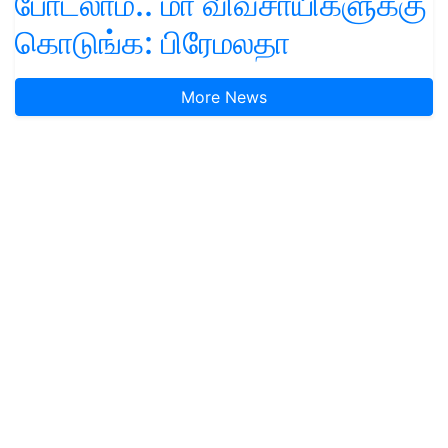
போடலாம்.. மா விவசாயிகளுக்கு
கொடுங்க: பிரேமலதா
More News