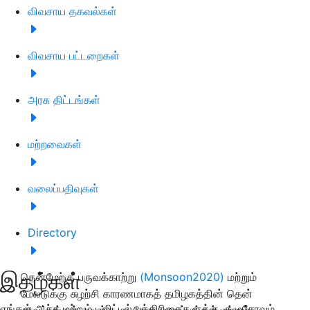
விவசாய தகவல்கள்
விவசாய பட்டறைகள்
அரசு திட்டங்கள்
மற்றவைகள்
வலைப்பதிவுகள்
Directory
இதழ்கள்
தென்மேற்கு பருவக்காற்று
(Monsoon2020)
மற்றும்
மேலடுக்கு சுழற்சி காரணமாகத் தமிழகத்தின் தென்
எங்கள் அச்சு மற்றும் டிஜிட்டல் பத்திரிகைகளுக்கு குழுசேரவும்
மாவட்டங்கள், வடக்கு கடலோர மாவட்டங்கள் மற்றும்