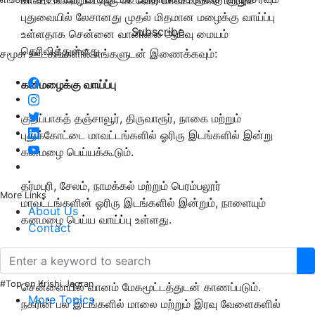
புதுவையில் லேசானது முதல் மிதமான மழைக்கு வாய்ப்பு
Subscribe
உள்ளதாக சென்னை வானிலை ஆய்வு மையம்
தெரிவித்துள்ளது.
சமூக ஊடகங்களில் எங்களுடன் இணைக்கவும்:
கனமழைக்கு வாய்ப்பு
குறிப்பாகத் தஞ்சாவூர், திருவாரூர், நாகை மற்றும்
புதுக்கோட்டை மாவட்டங்களில் ஓரிரு இடங்களில் இன்று
கனமழை பெய்யக்கூடும்.
தர்மபுரி, சேலம், நாமக்கல் மற்றும் பெரம்பலூர்
More Links
மாவட்டங்களின் ஓரிரு இடங்களில் இன்றும், நாளையும்
About Us
கனமழை பெய்ய வாய்ப்பு உள்ளது.
Contact
சென்னை வானிலை - Chennai weather
#Top on Krishi Jagran
சென்னையில் வானம் மேகமூட்டத்துடன் காணப்படும்.
More Topics
நகரின் பல இடங்களில் மாலை மற்றும் இரவு வேளைகளில்