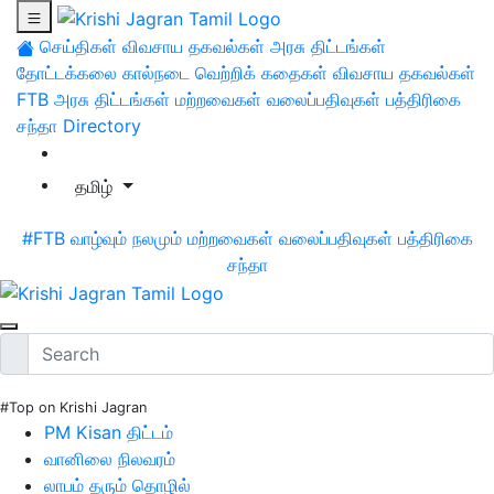
செய்திகள்
விவசாய தகவல்கள்
அரசு திட்டங்கள்
தோட்டக்கலை
கால்நடை
வெற்றிக் கதைகள்
விவசாய தகவல்கள்
FTB
அரசு திட்டங்கள்
மற்றவைகள்
வலைப்பதிவுகள்
பத்திரிகை
சந்தா
Directory
தமிழ்
#FTB
வாழ்வும் நலமும்
மற்றவைகள்
வலைப்பதிவுகள்
பத்திரிகை
சந்தா
#Top on Krishi Jagran
PM Kisan திட்டம்
வானிலை நிலவரம்
லாபம் தரும் தொழில்