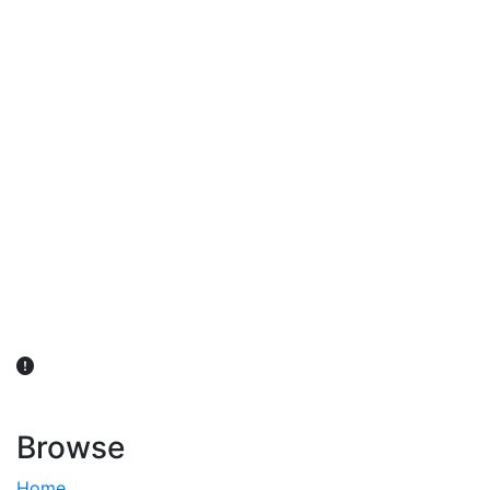
விவசாயிகள் நலன் கருதி சாகுபடி தொடர்பான சந்தேகம்
ஏற்பட்டால் வேளாண் விஞ்ஞானிகளை அணுகலாம்: தமிழக அரசு
அறிவிப்பு
Browse
Home