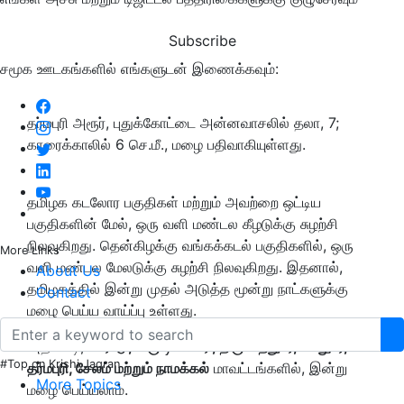
Subscribe
சமூக ஊடகங்களில் எங்களுடன் இணைக்கவும்:
தர்மபுரி அரூர், புதுக்கோட்டை அன்னவாசலில் தலா, 7;
காரைக்காலில் 6 செ.மீ., மழை பதிவாகியுள்ளது.
தமிழக கடலோர பகுதிகள் மற்றும் அவற்றை ஒட்டிய
பகுதிகளின் மேல், ஒரு வளி மண்டல கீழடுக்கு சுழற்சி
நிலவுகிறது. தென்கிழக்கு வங்கக்கடல் பகுதிகளில், ஒரு
More Links
வளி மண்டல மேலடுக்கு சுழற்சி நிலவுகிறது. இதனால்,
About Us
தமிழகத்தில் இன்று முதல் அடுத்த மூன்று நாட்களுக்கு
Contact
மழை பெய்ய வாய்ப்பு உள்ளது.
அதன்படி,
ஈரோடு,
கிருஷ்ணகிரி,
திருப்பத்துார்,
வேலுார்,
#Top on Krishi Jagran
தர்மபுரி,
சேலம் மற்றும் நாமக்கல்
மாவட்டங்களில், இன்று
More Topics
மழை பெய்யலாம்.