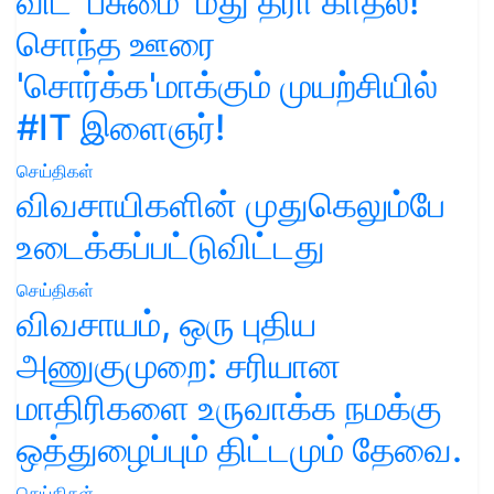
விட 'பசுமை' மீது தீரா காதல்!
சொந்த ஊரை
'சொர்க்க'மாக்கும் முயற்சியில்
#IT இளைஞர்!
செய்திகள்
விவசாயிகளின் முதுகெலும்பே
உடைக்கப்பட்டுவிட்டது
செய்திகள்
விவசாயம், ஒரு புதிய
அணுகுமுறை: சரியான
மாதிரிகளை உருவாக்க நமக்கு
ஒத்துழைப்பும் திட்டமும் தேவை.
செய்திகள்