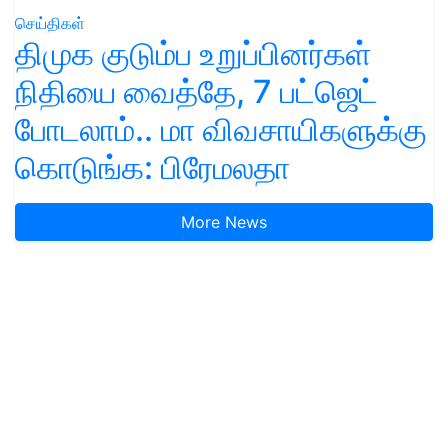
செய்திகள்
திமுக குடும்ப உறுப்பினர்கள்
நிதியை வைத்தே, 7 பட்ஜெட்
போடலாம்.. மா விவசாயிகளுக்கு
கொடுங்க: பிரேமலதா
More News