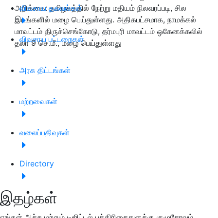
அறிக்கை: தமிழகத்தில் நேற்று மதியம் நிலவரப்படி, சில
விவசாய தகவல்கள்
இடங்களில் மழை பெய்துள்ளது. அதிகபட்சமாக, நாமக்கல்
மாவட்டம் திருச்செங்கோடு, தர்மபுரி மாவட்டம் ஒகேனக்கலில்
விவசாய பட்டறைகள்
தலா 9 செ.மீ., மழை பெய்துள்ளது
அரசு திட்டங்கள்
மற்றவைகள்
வலைப்பதிவுகள்
Directory
இதழ்கள்
எங்கள் அச்சு மற்றும் டிஜிட்டல் பத்திரிகைகளுக்கு குழுசேரவும்