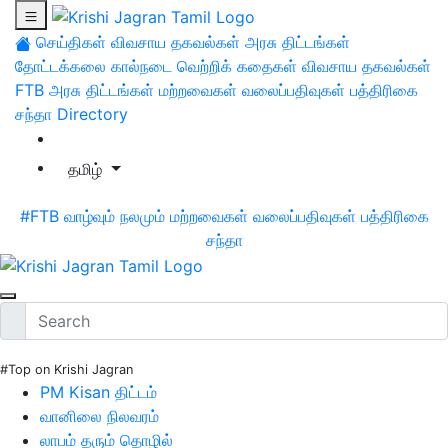
செய்திகள்
விவசாய தகவல்கள்
அரசு திட்டங்கள்
தோட்டக்கலை
கால்நடை
வெற்றிக் கதைகள்
விவசாய தகவல்கள்
FTB
அரசு திட்டங்கள்
மற்றவைகள்
வலைப்பதிவுகள்
பத்திரிகை
சந்தா
Directory
தமிழ்
#FTB
வாழ்வும் நலமும்
மற்றவைகள்
வலைப்பதிவுகள்
பத்திரிகை
சந்தா
#Top on Krishi Jagran
PM Kisan திட்டம்
வானிலை நிலவரம்
லாபம் தரும் தொழில்