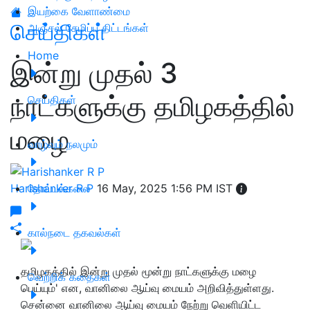
இயற்கை வேளாண்மை
செய்திகள்
அஞ்சல் சேமிப்பு திட்டங்கள்
Home
இன்று முதல் 3
நாட்களுக்கு தமிழகத்தில்
செய்திகள்
மழை
வாழ்வும் நலமும்
Harishanker R P
தோட்டக்கலை
16 May, 2025 1:56 PM IST
கால்நடை தகவல்கள்
தமிழகத்தில் இன்று முதல் மூன்று நாட்களுக்கு மழை
வெற்றிக் கதைகள்
பெய்யும்' என, வானிலை ஆய்வு மையம் அறிவித்துள்ளது.
சென்னை வானிலை ஆய்வு மையம் நேற்று வெளியிட்ட