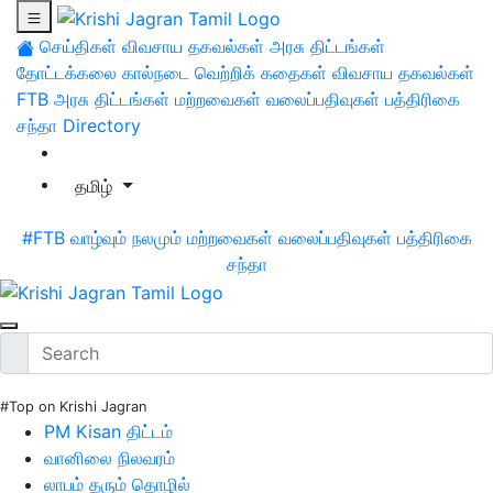
செய்திகள்
விவசாய தகவல்கள்
அரசு திட்டங்கள்
தோட்டக்கலை
கால்நடை
வெற்றிக் கதைகள்
விவசாய தகவல்கள்
FTB
அரசு திட்டங்கள்
மற்றவைகள்
வலைப்பதிவுகள்
பத்திரிகை
சந்தா
Directory
தமிழ்
#FTB
வாழ்வும் நலமும்
மற்றவைகள்
வலைப்பதிவுகள்
பத்திரிகை
சந்தா
#Top on Krishi Jagran
PM Kisan திட்டம்
வானிலை நிலவரம்
லாபம் தரும் தொழில்