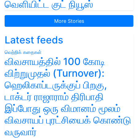
வெளியிட்ட குட் நியூஸ்
More Stories
Latest feeds
வெற்றிக் கதைகள்
விவசாயத்தில் 100 கோடி
விற்றுமுதல் (Turnover):
ஹெலிகாப்டருக்குப் பிறகு,
டாக்டர் ராஜாராம் திரிபாதி
இப்போது ஒரு விமானம் மூலம்
விவசாயப் புரட்சியைக் கொண்டு
வருவார்