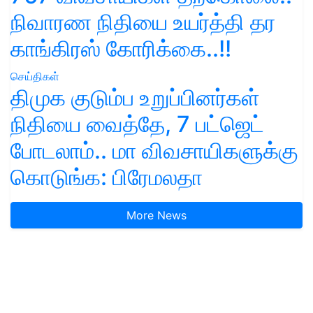
நிவாரண நிதியை உயர்த்தி தர
காங்கிரஸ் கோரிக்கை..!!
செய்திகள்
திமுக குடும்ப உறுப்பினர்கள்
நிதியை வைத்தே, 7 பட்ஜெட்
போடலாம்.. மா விவசாயிகளுக்கு
கொடுங்க: பிரேமலதா
More News