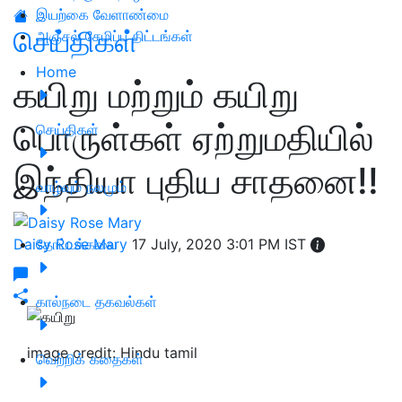
இயற்கை வேளாண்மை
செய்திகள்
அஞ்சல் சேமிப்பு திட்டங்கள்
Home
கயிறு மற்றும் கயிறு
பொருள்கள் ஏற்றுமதியில்
செய்திகள்
இந்தியா புதிய சாதனை!!
வாழ்வும் நலமும்
Daisy Rose Mary
தோட்டக்கலை
17 July, 2020 3:01 PM IST
கால்நடை தகவல்கள்
image credit: Hindu tamil
வெற்றிக் கதைகள்