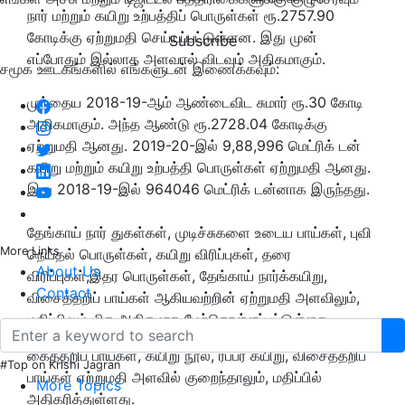
நார் மற்றும் கயிறு உற்பத்திப் பொருள்கள் ரூ.2757.90
கோடிக்கு ஏற்றுமதி செய்யப்பட்டுள்ளன. இது முன்
Subscribe
எப்போதும் இல்லாத அளவஈல் விடவும் அதிகமாகும்.
சமூக ஊடகங்களில் எங்களுடன் இணைக்கவும்:
முந்தைய 2018-19-ஆம் ஆண்டைவிட சுமார் ரூ.30 கோடி
அதிகமாகும். அந்த ஆண்டு ரூ.2728.04 கோடிக்கு
ஏற்றுமதி ஆனது. 2019-20-இல் 9,88,996 மெட்ரிக் டன்
கயிறு மற்றும் கயிறு உற்பத்தி பொருள்கள் ஏற்றுமதி ஆனது.
இது 2018-19-இல் 964046 மெட்ரிக் டன்னாக இருந்தது.
தேங்காய் நார் துகள்கள், முடிச்சுகளை உடைய பாய்கள், புவி
More Links
நெய்தல் பொருள்கள், கயிறு விரிப்புகள், தரை
About Us
விரிப்புகள்,இதர பொருள்கள், தேங்காய் நார்க்கயிறு,
Contact
விசைத்தறிப் பாய்கள் ஆகியவற்றின் ஏற்றுமதி அளவிலும்,
மதிப்பிலும் மிக அதிகமாக மேற்கொள்ளப்பட்டுள்ளது.
கைத்தறிப் பாய்கள், கயிறு நூல், ரப்பர் கயிறு, விசைத்தறிப்
#Top on Krishi Jagran
பாய்கள் ஏற்றுமதி அளவில் குறைந்தாலும், மதிப்பில்
More Topics
அதிகரித்துள்ளது.