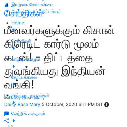
இயற்கை வேளாண்மை
செய்திகள்
அஞ்சல் சேமிப்பு திட்டங்கள்
Home
மீனவர்களுக்கும் கிசான்
கிரெடிட் கார்டு மூலம்
செய்திகள்
கடன்! - திட்டத்தை
வாழ்வும் நலமும்
துவங்கியது இந்தியன்
தோட்டக்கலை
வங்கி!
கால்நடை தகவல்கள்
Daisy Rose Mary
5 October, 2020 6:11 PM IST
வெற்றிக் கதைகள்