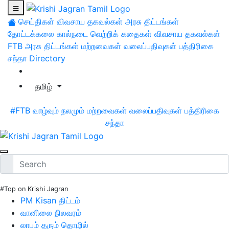
செய்திகள்
விவசாய தகவல்கள்
அரசு திட்டங்கள்
தோட்டக்கலை
கால்நடை
வெற்றிக் கதைகள்
விவசாய தகவல்கள்
FTB
அரசு திட்டங்கள்
மற்றவைகள்
வலைப்பதிவுகள்
பத்திரிகை
சந்தா
Directory
தமிழ்
#FTB
வாழ்வும் நலமும்
மற்றவைகள்
வலைப்பதிவுகள்
பத்திரிகை
சந்தா
#Top on Krishi Jagran
PM Kisan திட்டம்
வானிலை நிலவரம்
லாபம் தரும் தொழில்