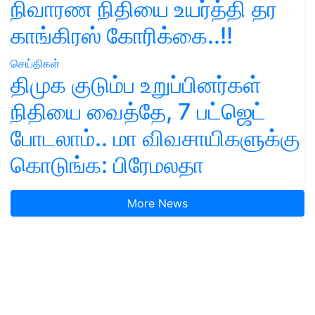
நிவாரண நிதியை உயர்த்தி தர
காங்கிரஸ் கோரிக்கை..!!
செய்திகள்
திமுக குடும்ப உறுப்பினர்கள்
நிதியை வைத்தே, 7 பட்ஜெட்
போடலாம்.. மா விவசாயிகளுக்கு
கொடுங்க: பிரேமலதா
More News