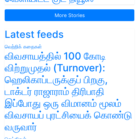
More Stories
Latest feeds
வெற்றிக் கதைகள்
விவசாயத்தில் 100 கோடி
விற்றுமுதல் (Turnover):
ஹெலிகாப்டருக்குப் பிறகு,
டாக்டர் ராஜாராம் திரிபாதி
இப்போது ஒரு விமானம் மூலம்
விவசாயப் புரட்சியைக் கொண்டு
வருவார்
செய்திகள்