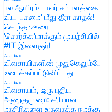
பல ஆயிரம் டாலர் சம்பளத்தை
விட 'பசுமை' மீது தீரா காதல்!
சொந்த ஊரை
'சொர்க்க'மாக்கும் முயற்சியில்
#IT இளைஞர்!
செய்திகள்
விவசாயிகளின் முதுகெலும்பே
உடைக்கப்பட்டுவிட்டது
செய்திகள்
விவசாயம், ஒரு புதிய
அணுகுமுறை: சரியான
மாதிரிகளை உருவாக்க நமக்கு