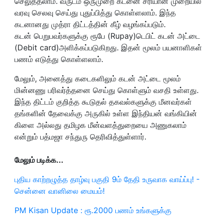
செலுத்தலாம். வருடம்‌ ஒருமுறை கடனை சரியான முறையில்‌
வரவு செலவு செய்து புதுப்பித்து கொள்ளலாம்‌. இந்த
கடனானது முத்ரா திட்டத்தின்‌ கீழ்‌ வழங்கப்படும்‌.
கடன்‌ பெறுபவர்களுக்கு ரூபே (Rupay)டெபிட் கடன்‌ அட்டை
(Debit card)அளிக்கப்படுகிறது. இதன்‌ மூலம்‌ பயனாளிகள்‌
பணம்‌ எடுத்து கொள்ளலாம்‌.
மேலும்‌, அனைத்து கடைகளிலும்‌ கடன்‌ அட்டை மூலம்‌
மின்னணு பரிவர்த்தனை செய்து கொள்ளும்‌ வசதி உள்ளது.
இந்த திட்டம் குறித்த கூடுதல் தகவல்களுக்கு மீனவர்கள்
தங்களின்‌ தேவைக்கு அருகில்‌ உள்ள இந்தியன்‌ வங்கியின்‌
கிளை அல்லது தமிழக மீன்வளத்துறையை அணுகலாம்‌
என்றும் பத்மஜா சந்துரு தெரிவித்துள்ளார்.
மேலும் படிக்க...
புதிய காற்றழுத்த தாழ்வு பகுதி 9ம் தேதி உருவாக வாய்ப்பு! -
சென்னை வானிலை மையம்!
PM Kisan Update : ரூ.2000 பணம் உங்களுக்கு