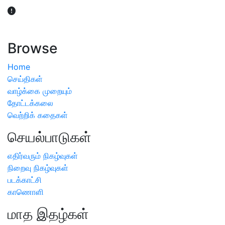
விவசாயிகள் நலன் கருதி சாகுபடி தொடர்பான சந்தேகம்
ஏற்பட்டால் வேளாண் விஞ்ஞானிகளை அணுகலாம்: தமிழக அரசு
அறிவிப்பு
Browse
Home
செய்திகள்
வாழ்க்கை முறையும்
தோட்டக்கலை
வெற்றிக் கதைகள்
செயல்பாடுகள்
எதிர்வரும் நிகழ்வுகள்
நிறைவு நிகழ்வுகள்
படக்காட்சி
காணொளி
மாத இதழ்கள்