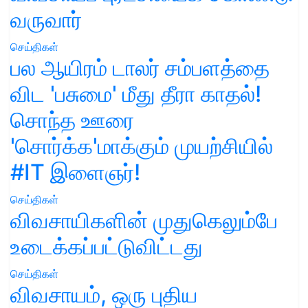
வருவார்
செய்திகள்
பல ஆயிரம் டாலர் சம்பளத்தை
விட 'பசுமை' மீது தீரா காதல்!
சொந்த ஊரை
'சொர்க்க'மாக்கும் முயற்சியில்
#IT இளைஞர்!
செய்திகள்
விவசாயிகளின் முதுகெலும்பே
உடைக்கப்பட்டுவிட்டது
செய்திகள்
விவசாயம், ஒரு புதிய