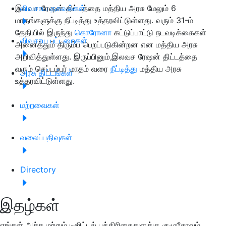
இலவச ரேஷன் திட்டத்தை மத்திய அரசு மேலும் 6
விவசாய தகவல்கள்
மாதங்களுக்கு நீட்டித்து உத்தரவிட்டுள்ளது. வரும் 31-ம்
தேதியில் இருந்து
கொரோனா
கட்டுப்பாட்டு நடவடிக்கைகள்
விவசாய பட்டறைகள்
அனைத்தும் திரும்ப பெறப்படுகின்றன என மத்திய அரசு
அறிவித்துள்ளது. இருப்பினும்,இலவச ரேஷன் திட்டத்தை
வரும் செப்டம்பர் மாதம் வரை
நீட்டித்து
மத்திய அரசு
அரசு திட்டங்கள்
உத்தரவிட்டுள்ளது.
மற்றவைகள்
வலைப்பதிவுகள்
Directory
இதழ்கள்
எங்கள் அச்சு மற்றும் டிஜிட்டல் பத்திரிகைகளுக்கு குழுசேரவும்