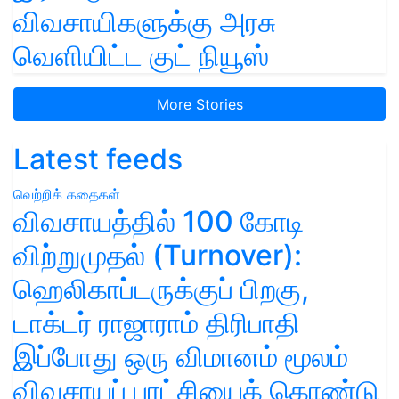
விவசாயிகளுக்கு அரசு
வெளியிட்ட குட் நியூஸ்
More Stories
Latest feeds
வெற்றிக் கதைகள்
விவசாயத்தில் 100 கோடி
விற்றுமுதல் (Turnover):
ஹெலிகாப்டருக்குப் பிறகு,
டாக்டர் ராஜாராம் திரிபாதி
இப்போது ஒரு விமானம் மூலம்
விவசாயப் புரட்சியைக் கொண்டு