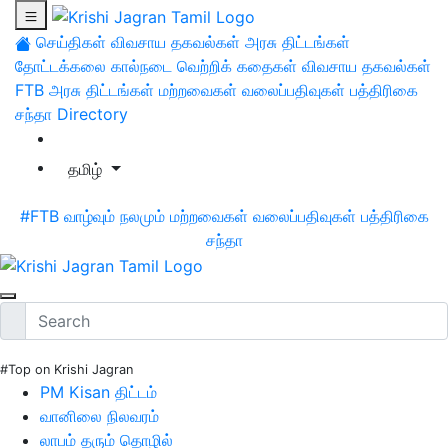
செய்திகள்
விவசாய தகவல்கள்
அரசு திட்டங்கள்
தோட்டக்கலை
கால்நடை
வெற்றிக் கதைகள்
விவசாய தகவல்கள்
FTB
அரசு திட்டங்கள்
மற்றவைகள்
வலைப்பதிவுகள்
பத்திரிகை
சந்தா
Directory
தமிழ்
#FTB
வாழ்வும் நலமும்
மற்றவைகள்
வலைப்பதிவுகள்
பத்திரிகை
சந்தா
#Top on Krishi Jagran
PM Kisan திட்டம்
வானிலை நிலவரம்
லாபம் தரும் தொழில்