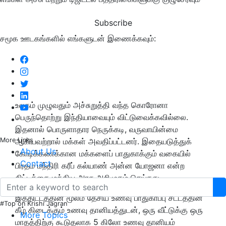
Subscribe
சமூக ஊடகங்களில் எங்களுடன் இணைக்கவும்:
உலகம் முழுவதும் அச்சுறுத்தி வந்த கொரோனா
பெருந்தொற்று இந்தியாவையும் விட்டுவைக்கவில்லை.
இதனால் பொருளாதார நெருக்கடி, வருவாயின்மை
More Links
ஆகியவற்றால் மக்கள் அவதிப்பட்டனர். இதையடுத்துக்
About Us
கோடிக்கணக்கான மக்களைப் பாதுகாக்கும் வகையில்
Contact
பிரதம மந்திரி கரீப் கல்யாண் அன்ன யோஜனா என்ற
திட்டத்தை மத்திய அரசு அறிமுகம் செய்தது.
இத்திட்டத்தின் மூலம் தேசிய உணவு பாதுகாப்பு சட்டத்தின்
#Top on Krishi Jagran
கீழ் கிடைக்கும் உணவு தானியத்துடன், ஒரு வீட்டுக்கு ஒரு
More Topics
மாதத்திற்கு கூடுதலாக 5 கிலோ உணவு தானியம்