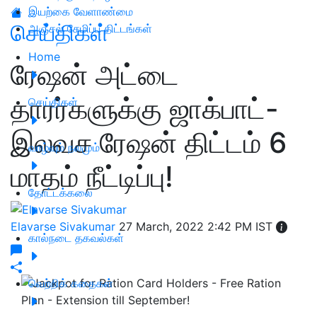
இயற்கை வேளாண்மை
செய்திகள்
அஞ்சல் சேமிப்பு திட்டங்கள்
Home
ரேஷன் அட்டை
தாரர்களுக்கு ஜாக்பாட்-
செய்திகள்
இலவச ரேஷன் திட்டம் 6
வாழ்வும் நலமும்
மாதம் நீட்டிப்பு!
தோட்டக்கலை
Elavarse Sivakumar
27 March, 2022 2:42 PM IST
கால்நடை தகவல்கள்
வெற்றிக் கதைகள்