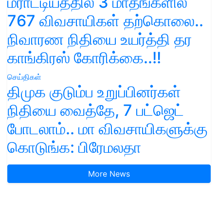
மராட்டியத்தில் 3 மாதங்களில்
767 விவசாயிகள் தற்கொலை..
நிவாரண நிதியை உயர்த்தி தர
காங்கிரஸ் கோரிக்கை..!!
செய்திகள்
திமுக குடும்ப உறுப்பினர்கள்
நிதியை வைத்தே, 7 பட்ஜெட்
போடலாம்.. மா விவசாயிகளுக்கு
கொடுங்க: பிரேமலதா
More News