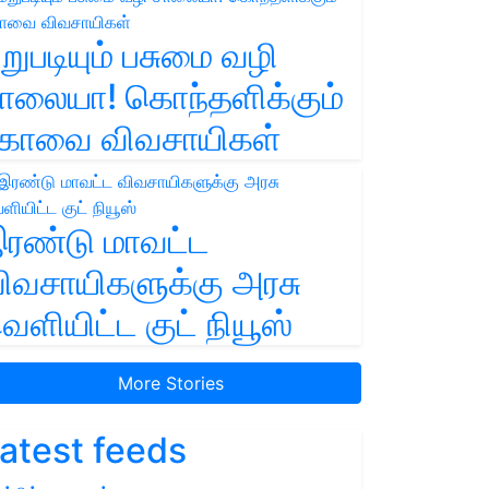
றுபடியும் பசுமை வழி
ாலையா! கொந்தளிக்கும்
ோவை விவசாயிகள்
ரண்டு மாவட்ட
ிவசாயிகளுக்கு அரசு
ெளியிட்ட குட் நியூஸ்
More Stories
atest feeds