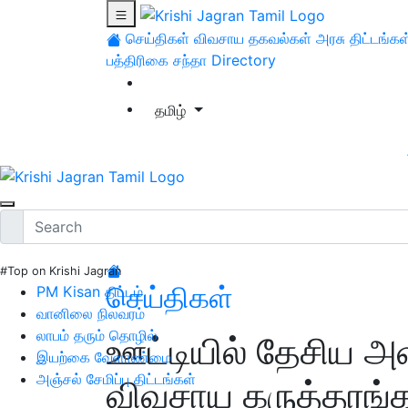
செய்திகள்
விவசாய தகவல்கள்
அரசு திட்டங்கள
பத்திரிகை சந்தா
Directory
தமிழ்
#Top on Krishi Jagran
செய்திகள்
PM Kisan திட்டம்
வானிலை நிலவரம்
லாபம் தரும் தொழில்
ஊட்டியில் தேசிய
இயற்கை வேளாண்மை
அஞ்சல் சேமிப்பு திட்டங்கள்
விவசாய கருத்தரங்க