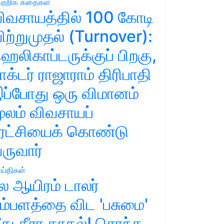
ற்றிக் கதைகள்
ிவசாயத்தில் 100 கோடி
ிற்றுமுதல் (Turnover):
ெலிகாப்டருக்குப் பிறகு,
ாக்டர் ராஜாராம் திரிபாதி
ப்போது ஒரு விமானம்
ூலம் விவசாயப்
ுரட்சியைக் கொண்டு
ருவார்
ய்திகள்
ல ஆயிரம் டாலர்
ம்பளத்தை விட 'பசுமை'
ீது தீரா காதல்! சொந்த