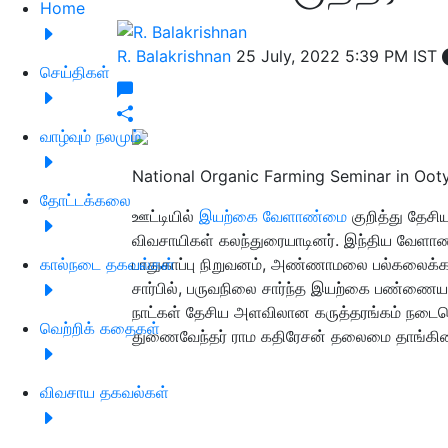
Home
R. Balakrishnan
25 July, 2022 5:39 PM IST
செய்திகள்
வாழ்வும் நலமும்
National Organic Farming Seminar in Ooty
தோட்டக்கலை
ஊட்டியில்
இயற்கை வேளாண்மை
குறித்து தேசிய
விவசாயிகள் கலந்துரையாடினர். இந்திய வேளாண் ஆ
கால்நடை தகவல்கள்
பாதுகாப்பு நிறுவனம், அண்ணாமலை பல்கலைக்கழ
சார்பில், பருவநிலை சார்ந்த இயற்கை பண்ணையம்
நாட்கள் தேசிய அளவிலான கருத்தரங்கம் நட
வெற்றிக் கதைகள்
துணைவேந்தர் ராம கதிரேசன் தலைமை தாங்கின
விவசாய தகவல்கள்