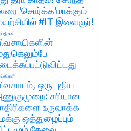
ரை 'சொர்க்க'மாக்கும்
ுயற்சியில் #IT இளைஞர்!
ய்திகள்
ிவசாயிகளின்
ுதுகெலும்பே
டைக்கப்பட்டுவிட்டது
ய்திகள்
ிவசாயம், ஒரு புதிய
ணுகுமுறை: சரியான
ாதிரிகளை உருவாக்க
மக்கு ஒத்துழைப்பும்
ிட்டமும் தேவை.