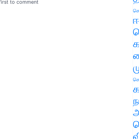
செ
ஈ
ப
க
வ
ம
செ
க
ந
அ
ச
வ