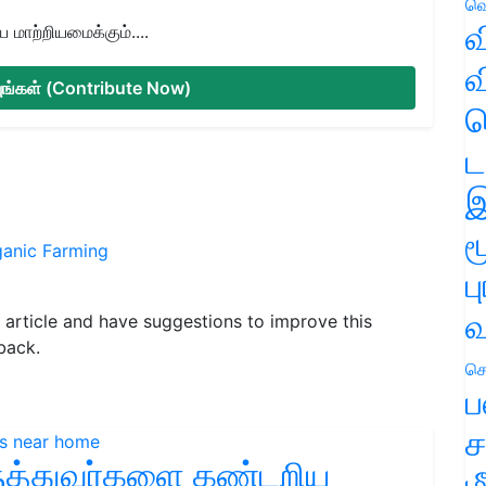
வெ
வ
மாற்றியமைக்கும்....
வ
்யுங்கள் (Contribute Now)
ஹ
ட
இ
ம
anic Farming
ப
வ
is article and have suggestions to improve this
back.
செ
ப
ச
மருத்துவர்களை கண்டறிய
ம