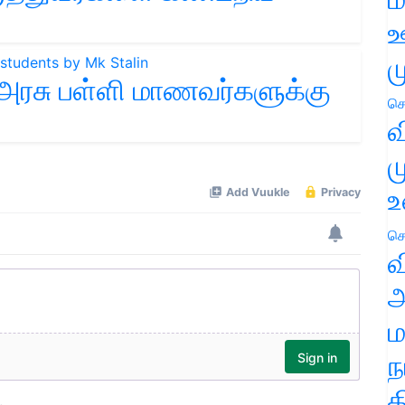
ஊ
ம
 அரசு பள்ளி மாணவர்களுக்கு
செ
வ
ம
உ
செ
வ
அ
ம
ந
த