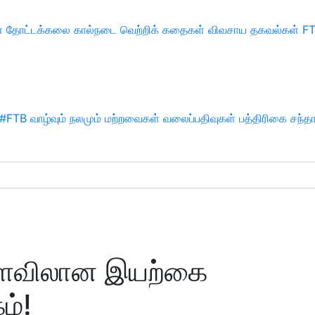
்
தோட்டக்கலை
கால்நடை
வெற்றிக் கதைகள்
விவசாய தகவல்கள்
F
#FTB
வாழ்வும் நலமும்
மற்றவைகள்
வலைப்பதிவுகள்
பத்திரிகை சந்த
 அளவிலான இயற்கை
ம்!