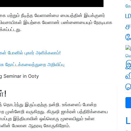
ம
்கை மற்றும் நீடித்த வேளாண்மை மையத்தின் இயக்குனர்
னர் விவசாயிகள் இயற்கை வேளாண் பண்ணையையும் நேரடியாக
ச
்கப்பட்டது.
க
கள் போனில் புகார் அளிக்கலாம்!
இ
ரசு தோட்டக்கலைத்துறை அறிவிப்பு
வ
g Seminar in Ooty
வ
்!
 தொடர்ந்து இருப்பதற்கு நன்றி. உங்களைப் போன்ற
ை முன்னேறி வருகிறது. கிருஷி ஜாக்ரன் பத்திரிக்கையை
L
ிராமப்புற இந்தியாவின் ஒவ்வொரு மூலையிலும் உள்ள
களின் மேலான ஆதரவு கோருகிறோம்.