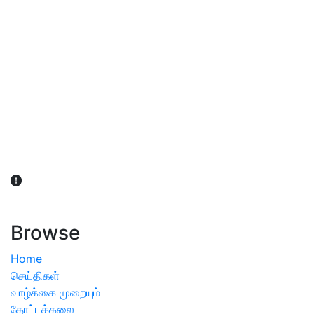
விவசாயிகள் நலன் கருதி சாகுபடி தொடர்பான சந்தேகம்
ஏற்பட்டால் வேளாண் விஞ்ஞானிகளை அணுகலாம்: தமிழக அரசு
அறிவிப்பு
Browse
Home
செய்திகள்
வாழ்க்கை முறையும்
தோட்டக்கலை