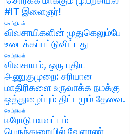
'சொர்க்க'மாக்கும் முயற்சியில்
#IT இளைஞர்!
செய்திகள்
விவசாயிகளின் முதுகெலும்பே
உடைக்கப்பட்டுவிட்டது
செய்திகள்
விவசாயம், ஒரு புதிய
அணுகுமுறை: சரியான
மாதிரிகளை உருவாக்க நமக்கு
ஒத்துழைப்பும் திட்டமும் தேவை.
செய்திகள்
ஈரோடு மாவட்டம்
பெருந்துறையில் வேளாண்