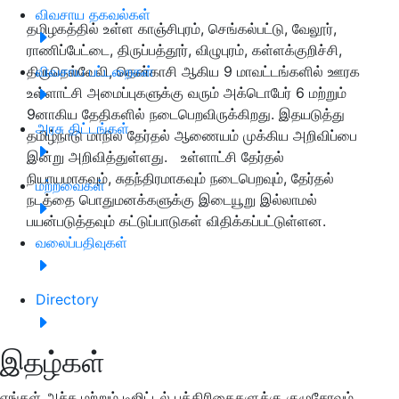
விவசாய தகவல்கள்
தமிழகத்தில் உள்ள காஞ்சிபுரம், செங்கல்பட்டு, வேலூர்,
ராணிப்பேட்டை, திருப்பத்தூர், விழுபுரம், கள்ளக்குறிச்சி,
திருநெல்வேலி, தென்காசி ஆகிய 9 மாவட்டங்களில் ஊரக
விவசாய பட்டறைகள்
உள்ளாட்சி அமைப்புகளுக்கு வரும் அக்டொபேர் 6 மற்றும்
9னாகிய தேதிகளில் நடைபெறவிருக்கிறது. இதயடுத்து
அரசு திட்டங்கள்
தமிழ்நாடு மாநில தேர்தல் ஆணையம் முக்கிய அறிவிப்பை
இன்று அறிவித்துள்ளது. உள்ளாட்சி தேர்தல்
நியாயமாகவும், சுதந்திரமாகவும் நடைபெறவும், தேர்தல்
மற்றவைகள்
நடத்தை பொதுமனக்களுக்கு இடையூறு இல்லாமல்
பயன்படுத்தவும் கட்டுப்பாடுகள் விதிக்கப்பட்டுள்ளன.
வலைப்பதிவுகள்
Directory
இதழ்கள்
எங்கள் அச்சு மற்றும் டிஜிட்டல் பத்திரிகைகளுக்கு குழுசேரவும்