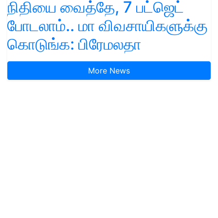
நிதியை வைத்தே, 7 பட்ஜெட்
போடலாம்.. மா விவசாயிகளுக்கு
கொடுங்க: பிரேமலதா
More News