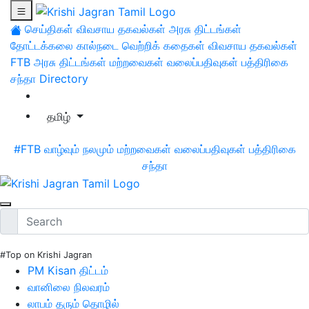
செய்திகள்
விவசாய தகவல்கள்
அரசு திட்டங்கள்
தோட்டக்கலை
கால்நடை
வெற்றிக் கதைகள்
விவசாய தகவல்கள்
FTB
அரசு திட்டங்கள்
மற்றவைகள்
வலைப்பதிவுகள்
பத்திரிகை
சந்தா
Directory
தமிழ்
#FTB
வாழ்வும் நலமும்
மற்றவைகள்
வலைப்பதிவுகள்
பத்திரிகை
சந்தா
#Top on Krishi Jagran
PM Kisan திட்டம்
வானிலை நிலவரம்
லாபம் தரும் தொழில்