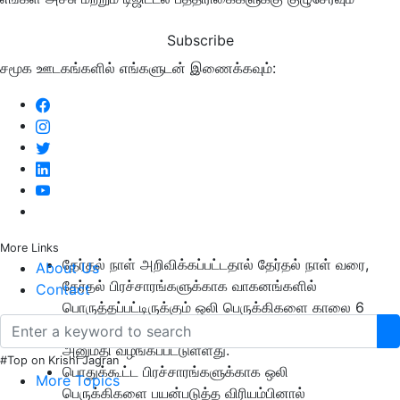
Subscribe
சமூக ஊடகங்களில் எங்களுடன் இணைக்கவும்:
More Links
தேர்தல் நாள் அறிவிக்கப்பட்டதால் தேர்தல் நாள் வரை,
About Us
தேர்தல் பிரச்சாரங்களுக்காக வாகனங்களில்
Contact
பொருத்தப்பட்டிருக்கும் ஒலி பெருக்கிகளை காலை 6
மணியில் இருந்து இரவு 10 மணி வரை பயன்படுத்த
அனுமதி வழங்கப்பட்டுள்ளது.
#Top on Krishi Jagran
பொதுக்கூட்ட பிரச்சாரங்களுக்காக ஒலி
More Topics
பெருக்கிகளை பயன்படுத்த விரியம்பினால்