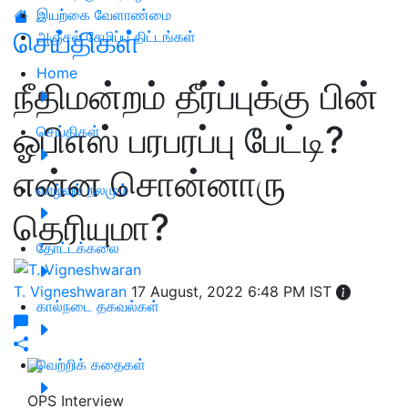
இயற்கை வேளாண்மை
செய்திகள்
அஞ்சல் சேமிப்பு திட்டங்கள்
Home
நீதிமன்றம் தீர்ப்புக்கு பின்
ஓபிஎஸ் பரபரப்பு பேட்டி?
செய்திகள்
என்ன சொன்னாரு
வாழ்வும் நலமும்
தெரியுமா?
தோட்டக்கலை
T. Vigneshwaran
17 August, 2022 6:48 PM IST
கால்நடை தகவல்கள்
வெற்றிக் கதைகள்
OPS Interview