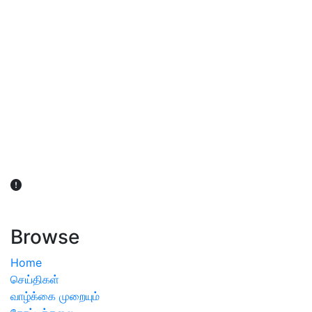
விவசாயிகள் நலன் கருதி சாகுபடி தொடர்பான சந்தேகம்
ஏற்பட்டால் வேளாண் விஞ்ஞானிகளை அணுகலாம்: தமிழக அரசு
அறிவிப்பு
Browse
Home
செய்திகள்
வாழ்க்கை முறையும்