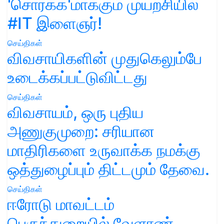
'சொர்க்க'மாக்கும் முயற்சியில்
#IT இளைஞர்!
செய்திகள்
விவசாயிகளின் முதுகெலும்பே
உடைக்கப்பட்டுவிட்டது
செய்திகள்
விவசாயம், ஒரு புதிய
அணுகுமுறை: சரியான
மாதிரிகளை உருவாக்க நமக்கு
ஒத்துழைப்பும் திட்டமும் தேவை.
செய்திகள்
ஈரோடு மாவட்டம்
பெருந்துறையில் வேளாண்