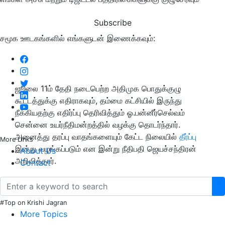
Subscribe
சமூக ஊடகங்களில் எங்களுடன் இணைக்கவும்:
ஜூலை 11ம் தேதி நடைபெற்ற அதிமுக பொதுக்குழு
கூட்டத்துக்கு எதிராகவும், தம்மை கட்சியில் இருந்து
நீக்கியதற்கு எதிர்ப்பு தெரிவித்தும் ஓ.பன்னீர்செல்வம்
சென்னை உயர்நீதிமன்றத்தில் வழக்கு தொடர்ந்தார்.
அனைத்து தரப்பு வாதங்களையும் கேட்ட நிலையில்
தீர்ப்பு
More Links
இன்று வழங்கப்படும் என இன்று நீதிபதி ஜெயச்சந்திரன்
About Us
அறிவித்தார்.
Contact
#Top on Krishi Jagran
More Topics