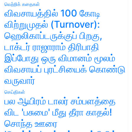
வெற்றிக் கதைகள்
விவசாயத்தில் 100 கோடி
விற்றுமுதல் (Turnover):
ஹெலிகாப்டருக்குப் பிறகு,
டாக்டர் ராஜாராம் திரிபாதி
இப்போது ஒரு விமானம் மூலம்
விவசாயப் புரட்சியைக் கொண்டு
வருவார்
செய்திகள்
பல ஆயிரம் டாலர் சம்பளத்தை
விட 'பசுமை' மீது தீரா காதல்!
சொந்த ஊரை