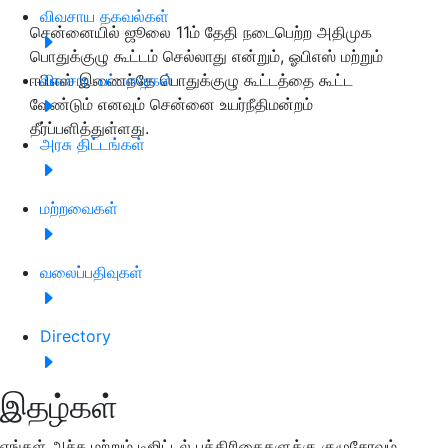
விவசாய தகவல்கள்
சென்னையில் ஜூலை 11ம் தேதி நடைபெற்ற அதிமுக
பொதுக்குழு கூட்டம் செல்லாது என்றும், ஓபிஎஸ் மற்றும்
ஈபிஎஸ் இணைந்தே பொதுக்குழு கூட்டத்தை கூட்ட
விவசாய பட்டறைகள்
வேண்டும் எனவும் சென்னை உயர்நீதிமன்றம்
தீர்ப்பளித்துள்ளது.
அரசு திட்டங்கள்
மற்றவைகள்
வலைப்பதிவுகள்
Directory
இதழ்கள்
எங்கள் அச்சு மற்றும் டிஜிட்டல் பத்திரிகைகளுக்கு குழுசேரவும்