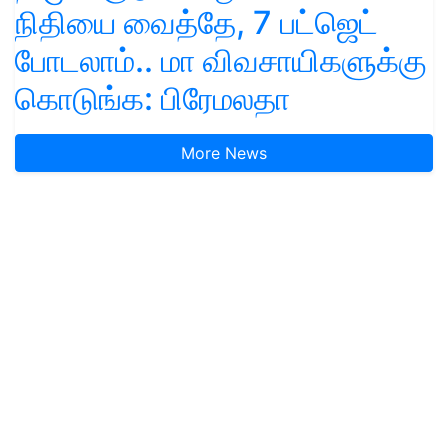
நிதியை வைத்தே, 7 பட்ஜெட்
போடலாம்.. மா விவசாயிகளுக்கு
கொடுங்க: பிரேமலதா
More News