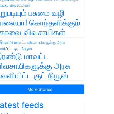
றுபடியும் பசுமை வழி
ாலையா! கொந்தளிக்கும்
ோவை விவசாயிகள்
ரண்டு மாவட்ட
ிவசாயிகளுக்கு அரசு
ெளியிட்ட குட் நியூஸ்
More Stories
atest feeds