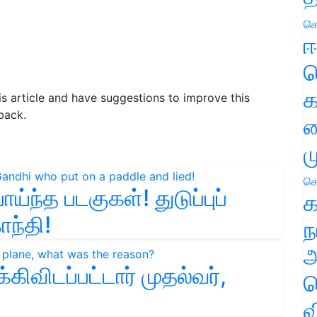
செ
ஈ
ப
க
his article and have suggestions to improve this
back.
வ
ம
செ
்ந்த படகுகள்! துடுப்புப்
க
ாந்தி!
ந
அ
கிவிடப்பட்டார் முதல்வர்,
ச
வ