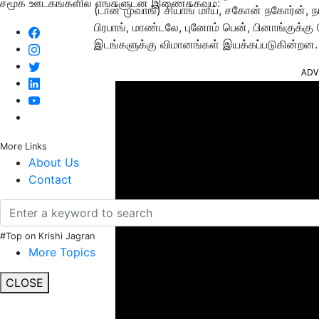
சமூக ஊடகங்களில் எங்களுடன் இணைக்கவும்:
(டான் முவாங்) சியாங் மாய், சகோன் நகோர்ன், நாக
பிரபாங், மாண்டலே, புனோம் பென், பினாங்குக்க
இடங்களுக்கு விமானங்கள் இயக்கப்படுகின்றன.
ADV
More Links
About Us
Contact
#Top on Krishi Jagran
More Topics
CLOSE