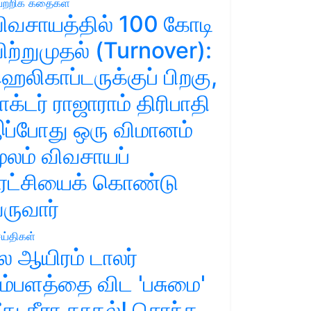
ற்றிக் கதைகள்
ிவசாயத்தில் 100 கோடி
ிற்றுமுதல் (Turnover):
ெலிகாப்டருக்குப் பிறகு,
ாக்டர் ராஜாராம் திரிபாதி
ப்போது ஒரு விமானம்
ூலம் விவசாயப்
ுரட்சியைக் கொண்டு
ருவார்
ய்திகள்
ல ஆயிரம் டாலர்
ம்பளத்தை விட 'பசுமை'
ீது தீரா காதல்! சொந்த