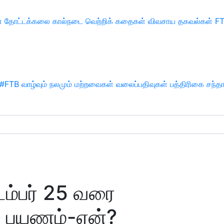
்
தோட்டக்கலை
கால்நடை
வெற்றிக் கதைகள்
விவசாய தகவல்கள்
F
#FTB
வாழ்வும் நலமும்
மற்றவைகள்
வலைப்பதிவுகள்
பத்திரிகை சந்த
ம்பர் 25 வரை
ச பயணம்-ஏன்?