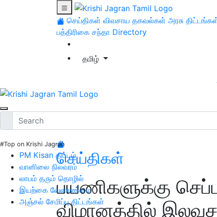
செய்திகள்
விவசாய தகவல்கள்
அரசு திட்டங்கள
பத்திரிகை சந்தா
Directory
தமிழ்
#Top on Krishi Jagran
செய்திகள்
PM Kisan திட்டம்
வானிலை நிலவரம்
லாபம் தரும் தொழில்
பயணிகளுக்கு செப்ட
இயற்கை வேளாண்மை
அஞ்சல் சேமிப்பு திட்டங்கள்
விமானத்தில் இலவ