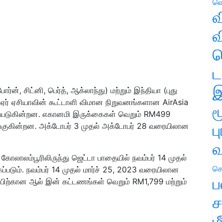
வெ
வ
வ
ஹ
ட
இ
், சிட்னி, பெர்த், ஆக்லாந்து) மற்றும் இந்தியா (புது
ஏர் ஏசியாவின் கூட்டாளி விமான நிறுவனங்களான AirAsia
ம
்கப்படுகின்றன. எகானமி இருக்கைகள் வெறும் RM499
ப
ொடங்குகின்றன. அக்டோபர் 3 முதல் அக்டோபர் 28 வரையிலான
வ
ாலம்பூரிலிருந்து ஜெட்டா பாதையில் நவம்பர் 14 முதல்
செ
ப்படும். நவம்பர் 14 முதல் மார்ச் 25, 2023 வரையிலான
ப
ுப்பிற்கான ஆல் இன் கட்டணங்கள் வெறும் RM1,799 மற்றும்
ச
ம