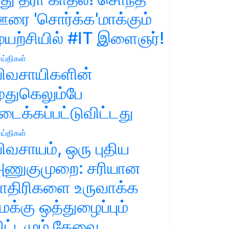
ரை 'சொர்க்க'மாக்கும்
ுயற்சியில் #IT இளைஞர்!
ய்திகள்
ிவசாயிகளின்
ுதுகெலும்பே
டைக்கப்பட்டுவிட்டது
ய்திகள்
ிவசாயம், ஒரு புதிய
ணுகுமுறை: சரியான
ாதிரிகளை உருவாக்க
மக்கு ஒத்துழைப்பும்
ிட்டமும் தேவை.