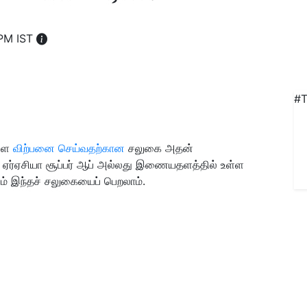
 PM IST
#T
களை
விற்பனை செய்வதற்கான
சலுகை அதன்
 ஏர்ஏசியா சூப்பர் ஆப் அல்லது இணையதளத்தில் உள்ள
ம் இந்தச் சலுகையைப் பெறலாம்.