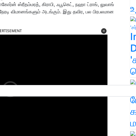
ோர்ன் ஸ்ரீதம்மரத், கிராபி, ஃபூகெட், நஹா ட்ராங், லுவாங்
உ
ு நேரடி விமானங்களும் அடங்கும். இது தவிர, பல பிரபலமான
ERTISEMENT
I
D
'
க
ம
க
ம