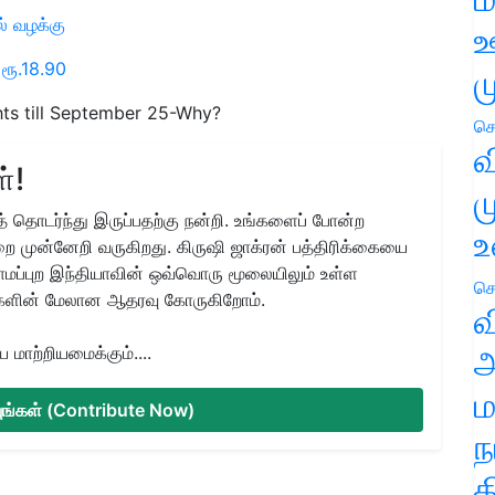
ல் வழக்கு
ஊ
ரூ.18.90
ம
hts till September 25-Why?
செ
வ
்!
ம
 தொடர்ந்து இருப்பதற்கு நன்றி. உங்களைப் போன்ற
உ
ை முன்னேறி வருகிறது. கிருஷி ஜாக்ரன் பத்திரிக்கையை
ிராமப்புற இந்தியாவின் ஒவ்வொரு மூலையிலும் உள்ள
செ
களின் மேலான ஆதரவு கோருகிறோம்.
வ
மாற்றியமைக்கும்....
அ
ம
்யுங்கள் (Contribute Now)
ந
த