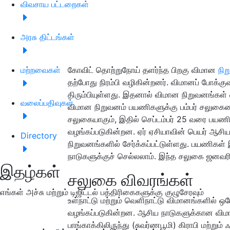
விவசாய பட்டறைகள்
அரசு திட்டங்கள்
மற்றவைகள்
கோவிட் தொற்றுநோய் தளர்ந்த பிறகு விமான
நி
தற்போது நிரம்பி வழிகின்றனர். விமானப் போக்க
திரும்பியுள்ளது. இதனால் விமான நிறுவனங்கள் 
வலைப்பதிவுகள்
விமான நிறுவனம் பயணிகளுக்கு பம்பர் சலுக
சலுகையாகும், இதில் செப்டம்பர் 25 வரை பயண
வழங்கப்படுகின்றன. ஏர் ஏசியாவின் பெயர் ஆசி
Directory
நிறுவனங்களில் சேர்க்கப்பட்டுள்ளது. பயணிகள்
நாடுகளுக்குச் செல்லலாம். இந்த சலுகை ஜனவரி
இதழ்கள்
சலுகை விவரங்கள்
எங்கள் அச்சு மற்றும் டிஜிட்டல் பத்திரிகைகளுக்கு குழுசேரவும்
உள்நாட்டு மற்றும் வெளிநாட்டு விமானங்களில் 
வழங்கப்படுகின்றன. ஆசிய நாடுகளுக்கான விமா
பாங்காக்கிலிருந்து (சுவர்ணபூமி) கிராபி மற்றும் 