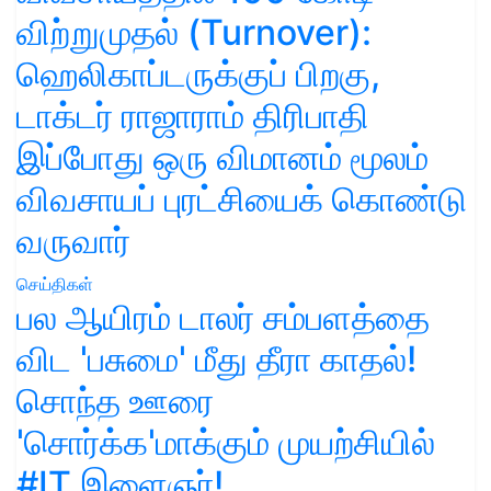
விற்றுமுதல் (Turnover):
ஹெலிகாப்டருக்குப் பிறகு,
டாக்டர் ராஜாராம் திரிபாதி
இப்போது ஒரு விமானம் மூலம்
விவசாயப் புரட்சியைக் கொண்டு
வருவார்
செய்திகள்
பல ஆயிரம் டாலர் சம்பளத்தை
விட 'பசுமை' மீது தீரா காதல்!
சொந்த ஊரை
'சொர்க்க'மாக்கும் முயற்சியில்
#IT இளைஞர்!