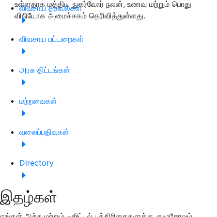
உள்ளதாக மத்திய நுகர்வோர் நலன், உணவு மற்றும் பொது
விவசாய தகவல்கள்
விநியோக அமைச்சகம் தெரிவித்துள்ளது.
விவசாய பட்டறைகள்
அரசு திட்டங்கள்
மற்றவைகள்
வலைப்பதிவுகள்
Directory
இதழ்கள்
எங்கள் அச்சு மற்றும் டிஜிட்டல் பத்திரிகைகளுக்கு குழுசேரவும்