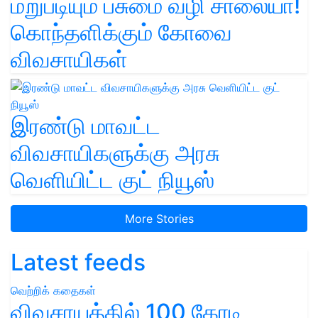
மறுபடியும் பசுமை வழி சாலையா!
கொந்தளிக்கும் கோவை
விவசாயிகள்
இரண்டு மாவட்ட
விவசாயிகளுக்கு அரசு
வெளியிட்ட குட் நியூஸ்
More Stories
Latest feeds
வெற்றிக் கதைகள்
விவசாயத்தில் 100 கோடி