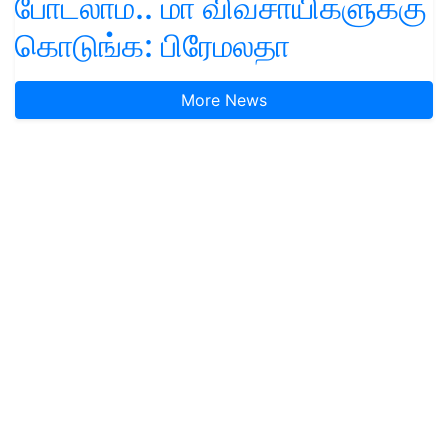
போடலாம்.. மா விவசாயிகளுக்கு
கொடுங்க: பிரேமலதா
More News