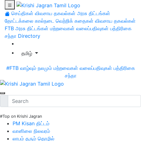
செய்திகள்
விவசாய தகவல்கள்
அரசு திட்டங்கள்
தோட்டக்கலை
கால்நடை
வெற்றிக் கதைகள்
விவசாய தகவல்கள்
FTB
அரசு திட்டங்கள்
மற்றவைகள்
வலைப்பதிவுகள்
பத்திரிகை
சந்தா
Directory
தமிழ்
#FTB
வாழ்வும் நலமும்
மற்றவைகள்
வலைப்பதிவுகள்
பத்திரிகை
சந்தா
#Top on Krishi Jagran
PM Kisan திட்டம்
வானிலை நிலவரம்
லாபம் தரும் தொழில்