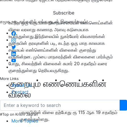
Subscribe
சமூக ஊடகங்களில் எங்களுடன் இணைக்கவும்:
கடந்த ஒரு வருடமாக நிறைய சமையல் எண்ணெய்களின்
விலை வரலாறு காணாத அளவு கடுமையாக
உயர்ந்துள்ளது.இந்நிலையில் நுகர்வோர் விவகாரங்கள்
துறையின் தரவுகளின் படி, கடந்த ஒரு மாத காலமாக
சமையல் எண்ணெய்களின் விலைகள் குறைந்து
வருகின்றன. மும்பை மாநகரத்தின் விலைகளை பார்க்கும்
போது, சிலவற்றின் விலைகள் சுமார் 20 சதவீதம் வரை
குறைந்துள்ளது தெரியவருகிறது.
More Links
குறையும் எண்ணெய்களின்
About Us
விலை
Contact
2021 மே 7 அன்று ஒரு கிலோ ரூ 142 ஆக இருந்த
பாமாயிலின் விலை தற்போது ரூ 115 ஆக 19 சதவீதம்
#Top on Krishi Jagran
குறைந்துள்ளது.
More Topics