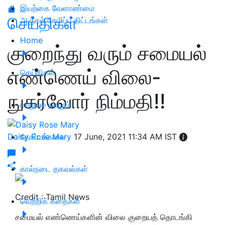
இயற்கை வேளாண்மை
செய்திகள்
அஞ்சல் சேமிப்பு திட்டங்கள்
Home
குறைந்து வரும் சமையல்
எண்ணெய் விலை-
செய்திகள்
நுகர்வோர் நிம்மதி!!
வாழ்வும் நலமும்
Daisy Rose Mary
தோட்டக்கலை
17 June, 2021 11:34 AM IST
கால்நடை தகவல்கள்
Credit : Tamil News
வெற்றிக் கதைகள்
சமையல் எண்ணெய்களின் விலை குறையத் தொடங்கி