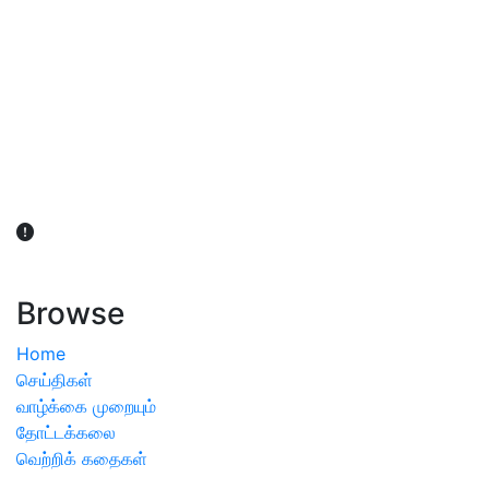
விவசாயிகள் நலன் கருதி சாகுபடி தொடர்பான சந்தேகம்
ஏற்பட்டால் வேளாண் விஞ்ஞானிகளை அணுகலாம்: தமிழக அரசு
அறிவிப்பு
Browse
Home
செய்திகள்
வாழ்க்கை முறையும்
தோட்டக்கலை
வெற்றிக் கதைகள்