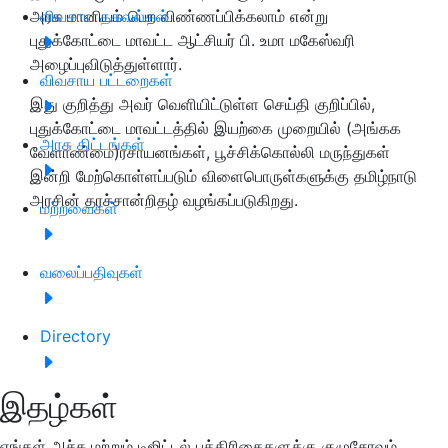
அரசு மானியம் பெற விண்ணப்பிக்கலாம் என்று
விவசாய தகவல்கள்
புதுக்கோட்டை மாவட்ட ஆட்சியர் பி. உமா மகேஸ்வரி
அழைப்புவிடுத்துள்ளார்.
விவசாய பட்டறைகள்
இது குறித்து அவர் வெளியிட்டுள்ள செய்தி குறிப்பில்,
புதுக்கோட்டை மாவட்டத்தில் இயற்கை முறையில் (அங்கக
அரசு திட்டங்கள்
வேளாண்மை)ரசாயனங்கள், பூச்சிக்கொல்லி மருந்துகள்
இன்றி மேற்கொள்ளப்படும் விளைபொருள்களுக்கு தமிழ்நாடு
அரசின் தரச்சான்றிதழ் வழங்கப்படுகிறது.
மற்றவைகள்
வலைப்பதிவுகள்
Directory
இதழ்கள்
எங்கள் அச்சு மற்றும் டிஜிட்டல் பத்திரிகைகளுக்கு குழுசேரவும்