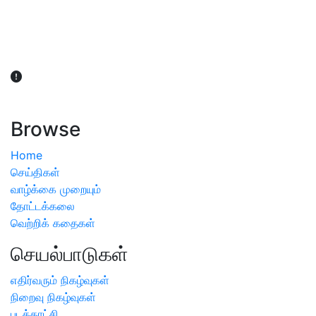
விவசாயிகள் நலன் கருதி சாகுபடி தொடர்பான சந்தேகம்
ஏற்பட்டால் வேளாண் விஞ்ஞானிகளை அணுகலாம்: தமிழக அரசு
அறிவிப்பு
Browse
Home
செய்திகள்
வாழ்க்கை முறையும்
தோட்டக்கலை
வெற்றிக் கதைகள்
செயல்பாடுகள்
எதிர்வரும் நிகழ்வுகள்
நிறைவு நிகழ்வுகள்
படக்காட்சி