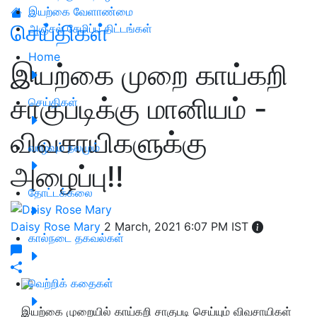
இயற்கை வேளாண்மை
செய்திகள்
அஞ்சல் சேமிப்பு திட்டங்கள்
Home
இயற்கை முறை காய்கறி
சாகுபடிக்கு மானியம் -
செய்திகள்
விவசாயிகளுக்கு
வாழ்வும் நலமும்
அழைப்பு!!
தோட்டக்கலை
Daisy Rose Mary
2 March, 2021 6:07 PM IST
கால்நடை தகவல்கள்
வெற்றிக் கதைகள்
இயற்கை முறையில் காய்கறி சாகுபடி செய்யும் விவசாயிகள்