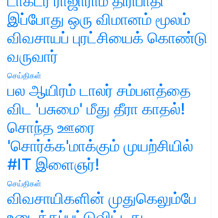
டாக்டர் ராஜாராம் திரிபாதி
இப்போது ஒரு விமானம் மூலம்
விவசாயப் புரட்சியைக் கொண்டு
வருவார்
செய்திகள்
பல ஆயிரம் டாலர் சம்பளத்தை
விட 'பசுமை' மீது தீரா காதல்!
சொந்த ஊரை
'சொர்க்க'மாக்கும் முயற்சியில்
#IT இளைஞர்!
செய்திகள்
விவசாயிகளின் முதுகெலும்பே
உடைக்கப்பட்டுவிட்டது