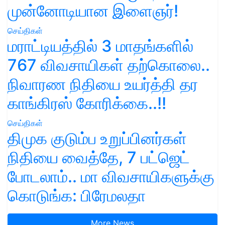
முன்னோடியான இளைஞர்!
செய்திகள்
மராட்டியத்தில் 3 மாதங்களில்
767 விவசாயிகள் தற்கொலை..
நிவாரண நிதியை உயர்த்தி தர
காங்கிரஸ் கோரிக்கை..!!
செய்திகள்
திமுக குடும்ப உறுப்பினர்கள்
நிதியை வைத்தே, 7 பட்ஜெட்
போடலாம்.. மா விவசாயிகளுக்கு
கொடுங்க: பிரேமலதா
More News