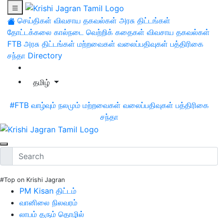
செய்திகள்
விவசாய தகவல்கள்
அரசு திட்டங்கள்
தோட்டக்கலை
கால்நடை
வெற்றிக் கதைகள்
விவசாய தகவல்கள்
FTB
அரசு திட்டங்கள்
மற்றவைகள்
வலைப்பதிவுகள்
பத்திரிகை
சந்தா
Directory
தமிழ்
#FTB
வாழ்வும் நலமும்
மற்றவைகள்
வலைப்பதிவுகள்
பத்திரிகை
சந்தா
#Top on Krishi Jagran
PM Kisan திட்டம்
வானிலை நிலவரம்
லாபம் தரும் தொழில்