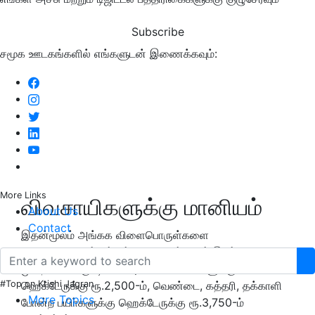
Subscribe
சமூக ஊடகங்களில் எங்களுடன் இணைக்கவும்:
More Links
விவசாயிகளுக்கு மானியம்
About Us
Contact
இதன்மூலம் அங்கக விளைபொருள்களை
வெளிநாடுகளுக்கும் ஏற்றுமதி செய்யலாம்.இயற்கை
முறையில் சாகுபடி செய்யும் கீரை வகைகளுக்கு
#Top on Krishi Jagran
ஹெக்டேருக்கு ரூ.2,500-ம், வெண்டை, கத்தரி, தக்காளி
More Topics
போன்ற பயிா்களுக்கு ஹெக்டேருக்கு ரூ.3,750-ம்