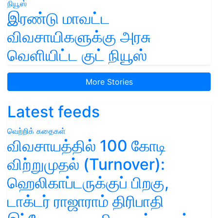
இரண்டு மாவட்ட
விவசாயிகளுக்கு அரசு
வெளியிட்ட குட் நியூஸ்
More Stories
Latest feeds
வெற்றிக் கதைகள்
விவசாயத்தில் 100 கோடி
விற்றுமுதல் (Turnover):
ஹெலிகாப்டருக்குப் பிறகு,
டாக்டர் ராஜாராம் திரிபாதி