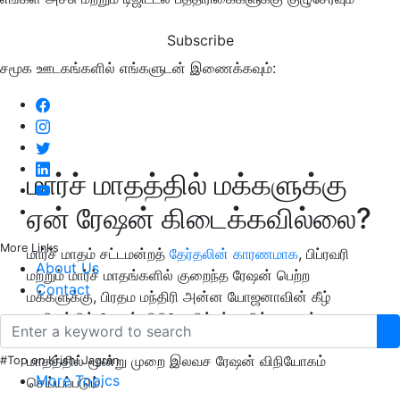
Subscribe
சமூக ஊடகங்களில் எங்களுடன் இணைக்கவும்:
மார்ச் மாதத்தில் மக்களுக்கு
ஏன் ரேஷன் கிடைக்கவில்லை?
More Links
மார்ச் மாதம் சட்டமன்றத்
தேர்தலின் காரணமாக
, பிப்ரவரி
About Us
மற்றும் மார்ச் மாதங்களில் குறைந்த ரேஷன் பெற்ற
Contact
மக்களுக்கு, பிரதம மந்திரி அன்ன யோஜனாவின் கீழ்
மாநிலத்தில் ரேஷன் விநியோகிக்கப்படவில்லை என்பதை
உங்களுக்குச் சொல்வோம். இதன் காரணமாக ஏப்ரல்
மாதத்தில் மூன்று முறை இலவச ரேஷன் விநியோகம்
#Top on Krishi Jagran
More Topics
செய்யப்படும்.