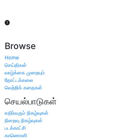
விவசாயிகள் நலன் கருதி சாகுபடி தொடர்பான சந்தேகம்
ஏற்பட்டால் வேளாண் விஞ்ஞானிகளை அணுகலாம்: தமிழக அரசு
அறிவிப்பு
Browse
Home
செய்திகள்
வாழ்க்கை முறையும்
தோட்டக்கலை
வெற்றிக் கதைகள்
செயல்பாடுகள்
எதிர்வரும் நிகழ்வுகள்
நிறைவு நிகழ்வுகள்
படக்காட்சி
காணொளி