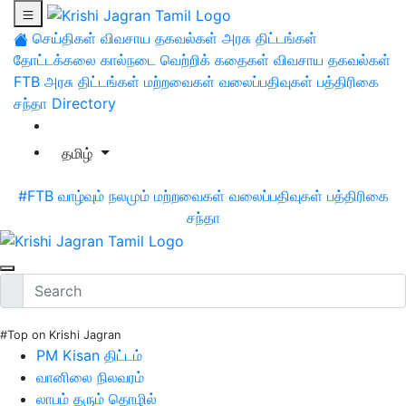
செய்திகள்
விவசாய தகவல்கள்
அரசு திட்டங்கள்
தோட்டக்கலை
கால்நடை
வெற்றிக் கதைகள்
விவசாய தகவல்கள்
FTB
அரசு திட்டங்கள்
மற்றவைகள்
வலைப்பதிவுகள்
பத்திரிகை
சந்தா
Directory
தமிழ்
#FTB
வாழ்வும் நலமும்
மற்றவைகள்
வலைப்பதிவுகள்
பத்திரிகை
சந்தா
#Top on Krishi Jagran
PM Kisan திட்டம்
வானிலை நிலவரம்
லாபம் தரும் தொழில்