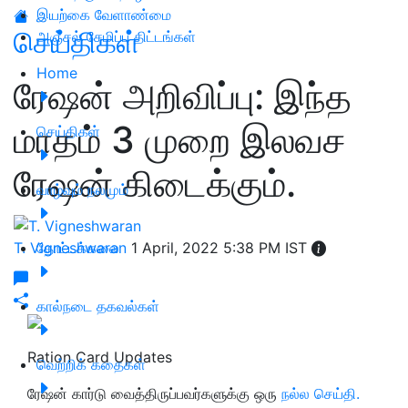
இயற்கை வேளாண்மை
செய்திகள்
அஞ்சல் சேமிப்பு திட்டங்கள்
Home
ரேஷன் அறிவிப்பு: இந்த
மாதம் 3 முறை இலவச
செய்திகள்
ரேஷன் கிடைக்கும்.
வாழ்வும் நலமும்
T. Vigneshwaran
தோட்டக்கலை
1 April, 2022 5:38 PM IST
கால்நடை தகவல்கள்
Ration Card Updates
வெற்றிக் கதைகள்
ரேஷன் கார்டு வைத்திருப்பவர்களுக்கு ஒரு
நல்ல செய்தி.