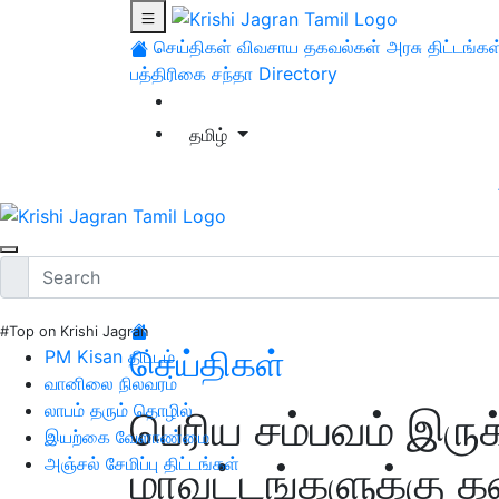
செய்திகள்
விவசாய தகவல்கள்
அரசு திட்டங்கள
பத்திரிகை சந்தா
Directory
தமிழ்
#Top on Krishi Jagran
செய்திகள்
PM Kisan திட்டம்
வானிலை நிலவரம்
லாபம் தரும் தொழில்
பெரிய சம்பவம் இருக
இயற்கை வேளாண்மை
அஞ்சல் சேமிப்பு திட்டங்கள்
மாவட்டங்களுக்கு 