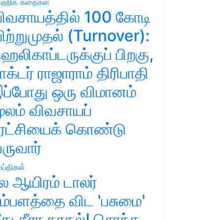
ற்றிக் கதைகள்
ிவசாயத்தில் 100 கோடி
ிற்றுமுதல் (Turnover):
ெலிகாப்டருக்குப் பிறகு,
ாக்டர் ராஜாராம் திரிபாதி
ப்போது ஒரு விமானம்
ூலம் விவசாயப்
ுரட்சியைக் கொண்டு
ருவார்
ய்திகள்
ல ஆயிரம் டாலர்
ம்பளத்தை விட 'பசுமை'
ீது தீரா காதல்! சொந்த