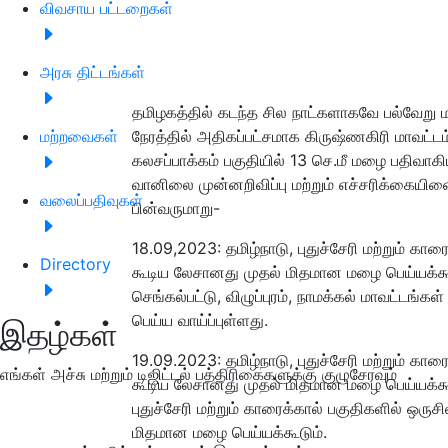
விவசாய பட்டறைகள்
அரசு திட்டங்கள்
தமிழகத்தில் கடந்த சில நாட்களாகவே பல்வேறு
மற்றவைகள்
நேரத்தில் அதிகப்பட்சமாக கிருஷ்ணகிரி மாவட்
கலசப்பாக்கம் பகுதியில் 13 செ.மீ மழை பதிவாக
வானிலை முன்னறிவிப்பு மற்றும் எச்சரிக்கை
யினை
வலைப்பதிவுகள்
பின்வருமாறு-
18.09,2023: தமிழ்நாடு, புதுச்சேரி மற்றும் க
Directory
கூடிய லேசானது முதல் மிதமான மழை பெய்யக்கூடு
செங்கல்பட்டு, விழுப்புரம், நாமக்கல் மாவட்டங்க
பெய்ய வாய்ப்புள்ளது.
இதழ்கள்
19.09.2023: தமிழ்நாடு, புதுச்சேரி மற்றும் கா
எங்கள் அச்சு மற்றும் டிஜிட்டல் பத்திரிகைகளுக்கு குழுசேரவும்
கூடிய லேசானது முதல் மிதமான மழை பெய்யக்கூடு
புதுச்சேரி மற்றும் காரைக்கால் பகுதிகளில் ஒர
மிதமான மழை பெய்யக்கூடும்.