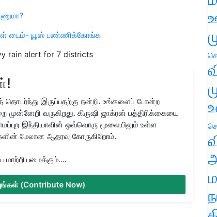
ஊ
ூடணுமா?
ம
ாள் டைம்- யூஸ் பண்ணிக்கோங்க
rain alert for 7 districts
செ
வ
்!
ம
 தொடர்ந்து இருப்பதற்கு நன்றி. உங்களைப் போன்ற
உ
ை முன்னேறி வருகிறது. கிருஷி ஜாக்ரன் பத்திரிக்கையை
ிராமப்புற இந்தியாவின் ஒவ்வொரு மூலையிலும் உள்ள
செ
களின் மேலான ஆதரவு கோருகிறோம்.
வ
அ
மாற்றியமைக்கும்....
ம
்யுங்கள் (Contribute Now)
ந
த