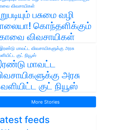
றுபடியும் பசுமை வழி
ாலையா! கொந்தளிக்கும்
ோவை விவசாயிகள்
ரண்டு மாவட்ட
ிவசாயிகளுக்கு அரசு
ெளியிட்ட குட் நியூஸ்
More Stories
atest feeds