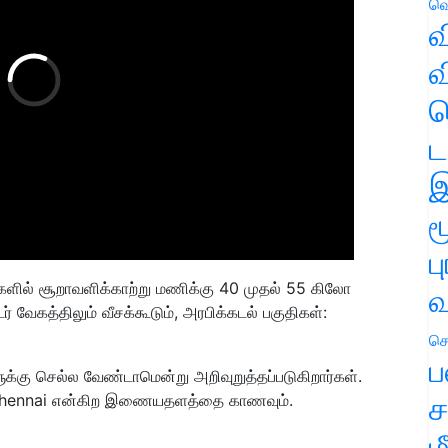
வெ
வ
வ
ஹ
ட
இ
ம
ப
ிகளில் சூறாவளிக்காற்று மணிக்கு 40 முதல் 55 கிலோ
வ
் வேகத்திலும் வீசக்கூடும், அரபிக்கடல் பகுதிகள்:
செ
ப
களுக்கு செல்ல வேண்டாமென்று அறிவுறுத்தப்படுகிறார்கள்.
ச
n/chennai என்கிற இணையதளத்தை காணவும்.
ம