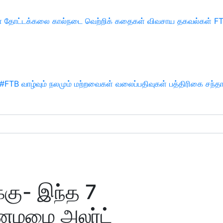
்
தோட்டக்கலை
கால்நடை
வெற்றிக் கதைகள்
விவசாய தகவல்கள்
F
#FTB
வாழ்வும் நலமும்
மற்றவைகள்
வலைப்பதிவுகள்
பத்திரிகை சந்த
்கு- இந்த 7
கனமழை அலர்ட்