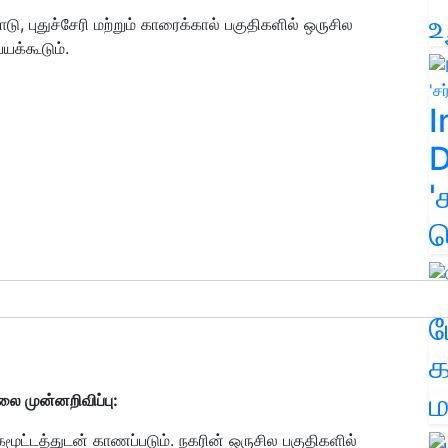
உ
, புதுச்சேரி மற்றும் காரைக்கால் பகுதிகளில் ஒருசில
க்கூடும்.
I
D
'
க
ம
க
ம
ை முன்னறிவிப்பு:
ூட்டத்துடன் காணப்படும். நகரின் ஒருசில பகுதிகளில்