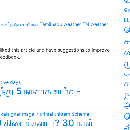
செ
ஈ
தமிழ்நாடு வானிலை
Tamilnadu weather
TN weather
ப
க
வ
 liked this article and have suggestions to improve
feedback.
ம
செ
க
்து 5 நாளாக உயர்வு-
ந
அ
ச
0 கிடைக்கலயா? 30 நாள்
வ