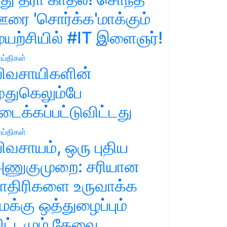
ரை 'சொர்க்க'மாக்கும்
ுயற்சியில் #IT இளைஞர்!
ய்திகள்
ிவசாயிகளின்
ுதுகெலும்பே
டைக்கப்பட்டுவிட்டது
ய்திகள்
ிவசாயம், ஒரு புதிய
ணுகுமுறை: சரியான
ாதிரிகளை உருவாக்க
மக்கு ஒத்துழைப்பும்
ிட்டமும் தேவை.