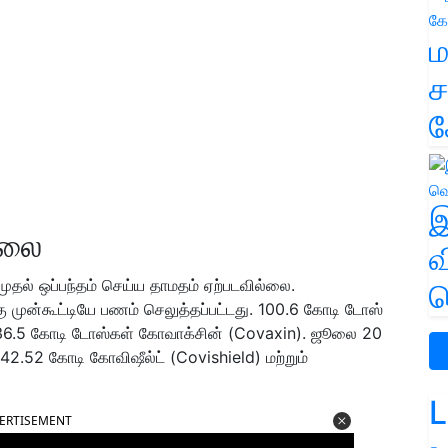
ம
ச
க
இ
்லை
வ
்முதல் ஒப்பந்தம் செய்ய தாமதம் ஏற்படவில்லை.
வ
்கு முன்கூட்டியே பணம் செலுத்தப்பட்டது. 100.6 கோடி டோஸ்
, 36.5 கோடி டோஸ்கள் கோவாக்சின் (Covaxin). ஜூலை 20
ல் 42.52 கோடி கோவிஷீல்ட் (Covishield) மற்றும்
L
ERTISEMENT