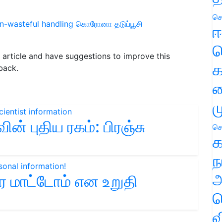
செ
n-wasteful handling
கொரோனா தடுப்பூசி
ஈ
ப
is article and have suggestions to improve this
க
back.
வ
ம
ன் புதிய ரகம்: பிரஞ்சு
செ
க
ந
அ
 மாட்டோம் என உறுதி
ச
வ