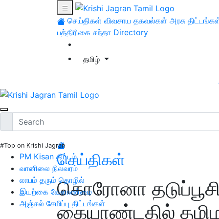
செய்திகள்
விவசாய தகவல்கள்
அரசு திட்டங்கள
பத்திரிகை சந்தா
Directory
தமிழ்
#Top on Krishi Jagran
செய்திகள்
PM Kisan திட்டம்
வானிலை நிலவரம்
லாபம் தரும் தொழில்
கொரோனா தடுப்பூசி
இயற்கை வேளாண்மை
அஞ்சல் சேமிப்பு திட்டங்கள்
கையாண்டதில் தமிழக