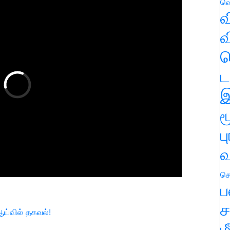
வெ
வ
வ
ஹ
ட
இ
ம
ப
வ
செ
ப
ச
ய்வில் தகவல்!
ம