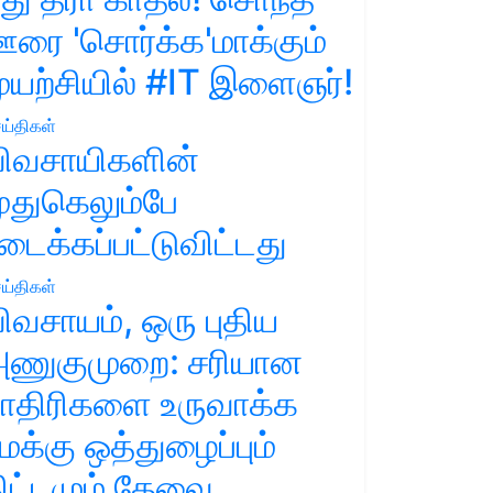
ரை 'சொர்க்க'மாக்கும்
ுயற்சியில் #IT இளைஞர்!
ய்திகள்
ிவசாயிகளின்
ுதுகெலும்பே
டைக்கப்பட்டுவிட்டது
ய்திகள்
ிவசாயம், ஒரு புதிய
ணுகுமுறை: சரியான
ாதிரிகளை உருவாக்க
மக்கு ஒத்துழைப்பும்
ிட்டமும் தேவை.