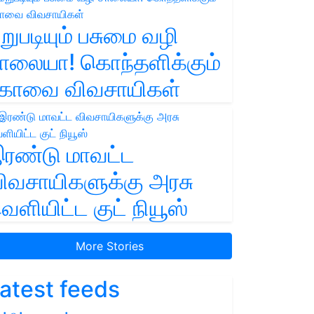
றுபடியும் பசுமை வழி
ாலையா! கொந்தளிக்கும்
ோவை விவசாயிகள்
ரண்டு மாவட்ட
ிவசாயிகளுக்கு அரசு
ெளியிட்ட குட் நியூஸ்
More Stories
atest feeds