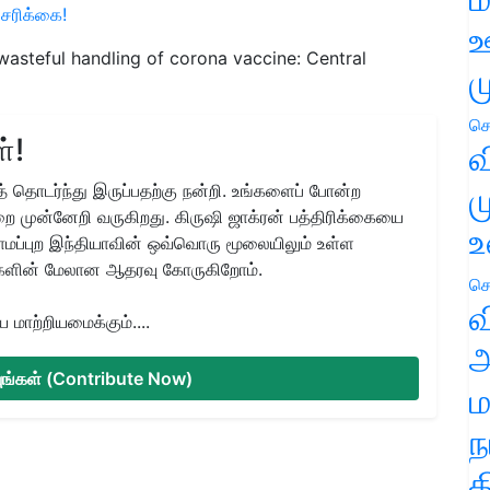
்சரிக்கை!
ஊ
wasteful handling of corona vaccine: Central
ம
செ
்!
வ
ம
 தொடர்ந்து இருப்பதற்கு நன்றி. உங்களைப் போன்ற
ை முன்னேறி வருகிறது. கிருஷி ஜாக்ரன் பத்திரிக்கையை
உ
ிராமப்புற இந்தியாவின் ஒவ்வொரு மூலையிலும் உள்ள
களின் மேலான ஆதரவு கோருகிறோம்.
செ
வ
மாற்றியமைக்கும்....
அ
்யுங்கள் (Contribute Now)
ம
ந
த