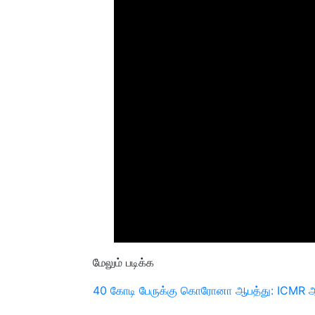
மேலும் படிக்க
40 கோடி பேருக்கு கொரோனா ஆபத்து: ICMR ஆ