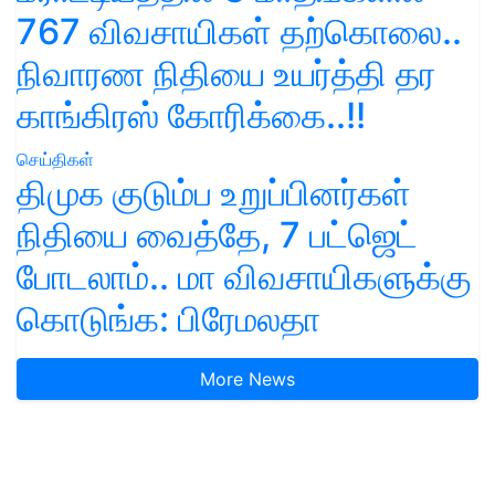
767 விவசாயிகள் தற்கொலை..
நிவாரண நிதியை உயர்த்தி தர
காங்கிரஸ் கோரிக்கை..!!
செய்திகள்
திமுக குடும்ப உறுப்பினர்கள்
நிதியை வைத்தே, 7 பட்ஜெட்
போடலாம்.. மா விவசாயிகளுக்கு
கொடுங்க: பிரேமலதா
More News