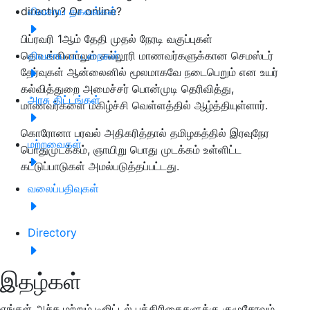
directly? Or online?
விவசாய தகவல்கள்
பிப்ரவரி 1ஆம் தேதி முதல் நேரடி வகுப்புகள்
தொடங்கினாலும் கல்லூரி மாணவர்களுக்கான செமஸ்டர்
விவசாய பட்டறைகள்
தேர்வுகள் ஆன்லைனில் மூலமாகவே நடைபெறும் என உயர்
கல்வித்துறை அமைச்சர் பொன்முடி தெரிவித்து,
அரசு திட்டங்கள்
மாணவர்களை மகிழ்ச்சி வெள்ளத்தில் ஆழ்த்தியுள்ளார்.
கொரோனா பரவல் அதிகரித்தால் தமிழகத்தில் இரவுநேர
மற்றவைகள்
பொதுமுடக்கம், ஞாயிறு பொது முடக்கம் உள்ளிட்ட
கட்டுப்பாடுகள் அமல்படுத்தப்பட்டது.
வலைப்பதிவுகள்
Directory
இதழ்கள்
எங்கள் அச்சு மற்றும் டிஜிட்டல் பத்திரிகைகளுக்கு குழுசேரவும்