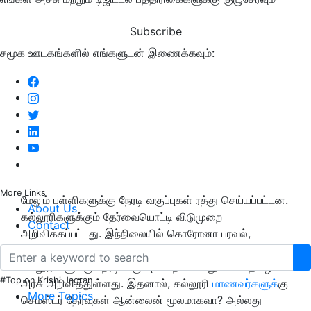
Subscribe
சமூக ஊடகங்களில் எங்களுடன் இணைக்கவும்:
More Links
மேலும் பள்ளிகளுக்கு நேரடி வகுப்புகள் ரத்து செய்யப்பட்டன.
About Us
கல்லூரிகளுக்கும் தேர்வையொட்டி விடுமுறை
Contact
அறிவிக்கப்பட்டது. இந்நிலையில் கொரோனா பரவல்,
தற்போது குறைந்து வருவதால் பிப்ரவரி 1ஆம் தேதி முதல்
கல்லூரிகளுக்கு நேரடி வகுப்புகள் நடைபெறும் என தமிழக
#Top on Krishi Jagran
அரசு அறிவித்துள்ளது. இதனால், கல்லூரி
மாணவர்களுக்
கு
More Topics
செமஸ்டர் தேர்வுகள் ஆன்லைன் மூலமாகவா? அல்லது