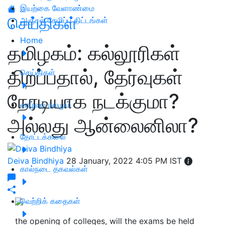
இயற்கை வேளாண்மை
செய்திகள்
அஞ்சல் சேமிப்பு திட்டங்கள்
Home
தமிழகம்: கல்லூரிகள்
திறப்பதால், தேர்வுகள்
செய்திகள்
நேரடியாக நடக்குமா?
வாழ்வும் நலமும்
அல்லது ஆன்லைனிலா?
தோட்டக்கலை
Deiva Bindhiya
28 January, 2022 4:05 PM IST
கால்நடை தகவல்கள்
வெற்றிக் கதைகள்
the opening of colleges, will the exams be held