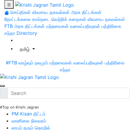
செய்திகள்
விவசாய தகவல்கள்
அரசு திட்டங்கள்
தோட்டக்கலை
கால்நடை
வெற்றிக் கதைகள்
விவசாய தகவல்கள்
FTB
அரசு திட்டங்கள்
மற்றவைகள்
வலைப்பதிவுகள்
பத்திரிகை
சந்தா
Directory
தமிழ்
#FTB
வாழ்வும் நலமும்
மற்றவைகள்
வலைப்பதிவுகள்
பத்திரிகை
சந்தா
#Top on Krishi Jagran
PM Kisan திட்டம்
வானிலை நிலவரம்
லாபம் தரும் தொழில்