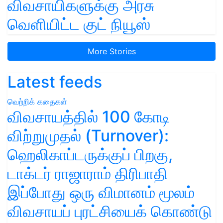
விவசாயிகளுக்கு அரசு
வெளியிட்ட குட் நியூஸ்
More Stories
Latest feeds
வெற்றிக் கதைகள்
விவசாயத்தில் 100 கோடி
விற்றுமுதல் (Turnover):
ஹெலிகாப்டருக்குப் பிறகு,
டாக்டர் ராஜாராம் திரிபாதி
இப்போது ஒரு விமானம் மூலம்
விவசாயப் புரட்சியைக் கொண்டு