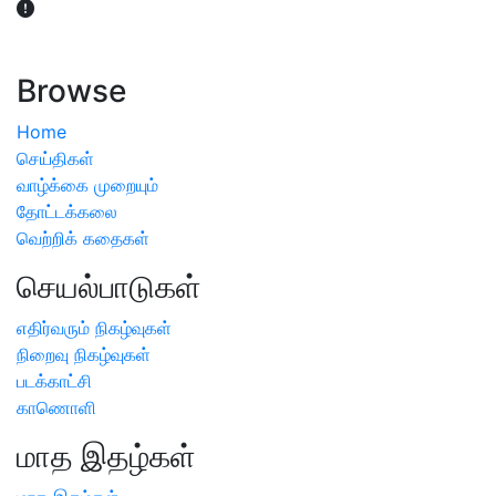
விவசாயிகள் நலன் கருதி சாகுபடி தொடர்பான சந்தேகம்
ஏற்பட்டால் வேளாண் விஞ்ஞானிகளை அணுகலாம்: தமிழக அரசு
அறிவிப்பு
Browse
Home
செய்திகள்
வாழ்க்கை முறையும்
தோட்டக்கலை
வெற்றிக் கதைகள்
செயல்பாடுகள்
எதிர்வரும் நிகழ்வுகள்
நிறைவு நிகழ்வுகள்
படக்காட்சி
காணொளி
மாத இதழ்கள்