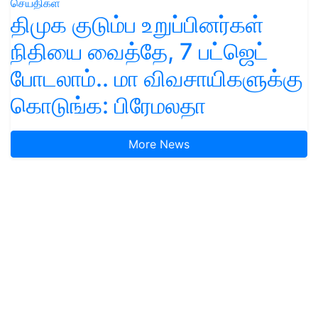
செய்திகள்
திமுக குடும்ப உறுப்பினர்கள்
நிதியை வைத்தே, 7 பட்ஜெட்
போடலாம்.. மா விவசாயிகளுக்கு
கொடுங்க: பிரேமலதா
More News