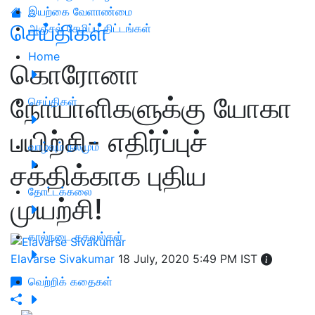
இயற்கை வேளாண்மை
செய்திகள்
அஞ்சல் சேமிப்பு திட்டங்கள்
Home
கொரோனா
நோயாளிகளுக்கு யோகா
செய்திகள்
பயிற்சி- எதிர்ப்புச்
வாழ்வும் நலமும்
சக்திக்காக புதிய
தோட்டக்கலை
முயற்சி!
கால்நடை தகவல்கள்
Elavarse Sivakumar
18 July, 2020 5:49 PM IST
வெற்றிக் கதைகள்