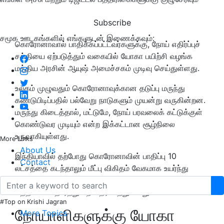
Subscribe
சமூக ஊடகங்களில் எங்களுடன் இணைக்கவும்:
கொரோனாவால் பாதிக்கப்பட்டவர்களுக்கு, நோய் எதிர்ப்புச்
சக்தியை ஏற்படுத்தும் வகையில் யோகா பயிற்சி வழங்க
மத்திய அரசின் ஆயுஷ் அமைச்சகம் முடிவு செய்துள்ளது.
உலகம் முழுவதும் கொரோனாவுக்கான தடுப்பு மருந்து
கண்டுபிடிப்பதில் பல்வேறு நாடுகளும் முயன்று வருகின்றன.
மருந்து கிடைத்தால், மட்டுமே, நோய் பரவலைக் கட்டுக்குள்
கொண்டுவர முடியும் என்ற இக்கட்டான சூழ்நிலை
உருவாகியுள்ளது.
More Links
About Us
இந்தியாவில் தற்போது கொரோனாவின் பாதிப்பு 10
Contact
லட்சத்தை கடந்தாலும் மீட்பு விகிதம் வேகமாக உயர்ந்து
வருகிறது. தற்போது அது 63.33 சதவீதமாக உள்ளதாக
மத்திய சுகாதாரத்துறை தெரிவித்துள்ளது.
#Top on Krishi Jagran
நோயாளிகளுக்கு யோகா
More Topics