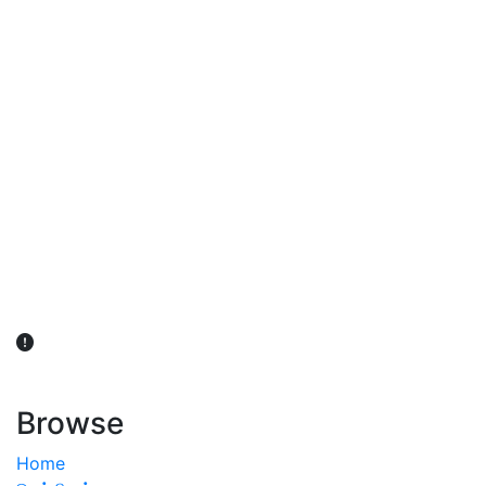
விவசாயிகள் நலன் கருதி சாகுபடி தொடர்பான சந்தேகம்
ஏற்பட்டால் வேளாண் விஞ்ஞானிகளை அணுகலாம்: தமிழக அரசு
அறிவிப்பு
Browse
Home