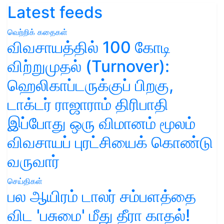
Latest feeds
வெற்றிக் கதைகள்
விவசாயத்தில் 100 கோடி
விற்றுமுதல் (Turnover):
ஹெலிகாப்டருக்குப் பிறகு,
டாக்டர் ராஜாராம் திரிபாதி
இப்போது ஒரு விமானம் மூலம்
விவசாயப் புரட்சியைக் கொண்டு
வருவார்
செய்திகள்
பல ஆயிரம் டாலர் சம்பளத்தை
விட 'பசுமை' மீது தீரா காதல்!