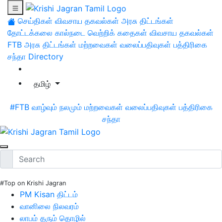
செய்திகள்
விவசாய தகவல்கள்
அரசு திட்டங்கள்
தோட்டக்கலை
கால்நடை
வெற்றிக் கதைகள்
விவசாய தகவல்கள்
FTB
அரசு திட்டங்கள்
மற்றவைகள்
வலைப்பதிவுகள்
பத்திரிகை
சந்தா
Directory
தமிழ்
#FTB
வாழ்வும் நலமும்
மற்றவைகள்
வலைப்பதிவுகள்
பத்திரிகை
சந்தா
#Top on Krishi Jagran
PM Kisan திட்டம்
வானிலை நிலவரம்
லாபம் தரும் தொழில்