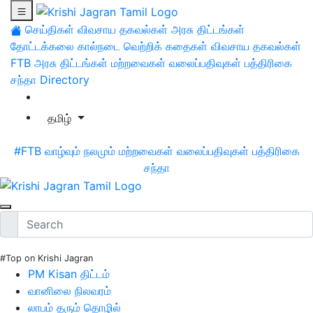
செய்திகள்
விவசாய தகவல்கள்
அரசு திட்டங்கள்
தோட்டக்கலை
கால்நடை
வெற்றிக் கதைகள்
விவசாய தகவல்கள்
FTB
அரசு திட்டங்கள்
மற்றவைகள்
வலைப்பதிவுகள்
பத்திரிகை
சந்தா
Directory
தமிழ்
#FTB
வாழ்வும் நலமும்
மற்றவைகள்
வலைப்பதிவுகள்
பத்திரிகை
சந்தா
#Top on Krishi Jagran
PM Kisan திட்டம்
வானிலை நிலவரம்
லாபம் தரும் தொழில்