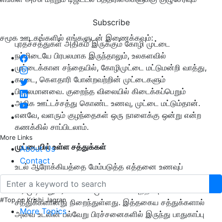
Subscribe
சமூக ஊடகங்களில் எங்களுடன் இணைக்கவும்:
புரதச்சத்துகள் அதிகம் இருக்கும் கோழி முட்டை
நம்மிடையே பிரபலமாக இருந்தாலும், உலகளவில்
முட்டைக்கான சந்தையில், கோழிமுட்டை மட்டுமன்றி வாத்து,
காடை, கௌதாரி போன்றவற்றின் முட்டைகளும்
பிரபலமானவை. குறைந்த விலையில் கிடைக்கப்பெறும்
அதிக ஊட்டச்சத்து கொண்ட உணவு, முட்டை மட்டும்தான்.
எனவே, வளரும் குழந்தைகள் ஒரு நாளைக்கு ஒன்று என்ற
கணக்கில் சாப்பிடலாம்.
More Links
முட்டையில் உள்ள சத்துக்கள்
About Us
Contact
உடல் ஆரோக்கியத்தை மேம்படுத்த எத்தனை உணவுப்
பொருட்கள் இருந்தாலும், முட்டைக்கு இணையாது எதுவும்
வர முடியாது. ஏனெனில் முட்டையில் அந்த அளவில்
#Top on Krishi Jagran
சத்துக்களானது நிறைந்துள்ளது. இத்தகைய சத்துக்களால்
More Topics
அவை உடலின் பல்வேறு பிரச்சனைகளில் இருந்து பாதுகாப்பு