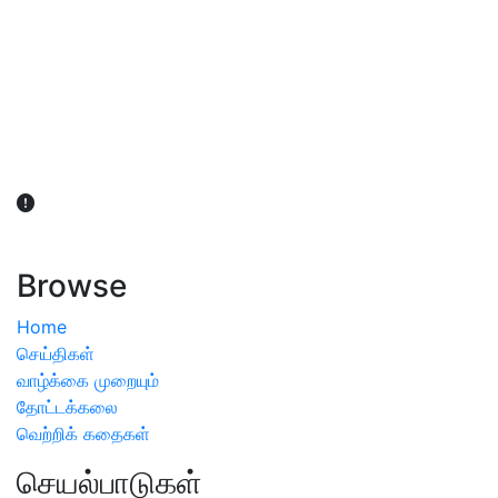
விவசாயிகள் நலன் கருதி சாகுபடி தொடர்பான சந்தேகம்
ஏற்பட்டால் வேளாண் விஞ்ஞானிகளை அணுகலாம்: தமிழக அரசு
அறிவிப்பு
Browse
Home
செய்திகள்
வாழ்க்கை முறையும்
தோட்டக்கலை
வெற்றிக் கதைகள்
செயல்பாடுகள்