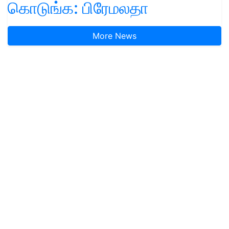
கொடுங்க: பிரேமலதா
More News