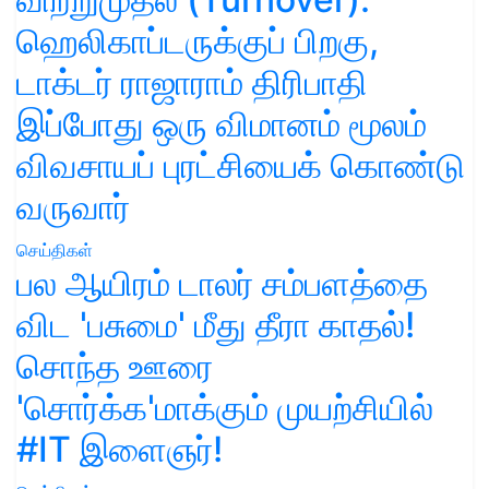
ஹெலிகாப்டருக்குப் பிறகு,
டாக்டர் ராஜாராம் திரிபாதி
இப்போது ஒரு விமானம் மூலம்
விவசாயப் புரட்சியைக் கொண்டு
வருவார்
செய்திகள்
பல ஆயிரம் டாலர் சம்பளத்தை
விட 'பசுமை' மீது தீரா காதல்!
சொந்த ஊரை
'சொர்க்க'மாக்கும் முயற்சியில்
#IT இளைஞர்!