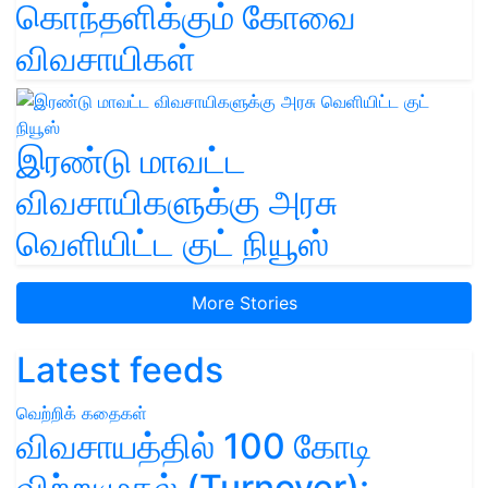
கொந்தளிக்கும் கோவை
விவசாயிகள்
இரண்டு மாவட்ட
விவசாயிகளுக்கு அரசு
வெளியிட்ட குட் நியூஸ்
More Stories
Latest feeds
வெற்றிக் கதைகள்
விவசாயத்தில் 100 கோடி
விற்றுமுதல் (Turnover):