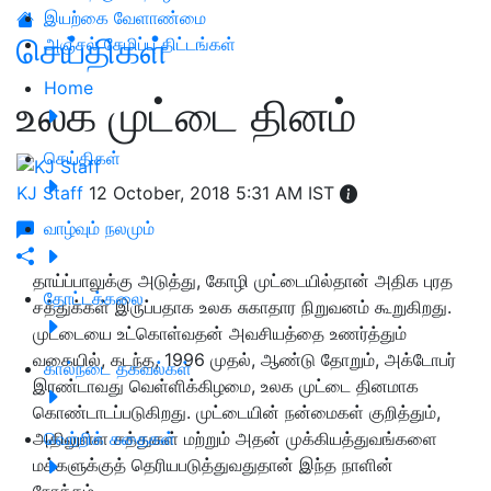
இயற்கை வேளாண்மை
செய்திகள்
அஞ்சல் சேமிப்பு திட்டங்கள்
Home
உலக முட்டை தினம்
செய்திகள்
KJ Staff
12 October, 2018 5:31 AM IST
வாழ்வும் நலமும்
தாய்ப்பாலுக்கு அடுத்து, கோழி முட்டையில்தான் அதிக புரத
தோட்டக்கலை
சத்துக்கள் இருப்பதாக உலக சுகாதார நிறுவனம் கூறுகிறது.
முட்டையை உட்கொள்வதன் அவசியத்தை உணர்த்தும்
வகையில், கடந்த, 1996 முதல், ஆண்டு தோறும், அக்டோபர்
கால்நடை தகவல்கள்
இரண்டாவது வெள்ளிக்கிழமை, உலக முட்டை தினமாக
கொண்டாடப்படுகிறது. முட்டையின் நன்மைகள் குறித்தும்,
அதிலுள்ள சத்துகள் மற்றும் அதன் முக்கியத்துவங்களை
வெற்றிக் கதைகள்
மக்களுக்குத் தெரியபடுத்துவதுதான் இந்த நாளின்
நோக்கம்.