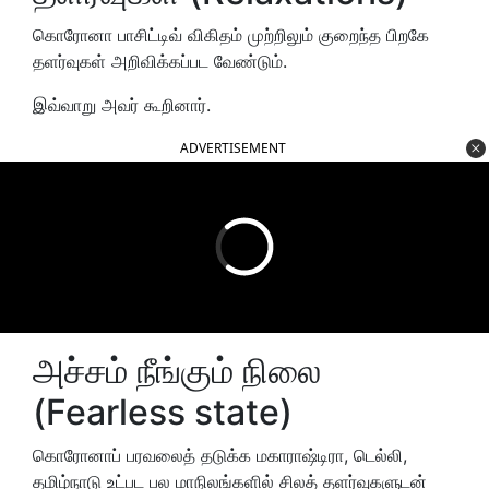
கொரோனா பாசிட்டிவ் விகிதம் முற்றிலும் குறைந்த பிறகே
தளர்வுகள் அறிவிக்கப்பட வேண்டும்.
இவ்வாறு அவர் கூறினார்.
ADVERTISEMENT
அச்சம் நீங்கும் நிலை
(Fearless state)
கொரோனாப் பரவலைத் தடுக்க மகாராஷ்டிரா, டெல்லி,
தமிழ்நாடு உட்பட பல மாநிலங்களில் சிலத் தளர்வுகளுடன்