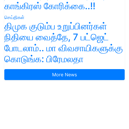
காங்கிரஸ் கோரிக்கை..!!
செய்திகள்
திமுக குடும்ப உறுப்பினர்கள்
நிதியை வைத்தே, 7 பட்ஜெட்
போடலாம்.. மா விவசாயிகளுக்கு
கொடுங்க: பிரேமலதா
More News