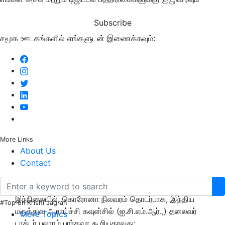
Subscribe
சமூக ஊடகங்களில் எங்களுடன் இணைக்கவும்:
More Links
About Us
Contact
இந்நிலையில், கொரோனா நிலவரம் தொடர்பாக, இந்திய
#Top on Krishi Jagran
மருத்துவ ஆராய்ச்சி கவுன்சில் (ஐ.சி.எம்.ஆர்.,) தலைவர்
More Topics
டாக்டர் பலராம் பார்கவா கூறியதாவது: