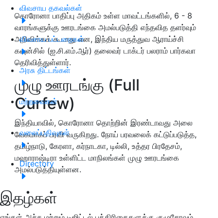
விவசாய தகவல்கள்
கொரோனா பாதிப்பு அதிகம் உள்ள மாவட்டங்களில், 6 - 8
வாரங்களுக்கு ஊரடங்கை அமல்படுத்தி எந்தவித தளர்வும்
அறிவிக்கக் கூடாது என, இந்திய மருத்துவ ஆராய்ச்சி
விவசாய பட்டறைகள்
கவுன்சில் (ஐ.சி.எம்.ஆர்) தலைவர் டாக்டர் பலராம் பார்கவா
தெரிவித்துள்ளார்.
அரசு திட்டங்கள்
முழு ஊரடங்கு (Full
Curfew)
மற்றவைகள்
இந்தியாவில், கொரோனா தொற்றின் இரண்டாவது அலை
வலைப்பதிவுகள்
வேகமாகப் பரவி வருகிறது. நோய் பரவலைக் கட்டுப்படுத்த,
தமிழ்நாடு, கேரளா, கர்நாடகா, டில்லி, உத்தர பிரதேசம்,
மஹாராஷ்டிரா உள்ளிட்ட மாநிலங்கள் முழு ஊரடங்கை
Directory
அமல்படுத்தியுள்ளன.
இதழ்கள்
எங்கள் அச்சு மற்றும் டிஜிட்டல் பத்திரிகைகளுக்கு குழுசேரவும்