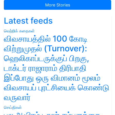
More Stories
Latest feeds
வெற்றிக் கதைகள்
விவசாயத்தில் 100 கோடி
விற்றுமுதல் (Turnover):
ஹெலிகாப்டருக்குப் பிறகு,
டாக்டர் ராஜாராம் திரிபாதி
இப்போது ஒரு விமானம் மூலம்
விவசாயப் புரட்சியைக் கொண்டு
வருவார்
செய்திகள்