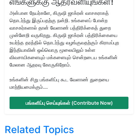
எங்களுக்கு ஆதரவளியுங்கள்!
அன்பான நேயர்களே, கிருஷி ஜாக்ரன் வாசகராகத்
தொடர்ந்து இருப்பதற்கு நன்றி. உங்களைப் போன்ற
வாசகர்களால் தான் வேளாண் பத்திரிக்கைத் துறை
முன்னேறி வருகிறது. கிருஷி ஜாக்ரன் பத்திரிக்கையை
உயர்ந்த தரத்தில் தொடர்ந்து வழங்குவதற்கும் கிராமப்புற
இந்தியாவின் ஒவ்வொரு மூலையிலும் உள்ள
விவசாயிகளையும் மக்களையும் சென்றடைய உங்களின்
மேலான ஆதரவு கோருகிறோம்.
உங்களின் சிறு பங்களிப்பு கூட வேளாண் துறையை
மாற்றியமைக்கும்....
பங்களிப்பு செய்யுங்கள் (Contribute Now)
Related Topics