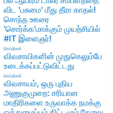
பல ஆயிரம் டாலர் சம்பளத்தை
விட 'பசுமை' மீது தீரா காதல்!
சொந்த ஊரை
'சொர்க்க'மாக்கும் முயற்சியில்
#IT இளைஞர்!
செய்திகள்
விவசாயிகளின் முதுகெலும்பே
உடைக்கப்பட்டுவிட்டது
செய்திகள்
விவசாயம், ஒரு புதிய
அணுகுமுறை: சரியான
மாதிரிகளை உருவாக்க நமக்கு
ஒத்துழைப்பும் திட்டமும் தேவை.