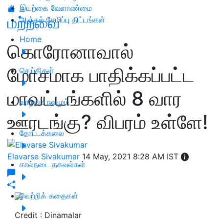
இயற்கை வேளாண்மை
மற்றவை
அஞ்சல் சேமிப்பு திட்டங்கள்
Home
கொரோனாவால்
மோசமாக பாதிக்கப்பட்ட
செய்திகள்
மாவட்டங்களில் 8 வார
வாழ்வும் நலமும்
ஊரடங்கு? விபரம் உள்ளே!
தோட்டக்கலை
Elavarse Sivakumar
14 May, 2021 8:28 AM IST
கால்நடை தகவல்கள்
வெற்றிக் கதைகள்
Credit : Dinamalar