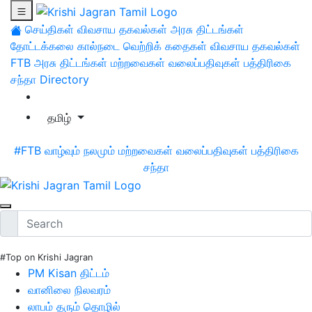
செய்திகள்
விவசாய தகவல்கள்
அரசு திட்டங்கள்
தோட்டக்கலை
கால்நடை
வெற்றிக் கதைகள்
விவசாய தகவல்கள்
FTB
அரசு திட்டங்கள்
மற்றவைகள்
வலைப்பதிவுகள்
பத்திரிகை
சந்தா
Directory
தமிழ்
#FTB
வாழ்வும் நலமும்
மற்றவைகள்
வலைப்பதிவுகள்
பத்திரிகை
சந்தா
#Top on Krishi Jagran
PM Kisan திட்டம்
வானிலை நிலவரம்
லாபம் தரும் தொழில்