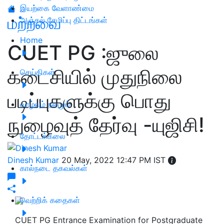
இயற்கை வேளாண்மை
மற்றவை
அஞ்சல் சேமிப்பு திட்டங்கள்
Home
CUET PG :ஜுலை
கடைசியில் முதுநிலை
செய்திகள்
படிப்புகளுக்கு பொது
வாழ்வும் நலமும்
நுழைவுத் தேர்வு -யுஜிசி!
தோட்டக்கலை
Dinesh Kumar
20 May, 2022 12:47 PM IST
கால்நடை தகவல்கள்
வெற்றிக் கதைகள்
CUET PG Entrance Examination for Postgraduate