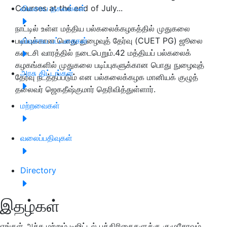
Courses at the end of July...
விவசாய தகவல்கள்
நாட்டில் உள்ள மத்திய பல்கலைக்கழகத்தில் முதுகலை
படிப்புக்கான பொது நுழைவுத் தேர்வு (CUET PG) ஜூலை
விவசாய பட்டறைகள்
கடைசி வாரத்தில் நடைபெறும்.42 மத்தியப் பல்கலைக்
கழகங்களில் முதுகலை படிப்புகளுக்கான பொது நுழைவுத்
அரசு திட்டங்கள்
தேர்வு நடத்தப்படும் என பல்கலைக்கழக மானியக் குழுத்
தலைவர் ஜெகதீஷ்குமார் தெரிவித்துள்ளார்.
மற்றவைகள்
வலைப்பதிவுகள்
Directory
இதழ்கள்
எங்கள் அச்சு மற்றும் டிஜிட்டல் பத்திரிகைகளுக்கு குழுசேரவும்