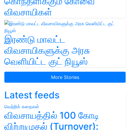
கொந்தளிக்கும் கோவை
விவசாயிகள்
இரண்டு மாவட்ட
விவசாயிகளுக்கு அரசு
வெளியிட்ட குட் நியூஸ்
More Stories
Latest feeds
வெற்றிக் கதைகள்
விவசாயத்தில் 100 கோடி
விற்றுமுதல் (Turnover):