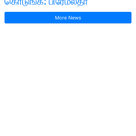
கொடுங்க: பிரேமலதா
More News