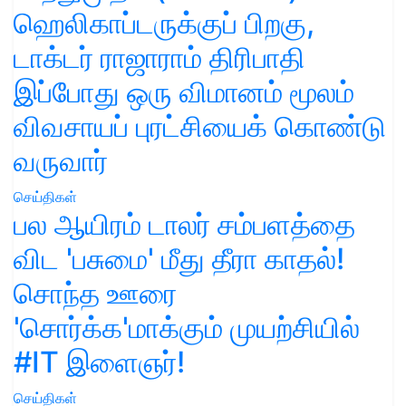
ஹெலிகாப்டருக்குப் பிறகு,
டாக்டர் ராஜாராம் திரிபாதி
இப்போது ஒரு விமானம் மூலம்
விவசாயப் புரட்சியைக் கொண்டு
வருவார்
செய்திகள்
பல ஆயிரம் டாலர் சம்பளத்தை
விட 'பசுமை' மீது தீரா காதல்!
சொந்த ஊரை
'சொர்க்க'மாக்கும் முயற்சியில்
#IT இளைஞர்!
செய்திகள்