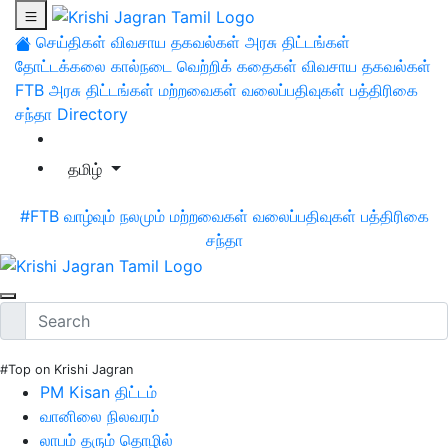
செய்திகள்
விவசாய தகவல்கள்
அரசு திட்டங்கள்
தோட்டக்கலை
கால்நடை
வெற்றிக் கதைகள்
விவசாய தகவல்கள்
FTB
அரசு திட்டங்கள்
மற்றவைகள்
வலைப்பதிவுகள்
பத்திரிகை
சந்தா
Directory
தமிழ்
#FTB
வாழ்வும் நலமும்
மற்றவைகள்
வலைப்பதிவுகள்
பத்திரிகை
சந்தா
#Top on Krishi Jagran
PM Kisan திட்டம்
வானிலை நிலவரம்
லாபம் தரும் தொழில்