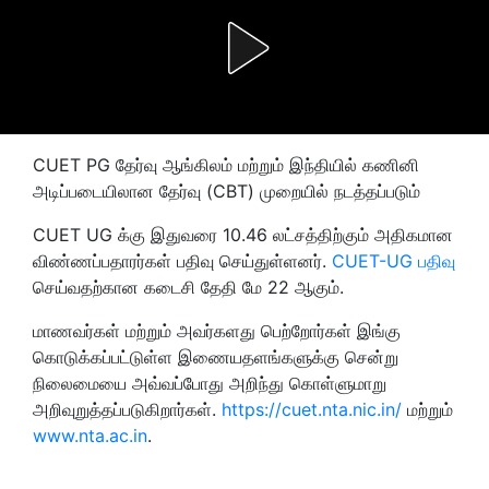
CUET PG தேர்வு ஆங்கிலம் மற்றும் இந்தியில் கணினி
அடிப்படையிலான தேர்வு (CBT) முறையில் நடத்தப்படும்
CUET UG க்கு இதுவரை 10.46 லட்சத்திற்கும் அதிகமான
விண்ணப்பதாரர்கள் பதிவு செய்துள்ளனர்.
CUET-UG பதிவு
செய்வதற்கான கடைசி தேதி மே 22 ஆகும்.
மாணவர்கள் மற்றும் அவர்களது பெற்றோர்கள் இங்கு
கொடுக்கப்பட்டுள்ள இணையதளங்களுக்கு சென்று
நிலைமையை அவ்வப்போது அறிந்து கொள்ளுமாறு
அறிவுறுத்தப்படுகிறார்கள்.
https://cuet.nta.nic.in/
மற்றும்
www.nta.ac.in
.