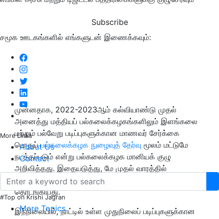
Subscribe
சமூக ஊடகங்களில் எங்களுடன் இணைக்கவும்:
முன்னதாக, 2022-2023ஆம் கல்வியாண்டு முதல்
அனைத்து மத்தியப் பல்கலைக்கழகங்களிலும் இளங்கலை
மற்றும் பல்வேறு படிப்புகளுக்கான மாணவர் சேர்க்கை
More Links
பொதுப்
பல்கலைக்கழக நுழைவுத் தேர்வு
மூலம் மட்டுமே
About Us
நடத்தப்படும் என்று பல்கலைக்கழக மானியக் குழு
Contact
அறிவித்தது. இதையடுத்து, மே முதல் வாரத்தில்
இளங்கலை மாணவர் சேர்க்கைக்கான விண்ணப்பப் பதிவு
தொடங்கியது.
#Top on Krishi Jagran
More Topics
இந்நிலையில், நாட்டில் உள்ள முதுநிலைப் படிப்புகளுக்கான