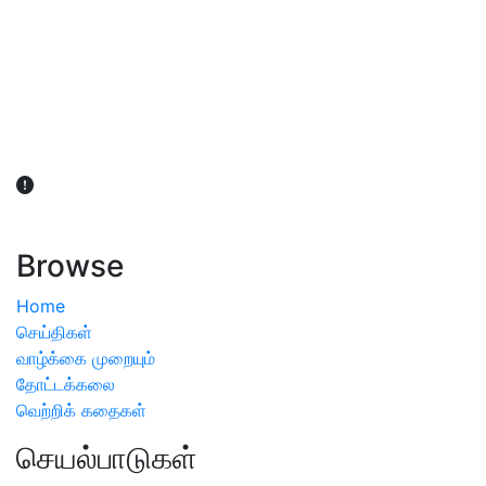
விவசாயிகள் நலன் கருதி சாகுபடி தொடர்பான சந்தேகம்
ஏற்பட்டால் வேளாண் விஞ்ஞானிகளை அணுகலாம்: தமிழக அரசு
அறிவிப்பு
Browse
Home
செய்திகள்
வாழ்க்கை முறையும்
தோட்டக்கலை
வெற்றிக் கதைகள்
செயல்பாடுகள்