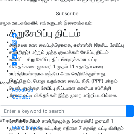
Subscribe
சமூக ஊடகங்களில் எங்களுடன் இணைக்கவும்:
சிறுசேமிப்பு திட்டம்
அஞ்சலக கால வைப்புத்தொகை, என்எஸ்சி (தேசிய சேமிப்பு
சான்றிதழ்) மற்றும் மூத்த குடிமக்கள் சேமிப்பு திட்டம்
உள்ளிட்ட சிறு சேமிப்பு திட்டங்களுக்கான வட்டி
விகிதங்களை ஜனவரி 1 முதல் 1.1 சதவீதம் வரை
உயர்த்தியுள்ளதாக மத்திய அரசு தெரிவித்துள்ளது.
இருப்பினும், பொது வருங்கால வைப்பு நிதி (PPF) மற்றும்
More Links
பெண் குழந்தை சேமிப்பு திட்டமான சுகன்யா சம்ரித்தி
About Us
மீதான வட்டி விகிதங்கள் இந்த முறை மாற்றப்படவில்லை.
Contact
புதிய வட்டி உயர்வு
தேசிய சேமிப்புச் சான்றிதழுக்கு (என்எஸ்சி) ஜனவரி 1
#Top on Krishi Jagran
More Topics
முதல் 6.8 சதவீத வட்டிக்கு எதிராக 7 சதவீத வட்டி விகிதம்