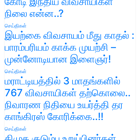
கோடி இந்திய விவசாயிகள்
நிலை என்ன..?
செய்திகள்
இயற்கை விவசாயம் மீது காதல் :
பாரம்பரியம் காக்க முயற்சி –
முன்னோடியான இளைஞர்!
செய்திகள்
மராட்டியத்தில் 3 மாதங்களில்
767 விவசாயிகள் தற்கொலை..
நிவாரண நிதியை உயர்த்தி தர
காங்கிரஸ் கோரிக்கை..!!
செய்திகள்
திமுக குடும்ப உறுப்பினர்கள்