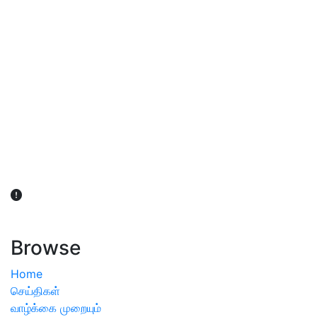
விவசாயிகள் நலன் கருதி சாகுபடி தொடர்பான சந்தேகம்
ஏற்பட்டால் வேளாண் விஞ்ஞானிகளை அணுகலாம்: தமிழக அரசு
அறிவிப்பு
Browse
Home
செய்திகள்
வாழ்க்கை முறையும்