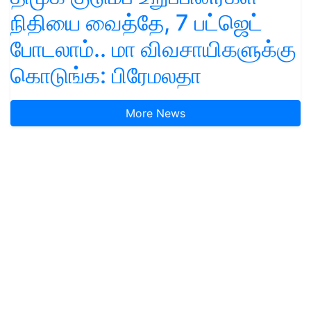
நிதியை வைத்தே, 7 பட்ஜெட்
போடலாம்.. மா விவசாயிகளுக்கு
கொடுங்க: பிரேமலதா
More News