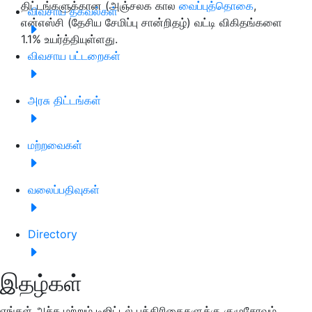
திட்டங்களுக்கான (அஞ்சலக கால
வைப்புத்தொகை
,
விவசாய தகவல்கள்
என்எஸ்சி (தேசிய சேமிப்பு சான்றிதழ்) வட்டி விகிதங்களை
1.1% உயர்த்தியுள்ளது.
விவசாய பட்டறைகள்
அரசு திட்டங்கள்
மற்றவைகள்
வலைப்பதிவுகள்
Directory
இதழ்கள்
எங்கள் அச்சு மற்றும் டிஜிட்டல் பத்திரிகைகளுக்கு குழுசேரவும்