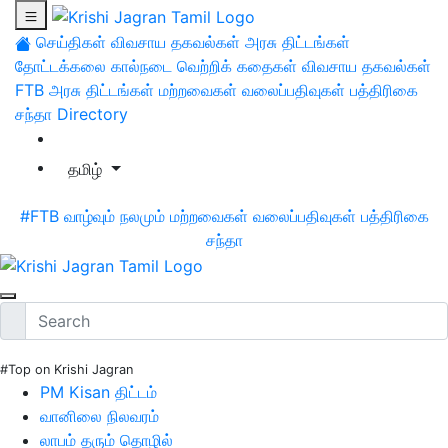
செய்திகள்
விவசாய தகவல்கள்
அரசு திட்டங்கள்
தோட்டக்கலை
கால்நடை
வெற்றிக் கதைகள்
விவசாய தகவல்கள்
FTB
அரசு திட்டங்கள்
மற்றவைகள்
வலைப்பதிவுகள்
பத்திரிகை
சந்தா
Directory
தமிழ்
#FTB
வாழ்வும் நலமும்
மற்றவைகள்
வலைப்பதிவுகள்
பத்திரிகை
சந்தா
#Top on Krishi Jagran
PM Kisan திட்டம்
வானிலை நிலவரம்
லாபம் தரும் தொழில்