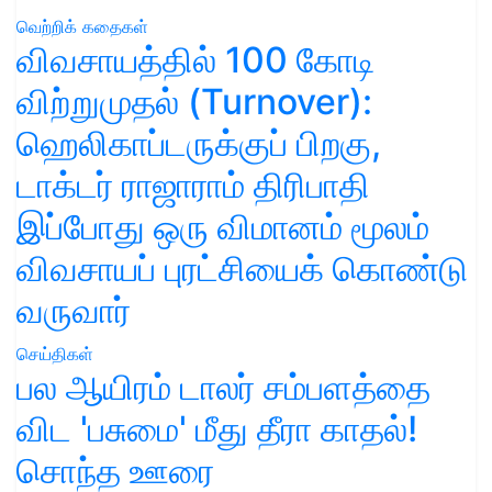
வெற்றிக் கதைகள்
விவசாயத்தில் 100 கோடி
விற்றுமுதல் (Turnover):
ஹெலிகாப்டருக்குப் பிறகு,
டாக்டர் ராஜாராம் திரிபாதி
இப்போது ஒரு விமானம் மூலம்
விவசாயப் புரட்சியைக் கொண்டு
வருவார்
செய்திகள்
பல ஆயிரம் டாலர் சம்பளத்தை
விட 'பசுமை' மீது தீரா காதல்!
சொந்த ஊரை