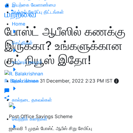
இயற்கை வேளாண்மை
மற்றவை
அஞ்சல் சேமிப்பு திட்டங்கள்
Home
போஸ்ட் ஆபீஸில் கணக்கு
இருக்கா? உங்களுக்கான
செய்திகள்
குட் நியூஸ் இதோ!
வாழ்வும் நலமும்
R. Balakrishnan
தோட்டக்கலை
31 December, 2022 2:23 PM IST
கால்நடை தகவல்கள்
Post Office Savings Scheme
வெற்றிக் கதைகள்
ஜனவரி 1 முதல் போஸ்ட் ஆபீஸ் சிறு சேமிப்பு