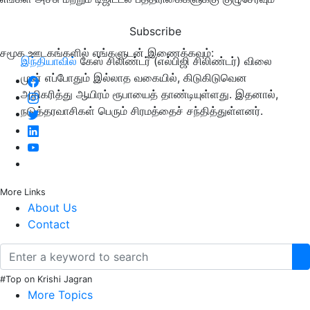
Subscribe
சமூக ஊடகங்களில் எங்களுடன் இணைக்கவும்:
இந்தியாவில்
கேஸ் சிலிண்டர் (எல்பிஜி சிலிண்டர்) விலை
முன் எப்போதும் இல்லாத வகையில், கிடுகிடுவென
அதிகரித்து ஆயிரம் ரூபாயைத் தாண்டியுள்ளது. இதனால்,
நடுத்தரவாசிகள் பெரும் சிரமத்தைச் சந்தித்துள்ளனர்.
More Links
About Us
Contact
#Top on Krishi Jagran
More Topics