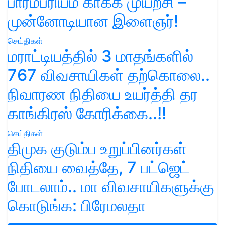
பாரம்பரியம் காக்க முயற்சி –
முன்னோடியான இளைஞர்!
செய்திகள்
மராட்டியத்தில் 3 மாதங்களில்
767 விவசாயிகள் தற்கொலை..
நிவாரண நிதியை உயர்த்தி தர
காங்கிரஸ் கோரிக்கை..!!
செய்திகள்
திமுக குடும்ப உறுப்பினர்கள்
நிதியை வைத்தே, 7 பட்ஜெட்
போடலாம்.. மா விவசாயிகளுக்கு
கொடுங்க: பிரேமலதா