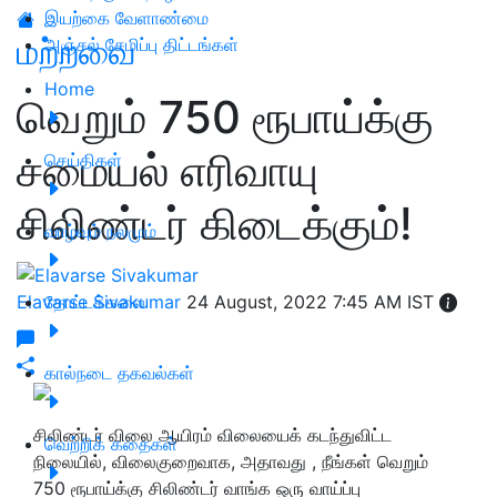
இயற்கை வேளாண்மை
மற்றவை
அஞ்சல் சேமிப்பு திட்டங்கள்
Home
வெறும் 750 ரூபாய்க்கு
சமையல் எரிவாயு
செய்திகள்
சிலிண்டர் கிடைக்கும்!
வாழ்வும் நலமும்
Elavarse Sivakumar
தோட்டக்கலை
24 August, 2022 7:45 AM IST
கால்நடை தகவல்கள்
சிலிண்டர் விலை ஆயிரம் விலையைக் கடந்துவிட்ட
வெற்றிக் கதைகள்
நிலையில், விலைகுறைவாக, அதாவது , நீங்கள் வெறும்
750 ரூபாய்க்கு சிலிண்டர் வாங்க ஒரு வாய்ப்பு