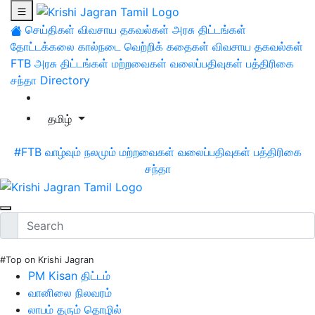
செய்திகள்
விவசாய தகவல்கள்
அரசு திட்டங்கள்
தோட்டக்கலை
கால்நடை
வெற்றிக் கதைகள்
விவசாய தகவல்கள்
FTB
அரசு திட்டங்கள்
மற்றவைகள்
வலைப்பதிவுகள்
பத்திரிகை
சந்தா
Directory
தமிழ்
#FTB
வாழ்வும் நலமும்
மற்றவைகள்
வலைப்பதிவுகள்
பத்திரிகை
சந்தா
#Top on Krishi Jagran
PM Kisan திட்டம்
வானிலை நிலவரம்
லாபம் தரும் தொழில்