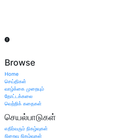
விவசாயிகள் நலன் கருதி சாகுபடி தொடர்பான சந்தேகம்
ஏற்பட்டால் வேளாண் விஞ்ஞானிகளை அணுகலாம்: தமிழக அரசு
அறிவிப்பு
Browse
Home
செய்திகள்
வாழ்க்கை முறையும்
தோட்டக்கலை
வெற்றிக் கதைகள்
செயல்பாடுகள்
எதிர்வரும் நிகழ்வுகள்
நிறைவு நிகழ்வுகள்