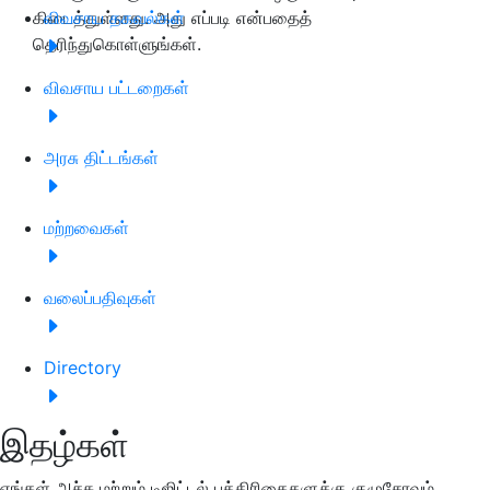
கிடைத்துள்ளது. அது எப்படி என்பதைத்
விவசாய தகவல்கள்
தெரிந்துகொள்ளுங்கள்.
விவசாய பட்டறைகள்
அரசு திட்டங்கள்
மற்றவைகள்
வலைப்பதிவுகள்
Directory
இதழ்கள்
எங்கள் அச்சு மற்றும் டிஜிட்டல் பத்திரிகைகளுக்கு குழுசேரவும்