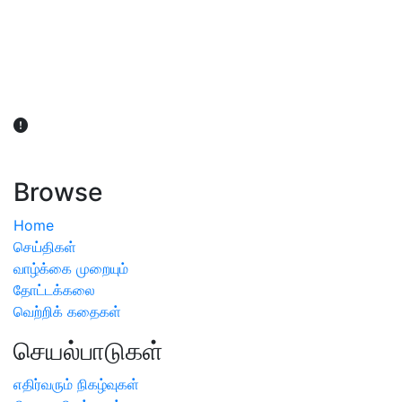
விவசாயிகள் நலன் கருதி சாகுபடி தொடர்பான சந்தேகம்
ஏற்பட்டால் வேளாண் விஞ்ஞானிகளை அணுகலாம்: தமிழக அரசு
அறிவிப்பு
Browse
Home
செய்திகள்
வாழ்க்கை முறையும்
தோட்டக்கலை
வெற்றிக் கதைகள்
செயல்பாடுகள்
எதிர்வரும் நிகழ்வுகள்