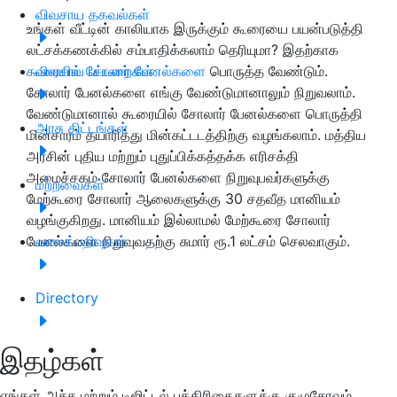
விவசாய தகவல்கள்
உங்கள் வீட்டின் காலியாக இருக்கும் கூரையை பயன்படுத்தி
லட்சக்கணக்கில் சம்பாதிக்கலாம் தெரியுமா? இதற்காக
கூரையில் சோலார் பேனல்களை
விவசாய பட்டறைகள்
பொருத்த வேண்டும்.
சோலார் பேனல்களை எங்கு வேண்டுமானாலும் நிறுவலாம்.
வேண்டுமானால் கூரையில் சோலார் பேனல்களை பொருத்தி
அரசு திட்டங்கள்
மின்சாரம் தயாரித்து மின்கட்டடத்திற்கு வழங்கலாம். மத்திய
அரசின் புதிய மற்றும் புதுப்பிக்கத்தக்க எரிசக்தி
அமைச்சகம் சோலார் பேனல்களை நிறுவுபவர்களுக்கு
மற்றவைகள்
மேற்கூரை சோலார் ஆலைகளுக்கு 30 சதவீத மானியம்
வழங்குகிறது. மானியம் இல்லாமல் மேற்கூரை சோலார்
பேனல்களை நிறுவுவதற்கு சுமார் ரூ.1 லட்சம் செலவாகும்.
வலைப்பதிவுகள்
Directory
இதழ்கள்
எங்கள் அச்சு மற்றும் டிஜிட்டல் பத்திரிகைகளுக்கு குழுசேரவும்