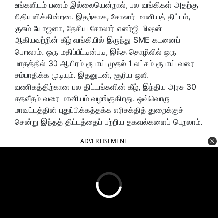
உங்களிடம் பணம் இல்லையென்றால், பல வங்கிகள் அதற்கு
நிதியளிக்கின்றன. இதற்காக, சோலார் மானியத் திட்டம்,
குசும் யோஜனா, தேசிய சோலார் எனர்ஜி மிஷன்
ஆகியவற்றின் கீழ் வங்கியில் இருந்து SME கடனைப்
பெறலாம். ஒரு மதிப்பீட்டின்படி, இந்த தொழிலில் ஒரு
மாதத்தில் 30 ஆயிரம் ரூபாய் முதல் 1 லட்சம் ரூபாய் வரை
சம்பாதிக்க முடியும். இதனுடன், சூரிய ஒளி
வணிகத்திற்கான பல திட்டங்களின் கீழ், இந்திய அரசு 30
சதவீதம் வரை மானியம் வழங்குகிறது. ஒவ்வொரு
மாவட்டத்தின் புதுப்பிக்கத்தக்க எரிசக்தித் துறைக்குச்
சென்று இந்தத் திட்டத்தைப் பற்றிய தகவல்களைப் பெறலாம்.
ADVERTISEMENT