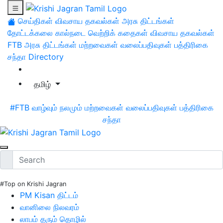
செய்திகள்
விவசாய தகவல்கள்
அரசு திட்டங்கள்
தோட்டக்கலை
கால்நடை
வெற்றிக் கதைகள்
விவசாய தகவல்கள்
FTB
அரசு திட்டங்கள்
மற்றவைகள்
வலைப்பதிவுகள்
பத்திரிகை
சந்தா
Directory
தமிழ்
#FTB
வாழ்வும் நலமும்
மற்றவைகள்
வலைப்பதிவுகள்
பத்திரிகை
சந்தா
#Top on Krishi Jagran
PM Kisan திட்டம்
வானிலை நிலவரம்
லாபம் தரும் தொழில்