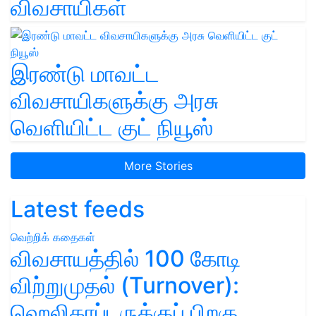
விவசாயிகள்
இரண்டு மாவட்ட
விவசாயிகளுக்கு அரசு
வெளியிட்ட குட் நியூஸ்
More Stories
Latest feeds
வெற்றிக் கதைகள்
விவசாயத்தில் 100 கோடி
விற்றுமுதல் (Turnover):
ஹெலிகாப்டருக்குப் பிறகு,