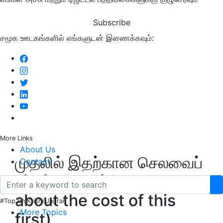
Subscribe
சமூக ஊடகங்களில் எங்களுடன் இணைக்கவும்:
More Links
About Us
முதலில் இதற்கான செலவைப்
Contact
பற்றிப் பேசலாம்(Let’s talk
about the cost of this
#Top on Krishi Jagran
More Topics
first)