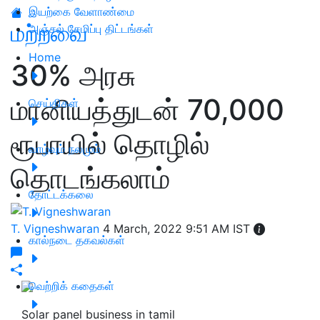
இயற்கை வேளாண்மை
மற்றவை
அஞ்சல் சேமிப்பு திட்டங்கள்
Home
30% அரசு
மானியத்துடன் 70,000
செய்திகள்
ரூபாயில் தொழில்
வாழ்வும் நலமும்
தொடங்கலாம்
தோட்டக்கலை
T. Vigneshwaran
4 March, 2022 9:51 AM IST
கால்நடை தகவல்கள்
வெற்றிக் கதைகள்
Solar panel business in tamil