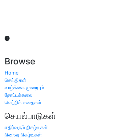
விவசாயிகள் நலன் கருதி சாகுபடி தொடர்பான சந்தேகம்
ஏற்பட்டால் வேளாண் விஞ்ஞானிகளை அணுகலாம்: தமிழக அரசு
அறிவிப்பு
Browse
Home
செய்திகள்
வாழ்க்கை முறையும்
தோட்டக்கலை
வெற்றிக் கதைகள்
செயல்பாடுகள்
எதிர்வரும் நிகழ்வுகள்
நிறைவு நிகழ்வுகள்