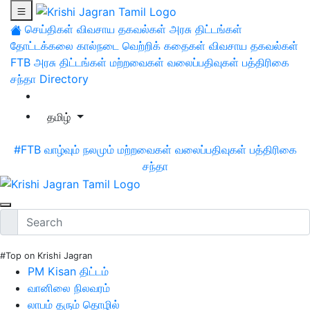
செய்திகள்
விவசாய தகவல்கள்
அரசு திட்டங்கள்
தோட்டக்கலை
கால்நடை
வெற்றிக் கதைகள்
விவசாய தகவல்கள்
FTB
அரசு திட்டங்கள்
மற்றவைகள்
வலைப்பதிவுகள்
பத்திரிகை
சந்தா
Directory
தமிழ்
#FTB
வாழ்வும் நலமும்
மற்றவைகள்
வலைப்பதிவுகள்
பத்திரிகை
சந்தா
#Top on Krishi Jagran
PM Kisan திட்டம்
வானிலை நிலவரம்
லாபம் தரும் தொழில்