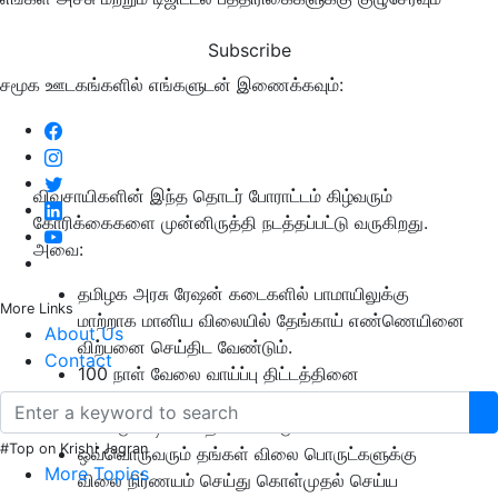
Subscribe
சமூக ஊடகங்களில் எங்களுடன் இணைக்கவும்:
விவசாயிகளின் இந்த தொடர் போராட்டம் கிழ்வரும்
கோரிக்கைகளை முன்னிருத்தி நடத்தப்பட்டு வருகிறது.
அவை:
தமிழக அரசு ரேஷன் கடைகளில் பாமாயிலுக்கு
More Links
மாற்றாக மானிய விலையில் தேங்காய் எண்ணெயினை
About Us
விற்பனை செய்திட வேண்டும்.
Contact
100 நாள் வேலை வாய்ப்பு திட்டத்தினை
விவசாயத்திற்கு அமல்படுத்தி விவசாயத்தினை
மேம்படும்படி செய்திட வேண்டும்.
#Top on Krishi Jagran
ஒவ்வொருவரும் தங்கள் விலை பொருட்களுக்கு
More Topics
விலை நிர்ணயம் செய்து கொள்முதல் செய்ய