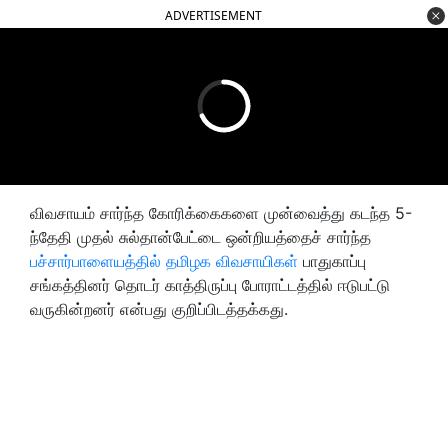
ADVERTISEMENT
விவசாயம் சார்ந்த கோரிக்கைகளை முன்வைத்து கடந்த 5-
ந்தேதி முதல் சுல்தான்பேட்டை ஒன்றியத்தைச் சார்ந்த
பச்சார்பாளையத்தில் தமிழக விவசாயிகள்
பாதுகாப்பு
சங்கத்தினர் தொடர் காத்திருப்பு போராட்டத்தில் ஈடுபட்டு
வருகின்றனர் என்பது குறிப்பிடத்தக்கது.