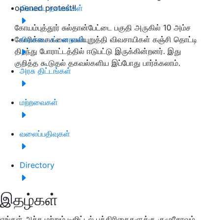
opened protest!!
விவசாய தகவல்கள்
கோயம்புத்தூர் சுல்தான்பேட்டை பகுதி அருகில் 10 அம்ச
கோரிக்கைகளை வலியுறுத்தி விவசாயிகள் கஞ்சி தொட்டி
விவசாய பட்டறைகள்
திறந்து போராட்டத்தில் ஈடுபட்டு இருக்கின்றனர். இது
குறித்த கூடுதல் தகவல்களிய இப்போது பார்க்கலாம்.
அரசு திட்டங்கள்
மற்றவைகள்
வலைப்பதிவுகள்
Directory
இதழ்கள்
எங்கள் அச்சு மற்றும் டிஜிட்டல் பத்திரிகைகளுக்கு குழுசேரவும்