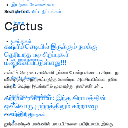
இயற்கை வேளாண்மை
அஞ்சல் சேமிப்பு திட்டங்கள்
Search for
:
Cactus
Home
செய்திகள்
கள்ளிச்செடியில் இருக்கும் நமக்கு
தெரியாத பல சிறப்புகள்
வாழ்வும் நலமும்
மறைக்கப்பட்டுள்ளது!!!
கள்ளிச் செடியை சமவெளி நம்மை போன்ற விவசாய கிராம புற
தோட்டக்கலை
மக்களுக்கு அறிமுகப்படுத்த வேண்டிய அவசியமில்லை. தரிசு
மற்றும் வெற்று இடங்களில் முளைத்து, தண்ணீர் மற்…
கால்நடை தகவல்கள்
கற்றாழை கிராமம்: இந்த கிராமத்தின்
ஒவ்வொரு முற்றத்திலும் கற்றாழை
வளர்கிறது
வெற்றிக் கதைகள்
ஜார்க்கண்டின் மண்ணில் பல பயிர்களை பயிரிடலாம். இங்கு