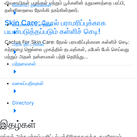
விவசாயிகள் பழங்கள் மற்றும் பூக்களின் நறுமணத்தை பரப்பி,
விவசாய தகவல்கள்
தன்னிறைவை நோக்கி நகர்கின்றனர்.
Skin Care: தோல் பராமரிப்புக்காக
விவசாய பட்டறைகள்
பயன்படுத்தப்படும் கள்ளிச் செடி!
Cactus For Skin Care: தோல் பராமரிப்புக்கான கள்ளிச் செடி:
அரசு திட்டங்கள்
கற்றாழை ஜெல்லை முகத்தில் தடவுங்கள், ஃபேஸ் பேக் செய்வது
மற்றும் அதன் நன்மைகள் பற்றி தெரிந்து…
மற்றவைகள்
வலைப்பதிவுகள்
Directory
இதழ்கள்
எங்கள் அச்சு மற்றும் டிஜிட்டல் பத்திரிகைகளுக்கு குழுசேரவும்