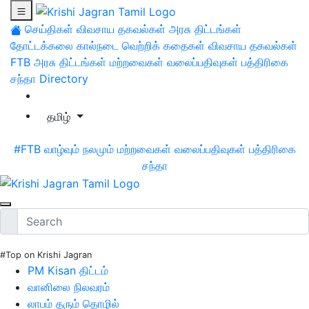
செய்திகள்
விவசாய தகவல்கள்
அரசு திட்டங்கள்
தோட்டக்கலை
கால்நடை
வெற்றிக் கதைகள்
விவசாய தகவல்கள்
FTB
அரசு திட்டங்கள்
மற்றவைகள்
வலைப்பதிவுகள்
பத்திரிகை
சந்தா
Directory
தமிழ்
#FTB
வாழ்வும் நலமும்
மற்றவைகள்
வலைப்பதிவுகள்
பத்திரிகை
சந்தா
#Top on Krishi Jagran
PM Kisan திட்டம்
வானிலை நிலவரம்
லாபம் தரும் தொழில்