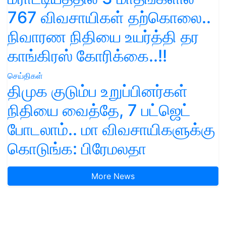
767 விவசாயிகள் தற்கொலை..
நிவாரண நிதியை உயர்த்தி தர
காங்கிரஸ் கோரிக்கை..!!
செய்திகள்
திமுக குடும்ப உறுப்பினர்கள்
நிதியை வைத்தே, 7 பட்ஜெட்
போடலாம்.. மா விவசாயிகளுக்கு
கொடுங்க: பிரேமலதா
More News