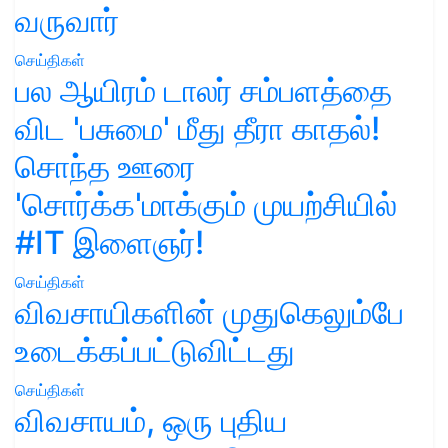
வருவார்
செய்திகள்
பல ஆயிரம் டாலர் சம்பளத்தை
விட 'பசுமை' மீது தீரா காதல்!
சொந்த ஊரை
'சொர்க்க'மாக்கும் முயற்சியில்
#IT இளைஞர்!
செய்திகள்
விவசாயிகளின் முதுகெலும்பே
உடைக்கப்பட்டுவிட்டது
செய்திகள்
விவசாயம், ஒரு புதிய