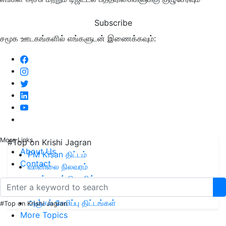
Subscribe
சமூக ஊடகங்களில் எங்களுடன் இணைக்கவும்:
More Links
#Top on Krishi Jagran
About Us
PM Kisan திட்டம்
Contact
வானிலை நிலவரம்
லாபம் தரும் தொழில்
இயற்கை வேளாண்மை
அஞ்சல் சேமிப்பு திட்டங்கள்
#Top on Krishi Jagran
More Topics