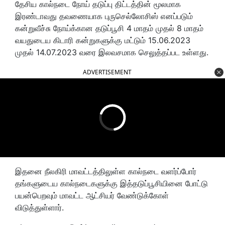
தேசிய கால்நடை நோய் தடுப்பு திட்டத்தின் மூலமாக
இரண்டாவது தவணையாக புருசெல்லோசிஸ் எனப்படும்
கன்றுவீச்சு நோய்க்கான தடுப்பூசி 4 மாதம் முதல் 8 மாதம்
வயதுடைய கிடாரி கன்றுகளுக்கு மட்டும் 15.06.2023
முதல் 14.07.2023 வரை இலவசமாக செலுத்தப்பட உள்ளது.
ADVERTISEMENT
இதனை நீலகிரி மாவட்டத்திலுள்ள கால்நடை வளர்ப்போர்
தங்களுடைய கால்நடைகளுக்கு இத்தடுப்பூசியினை போட்டு
பயன்பெறவும் மாவட்ட ஆட்சியர் வேண்டுக்கோள்
விடுத்துள்ளார்.