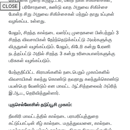
CLOSE
சினை பரிசோதனை, சுண்டு வாத அறுவை சிகிச்சை
போன்ற சிறு அறுவை சிகிச்சைகள் மற்றும் தாது உப்புகள்
வழங்கப்பட உள்ளது.
மேலும், சிறந்த கால்நடை வளர்ப்பு முறைகளை பின்பற்றும் 3
சிறந்த விவசாயிகள் தேர்ந்தெடுக்கப்பட்டு அவர்களுக்கு
விருதுகள் வழங்கப்படும். மேலும், கிடேரி கன்று பேரணி
நடத்தப்பட்டு அதில் சிறந்த 3 கன்று உரிமையாளர்களுக்கு
பரிசுகள் வழங்கப்படும்.
மேற்குறிப்பிட்ட கிராமங்களில் நடைபெறும் முகாம்களில்
விவசாயிகள் கலந்து கொண்டு தவறாது கலந்துக்கொண்டு
பயன்பெற வேண்டும் என மாவட்ட ஆட்சித்தலைவர் அம்ரித்
இ.ஆ.ப., தெரிவித்துள்ளார்.
புருசெல்லோசிஸ் தடுப்பூசி முகாம்:
நீலகிரி மாவட்டத்தில் கால்நடை பராமரிப்புத்துறை
கட்டுப்பாட்டின் கீழ் கால்நடை மருத்துவமனை, கால்நடை
மருந்தகங்கள் மற்றும் கால்நடை கிளை நிலையங்களின்