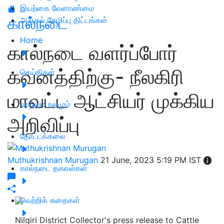
இயற்கை வேளாண்மை
கால்நடை
அஞ்சல் சேமிப்பு திட்டங்கள்
Home
கால்நடை வளர்ப்போர்
கவனத்திற்கு- நீலகிரி
செய்திகள்
மாவட்ட ஆட்சியர் முக்கிய
வாழ்வும் நலமும்
அறிவிப்பு
தோட்டக்கலை
Muthukrishnan Murugan
21 June, 2023 5:19 PM IST
கால்நடை தகவல்கள்
வெற்றிக் கதைகள்
Nilgiri District Collector's press release to Cattle