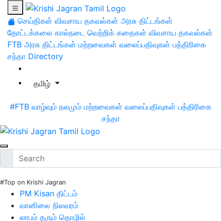
செய்திகள்
விவசாய தகவல்கள்
அரசு திட்டங்கள்
தோட்டக்கலை
கால்நடை
வெற்றிக் கதைகள்
விவசாய தகவல்கள்
FTB
அரசு திட்டங்கள்
மற்றவைகள்
வலைப்பதிவுகள்
பத்திரிகை
சந்தா
Directory
தமிழ்
#FTB
வாழ்வும் நலமும்
மற்றவைகள்
வலைப்பதிவுகள்
பத்திரிகை
சந்தா
#Top on Krishi Jagran
PM Kisan திட்டம்
வானிலை நிலவரம்
லாபம் தரும் தொழில்