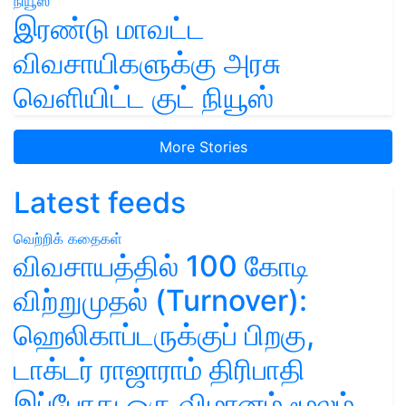
இரண்டு மாவட்ட
விவசாயிகளுக்கு அரசு
வெளியிட்ட குட் நியூஸ்
More Stories
Latest feeds
வெற்றிக் கதைகள்
விவசாயத்தில் 100 கோடி
விற்றுமுதல் (Turnover):
ஹெலிகாப்டருக்குப் பிறகு,
டாக்டர் ராஜாராம் திரிபாதி
இப்போது ஒரு விமானம் மூலம்