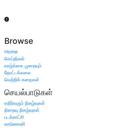
விவசாயிகள் நலன் கருதி சாகுபடி தொடர்பான சந்தேகம்
ஏற்பட்டால் வேளாண் விஞ்ஞானிகளை அணுகலாம்: தமிழக அரசு
அறிவிப்பு
Browse
Home
செய்திகள்
வாழ்க்கை முறையும்
தோட்டக்கலை
வெற்றிக் கதைகள்
செயல்பாடுகள்
எதிர்வரும் நிகழ்வுகள்
நிறைவு நிகழ்வுகள்
படக்காட்சி
காணொளி