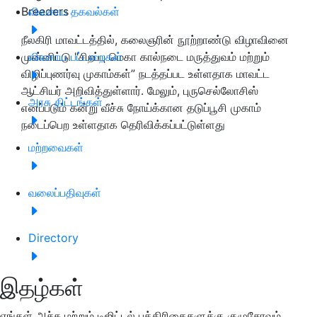
Breeders
விவசாய தகவல்கள்
நீலகிரி மாவட்டத்தில், கலைஞரின் நூற்றாண்டு விழாவினை
முன்னிட்டு "சிறப்பு மெகா கால்நடை மருத்துவம் மற்றும்
விவசாய பட்டறைகள்
விழிப்புணர்வு முகாம்கள்
”
நடத்தப்பட உள்ளதாக மாவட்ட
ஆட்சியர் அறிவித்துள்ளார். மேலும், புருசெல்லோசிஸ்
அரசு திட்டங்கள்
எனப்படும் கன்று வீச்சு நோய்க்கான தடுப்பூசி முகாம்
நடைப்பெற உள்ளதாக தெரிவிக்கப்பட்டுள்ளது
மற்றவைகள்
வலைப்பதிவுகள்
Directory
இதழ்கள்
எங்கள் அச்சு மற்றும் டிஜிட்டல் பத்திரிகைகளுக்கு குழுசேரவும்