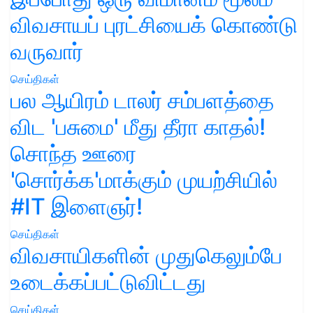
விவசாயப் புரட்சியைக் கொண்டு
வருவார்
செய்திகள்
பல ஆயிரம் டாலர் சம்பளத்தை
விட 'பசுமை' மீது தீரா காதல்!
சொந்த ஊரை
'சொர்க்க'மாக்கும் முயற்சியில்
#IT இளைஞர்!
செய்திகள்
விவசாயிகளின் முதுகெலும்பே
உடைக்கப்பட்டுவிட்டது
செய்திகள்