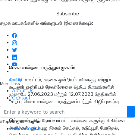
Subscribe
சமூக ஊடகங்களில் எங்களுடன் இணைக்கவும்:
மெகா கால்நடை மருத்துவ முகாம்:
நீலகிரி
மாவட்டம், உதகை ஒன்றியம் மசினகுடி மற்றும்
More Links
கூடலூர் ஒன்றியம் தேவர்சோலை ஆகிய கிராமங்களில்
About Us
முறையே 27.06.2023 மற்றும் 12.07.2023 தேதிகளில்
Contact
"சிறப்பு மெகா கால்நடை மருத்துவம் மற்றும் விழிப்புணர்வு
முகாம்கள்
”
நடத்தப்பட உள்ளன.
இம்முகாம்களில் நோய்வாய்பட்ட கால்நடைகளுக்கு சிகிச்சை
#Top on Krishi Jagran
அளித்தல், குடற்புழு நீக்கம் செய்தல், தடுப்பூசி போடுதல்,
More Topics
செயற்கை முறை கருவூட்டல், மலடு நீக்க சிகிச்சைகள்,