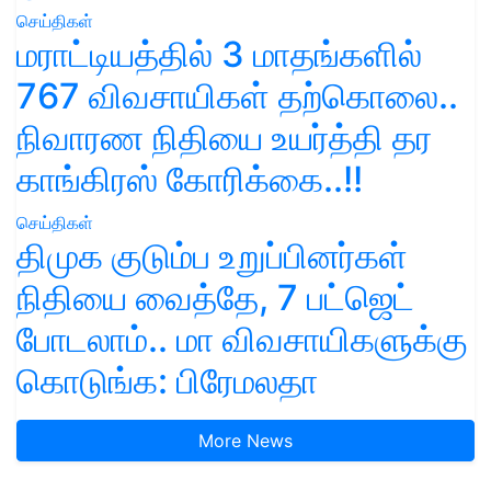
செய்திகள்
மராட்டியத்தில் 3 மாதங்களில்
767 விவசாயிகள் தற்கொலை..
நிவாரண நிதியை உயர்த்தி தர
காங்கிரஸ் கோரிக்கை..!!
செய்திகள்
திமுக குடும்ப உறுப்பினர்கள்
நிதியை வைத்தே, 7 பட்ஜெட்
போடலாம்.. மா விவசாயிகளுக்கு
கொடுங்க: பிரேமலதா
More News