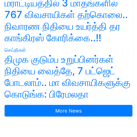
மராட்டியத்தில் 3 மாதங்களில்
767 விவசாயிகள் தற்கொலை..
நிவாரண நிதியை உயர்த்தி தர
காங்கிரஸ் கோரிக்கை..!!
செய்திகள்
திமுக குடும்ப உறுப்பினர்கள்
நிதியை வைத்தே, 7 பட்ஜெட்
போடலாம்.. மா விவசாயிகளுக்கு
கொடுங்க: பிரேமலதா
More News