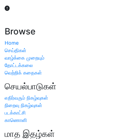
விவசாயிகள் நலன் கருதி சாகுபடி தொடர்பான சந்தேகம்
ஏற்பட்டால் வேளாண் விஞ்ஞானிகளை அணுகலாம்: தமிழக அரசு
அறிவிப்பு
Browse
Home
செய்திகள்
வாழ்க்கை முறையும்
தோட்டக்கலை
வெற்றிக் கதைகள்
செயல்பாடுகள்
எதிர்வரும் நிகழ்வுகள்
நிறைவு நிகழ்வுகள்
படக்காட்சி
காணொளி
மாத இதழ்கள்