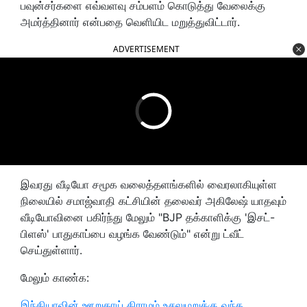
பவுன்சர்களை எவ்வளவு சம்பளம் கொடுத்து வேலைக்கு
அமர்த்தினார் என்பதை வெளியிட மறுத்துவிட்டார்.
ADVERTISEMENT
இவரது வீடியோ சமூக வலைத்தளங்களில் வைரலாகியுள்ள
நிலையில் சமாஜ்வாதி கட்சியின் தலைவர் அகிலேஷ் யாதவும்
வீடியோவினை பகிர்ந்து மேலும் "BJP தக்காளிக்கு 'இசட்-
பிளஸ்' பாதுகாப்பை வழங்க வேண்டும்" என்று ட்வீட்
செய்துள்ளார்.
மேலும் காண்க:
இந்தியாவின் ஊறுகாய் கிராமம் உசலுமறுக்கு வந்த