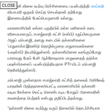
CLOSE
தக்காளி விலை உயர்வு பிரச்சினையை பயன்படுத்தி
காய்கறி
வியாபாரி ஒருவர் செய்த செயல்தான் தற்போது
இணையத்தில் பேசுப்பொருளாகி உள்ளது.
வாரணாசியின் லங்கா பகுதியில் உள்ள மளிகைக் கடை
உரிமையாளரும், சமாஜ்வாதி கட்சி (எஸ்பி) உறுப்பினருமான
அஜய் ஃபௌஜி, தனது கடையில் தக்காளிகளை
‘பாதுகாக்க
’
இரண்டு தொழில்முறை பாதுகாவலர்களை
(பவுன்சர்) நியமித்துள்ளார். தக்காளியினை வாங்கும்போது
யாராவது பேரம் பேசி ஆக்ரோஷமாக மாறுவதைத் தடுக்க
பவுன்சர்களைப் பயன்படுத்தியதாக PTI-யிடம் ஃபௌஜி
தெரிவித்துள்ளார்.
ஃபௌஜி முன்னதாக சமாஜ்வாதி கட்சித் தலைவர் அகிலேஷ்
யாதவின் பிறந்தநாளையொட்டி வாரணாசியில் தக்காளி
வடிவ கேக்கை வெட்டி கொண்டாடிய போதும் அனைவரின்
கவனத்தை பெற்றார் என்பது குறிப்பிடத்தக்கது.
“தக்காளி விலை உயர்ந்து வரும் நிலையில் தொடர்ச்சியாக