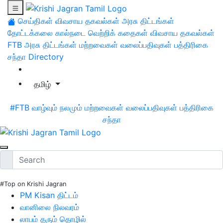
செய்திகள்
விவசாய தகவல்கள்
அரசு திட்டங்கள்
தோட்டக்கலை
கால்நடை
வெற்றிக் கதைகள்
விவசாய தகவல்கள்
FTB
அரசு திட்டங்கள்
மற்றவைகள்
வலைப்பதிவுகள்
பத்திரிகை
சந்தா
Directory
தமிழ்
#FTB
வாழ்வும் நலமும்
மற்றவைகள்
வலைப்பதிவுகள்
பத்திரிகை
சந்தா
#Top on Krishi Jagran
PM Kisan திட்டம்
வானிலை நிலவரம்
லாபம் தரும் தொழில்