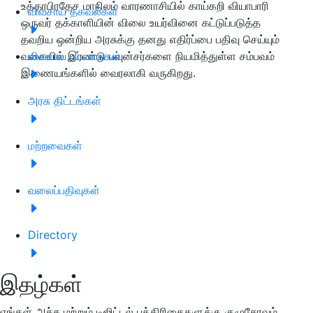
உத்தரபிரதேச மாநிலம் வாரணாசியில் காய்கறி வியாபாரி
விவசாய தகவல்கள்
ஒருவர் தக்காளியின் விலை உயர்வினை கட்டுப்படுத்த
தவறிய ஒன்றிய அரசுக்கு தனது எதிர்ப்பை பதிவு செய்யும்
வகையில் இரண்டு பவுன்சர்களை நியமித்துள்ள சம்பவம்
விவசாய பட்டறைகள்
இணையங்களில் வைரலாகி வருகிறது.
அரசு திட்டங்கள்
மற்றவைகள்
வலைப்பதிவுகள்
Directory
இதழ்கள்
எங்கள் அச்சு மற்றும் டிஜிட்டல் பத்திரிகைகளுக்கு குழுசேரவும்