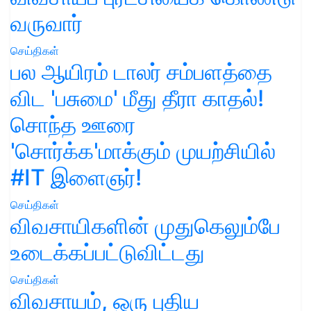
வருவார்
செய்திகள்
பல ஆயிரம் டாலர் சம்பளத்தை
விட 'பசுமை' மீது தீரா காதல்!
சொந்த ஊரை
'சொர்க்க'மாக்கும் முயற்சியில்
#IT இளைஞர்!
செய்திகள்
விவசாயிகளின் முதுகெலும்பே
உடைக்கப்பட்டுவிட்டது
செய்திகள்
விவசாயம், ஒரு புதிய