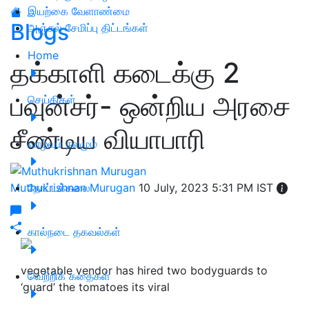
இயற்கை வேளாண்மை
Blogs
அஞ்சல் சேமிப்பு திட்டங்கள்
Home
தக்காளி கடைக்கு 2
பவுன்சர்- ஒன்றிய அரசை
செய்திகள்
சீண்டிய வியாபாரி
வாழ்வும் நலமும்
Muthukrishnan Murugan
தோட்டக்கலை
10 July, 2023 5:31 PM IST
கால்நடை தகவல்கள்
vegetable vendor has hired two bodyguards to
வெற்றிக் கதைகள்
‘guard’ the tomatoes its viral