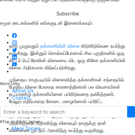
Subscribe
சமூக ஊடகங்களில் எங்களுடன் இணைக்கவும்:
நாடு முழுவதும்
தக்காளியின் விலை
கிடுகிடுவென உயர்ந்து
வருகிறது. இன்னும் சொல்லப்போனால் சில பகுதிகளில் ஒரு
லிட்டர் பெட்ரோலின் விலையை விட ஒரு கிலோ தக்காளியின்
விலை அதிகமாக விற்கப்படுகிறது.
முந்தைய சாகுபடியில் விளைவித்த தக்காளிகள் சந்தையில்
More Links
போதிய விலை போகாத காரணத்தினால் பல விவசாயிகள்
About Us
நடப்பாண்டு தக்காளியினை பயிரிடுவதை தவிர்த்தனர்.
Contact
மேலும் எதிர்பாராத கோடை மழையினால் பயிரிட்ட
தக்காளிகளும் சேதமடைந்தது மகசூலும் பெருமளவில்
குறைந்தது. இதனால் இந்தியா முழுவதும் தக்காளிக்கு
#Top on Krishi Jagran
பற்றாக்குறை அதிகரித்து விலையும் நாளுக்கு நாள்
More Topics
விண்ணை முட்டும் அளவிற்கு உயர்ந்து வருகிறது.