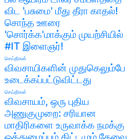
விட 'பசுமை' மீது தீரா காதல்!
சொந்த ஊரை
'சொர்க்க'மாக்கும் முயற்சியில்
#IT இளைஞர்!
செய்திகள்
விவசாயிகளின் முதுகெலும்பே
உடைக்கப்பட்டுவிட்டது
செய்திகள்
விவசாயம், ஒரு புதிய
அணுகுமுறை: சரியான
மாதிரிகளை உருவாக்க நமக்கு
ஒத்துழைப்பும் திட்டமும் தேவை.