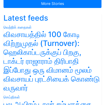
More Stories
Latest feeds
வெற்றிக் கதைகள்
விவசாயத்தில் 100 கோடி
விற்றுமுதல் (Turnover):
ஹெலிகாப்டருக்குப் பிறகு,
டாக்டர் ராஜாராம் திரிபாதி
இப்போது ஒரு விமானம் மூலம்
விவசாயப் புரட்சியைக் கொண்டு
வருவார்
செய்திகள்
பல ஆயிரம் டாலர் சம்பளத்தை