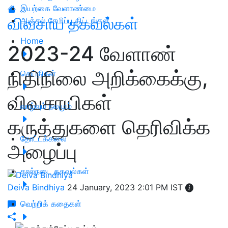
இயற்கை வேளாண்மை
விவசாய தகவல்கள்
அஞ்சல் சேமிப்பு திட்டங்கள்
Home
2023-24 வேளாண்
நிதிநிலை அறிக்கைக்கு,
செய்திகள்
விவசாயிகள்
வாழ்வும் நலமும்
கருத்துகளை தெரிவிக்க
தோட்டக்கலை
அழைப்பு
கால்நடை தகவல்கள்
Deiva Bindhiya
24 January, 2023 2:01 PM IST
வெற்றிக் கதைகள்