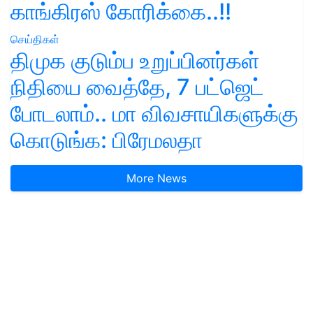
காங்கிரஸ் கோரிக்கை..!!
செய்திகள்
திமுக குடும்ப உறுப்பினர்கள்
நிதியை வைத்தே, 7 பட்ஜெட்
போடலாம்.. மா விவசாயிகளுக்கு
கொடுங்க: பிரேமலதா
More News