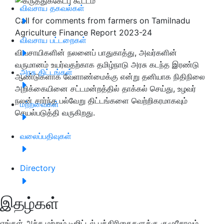
விவசாய தகவல்கள்
Call for comments from farmers on Tamilnadu
Agriculture Finance Report 2023-24
விவசாய பட்டறைகள்
விவசாயிகளின் நலனைப் பாதுகாத்து, அவர்களின்
வருமானம் உயர்வதற்காக தமிழ்நாடு அரசு கடந்த இரண்டு
அரசு திட்டங்கள்
ஆண்டுகளாக வேளாண்மைக்கு என்று தனியாக நிதிநிலை
அறிக்கையினை சட்டமன்றத்தில் தாக்கல் செய்து, உழவர்
நலன் சார்ந்த பல்வேறு திட்டங்களை வெற்றிகரமாகவும்
மற்றவைகள்
செயல்படுத்தி வருகிறது.
வலைப்பதிவுகள்
Directory
இதழ்கள்
எங்கள் அச்சு மற்றும் டிஜிட்டல் பத்திரிகைகளுக்கு குழுசேரவும்