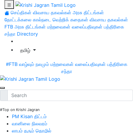
செய்திகள்
விவசாய தகவல்கள்
அரசு திட்டங்கள்
தோட்டக்கலை
கால்நடை
வெற்றிக் கதைகள்
விவசாய தகவல்கள்
FTB
அரசு திட்டங்கள்
மற்றவைகள்
வலைப்பதிவுகள்
பத்திரிகை
சந்தா
Directory
தமிழ்
#FTB
வாழ்வும் நலமும்
மற்றவைகள்
வலைப்பதிவுகள்
பத்திரிகை
சந்தா
#Top on Krishi Jagran
PM Kisan திட்டம்
வானிலை நிலவரம்
லாபம் தரும் தொழில்