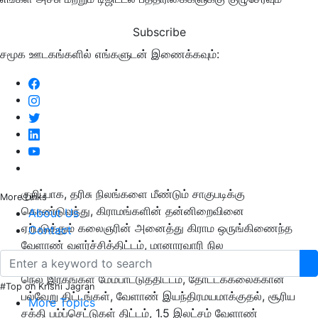
Subscribe
சமூக ஊடகங்களில் எங்களுடன் இணைக்கவும்:
குறிப்பாக, தரிசு நிலங்களை மீண்டும் சாகுபடிக்கு
More Links
கொண்டுவந்து, கிராமங்களின் தன்னிறைவினை
About Us
ஏற்படுத்தும் கலைஞரின் அனைத்து கிராம ஒருங்கிணைந்த
Contact
வேளாண் வளர்ச்சித்திட்டம், மானாரவாரி நில
மேம்பாட்டுத்திட்டம், பனை மேம்பாட்டுத்திட்டம், பாரம்பரிய
நெல் இரகங்கள் மேம்பாட்டுத்திட்டம், தோட்டக்கலைக்கான
#Top on Krishi Jagran
பல்வேறு திட்டங்கள், வேளாண் இயந்திரமயமாக்குதல், சூரிய
More Topics
சக்தி பம்ப்செட்டுகள் திட்டம், 1.5 இலட்சம் வேளாண்