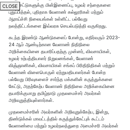
பம்ப்செட்டுகளுக்கு மின்இணைப்பு, உழவர் சந்தைகளை
CLOSE
புதுப்பித்தல், புதிதாக வேளாண் கல்லூரிகள் மற்றும்
ஆராய்ச்சி நிலையங்கள் உள்ளிட்ட பல்வேறு
நலத்திட்டங்களை இவ்வரசு செயல்படுத்தி வருகிறது.
கடந்த இரண்டு ஆண்டுகளைப் போன்று, எதிர்வரும் 2023-
24 ஆம் ஆண்டிற்கான வேளாண் நிதிநிலை
அறிக்கையினை தயாரிப்பதற்கு முன்னர், விவசாயிகள்,
உழவர் உற்பத்தியாளர் நிறுவனங்கள், வேளாண்
விஞ்ஞானிகள், விவசாயிகள் சங்கப் பிரிதிநிதிகள் மற்றும்
வேளாண் விளைபொருள் ஏற்றுமதியாளர்கள் போன்ற
பல்வேறு பிரிவுகளைச் சார்ந்த மக்களின் கருத்துக்களை
கேட்டு, அதற்கேற்ப வேளாண் நிதிநிலை அறிக்கையினை
தயாரிக்குமாறு தமிழ்நாடு முதலமைச்சர் அவர்கள்
அறிவுறுத்தியுள்ளார்கள்.
முதலமைச்சரின் அவர்களின் அறிவுறுக்கேற்ப, இன்று,
திண்டுக்கல் மாவட்டத்தில் கருத்துக்கேட்புக் கூட்டம்
வேளாண்மை மற்றும் உழவர்நலத்துறை அமைச்சரி அவர்கள்