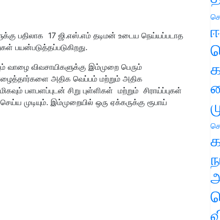
செ
ஈ
ுக்கு பதிலாக 17 ஜி.
எஸ்
.
எம் தடிமன் உடைய நெய்யப்படாத
ப
ள் பயன்படுத்தப்படுகிறது.
க
யும் வாழை விவசாயிகளுக்கு இம்முறை பெரும்
ழைத்தார்க
ளை
அதிக வெப்பம் மற்றும் அதிக
வ
ிகவும் பளபளப்புடன் சிறு புள்ளிகள் மற்றும் சிராய்ப்புகள்
ம
ெய்ய முடியும். இம்முறையில் ஒரு ஏக்கருக்கு ரூபாய்
செ
க
ந
அ
ச
வ