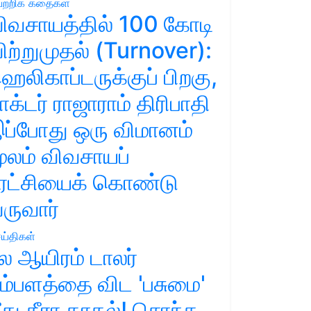
ற்றிக் கதைகள்
ிவசாயத்தில் 100 கோடி
ிற்றுமுதல் (Turnover):
ெலிகாப்டருக்குப் பிறகு,
ாக்டர் ராஜாராம் திரிபாதி
ப்போது ஒரு விமானம்
ூலம் விவசாயப்
ுரட்சியைக் கொண்டு
ருவார்
ய்திகள்
ல ஆயிரம் டாலர்
ம்பளத்தை விட 'பசுமை'
ீது தீரா காதல்! சொந்த