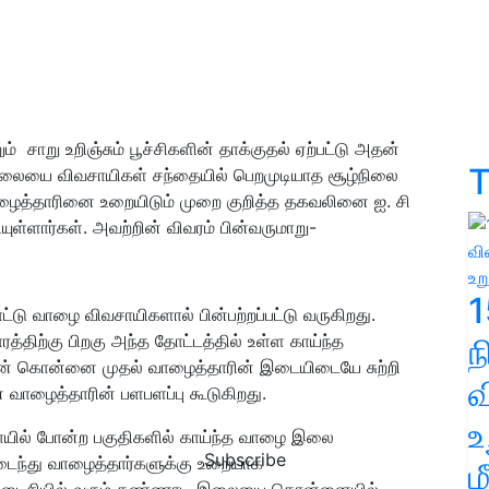
் சாறு உறிஞ்சும் பூச்சிகளின் தாக்குதல் ஏற்பட்டு அதன்
T
விலையை விவசாயிகள் சந்தையில் பெறமுடியாத சூழ்நிலை
 வாழைத்தாரினை உறையிடும் முறை குறித்த தகவலினை
ஐ. சி
யுள்ளார்கள். அவற்றின் விவரம் பின்வருமாறு-
1
ு வாழை விவசாயிகளால் பின்பற்றப்பட்டு வருகிறது.
த்திற்கு பிறகு அந்த தோட்டத்தில் உள்ள காய்ந்த
ன் கொன்னை முதல் வாழைத்தாரின் இடையிடையே சுற்றி
வ
் வாழைத்தாரின் பளபளப்பு கூடுகிறது.
உ
்கோயில் போன்ற பகுதிகளில் காய்ந்த வாழை இலை
Subscribe
ைந்து வாழைத்தார்களுக்கு உறையாக
ம
ன் கடைசியில் வரும் கண்ணாடி இலையை கொன்னையில்