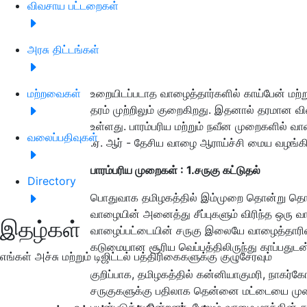
விவசாய பட்டறைகள்
அரசு திட்டங்கள்
மற்றவைகள்
உறையிடப்படாத வாழைத்தார்களில் காய்பேன் மற்றும
தரம் முற்றிலும் குறைகிறது. இதனால் தரமான 
உள்ளது. பாரம்பரிய மற்றும் நவீன முறைகளில்
வலைப்பதிவுகள்
.ஏ. ஆர் - தேசிய வாழை ஆராய்ச்சி மைய
வழங்கி
பாரம்பரிய முறைகள்
:
1.
சருகு கட்டுதல்
Directory
பொதுவாக தமிழகத்தில் இம்முறை தொன்று தொட்ட
வாழையின் அனைத்து சீப்புகளும் விரிந்த ஒரு வார
இதழ்கள்
வாழைப்பட்டையின் சருகு இலையே வாழைத்தாரி
கடுமையான சூரிய வெப்பத்திலிருந்து காப்பதுடன
எங்கள் அச்சு மற்றும் டிஜிட்டல் பத்திரிகைகளுக்கு குழுசேரவும்
குறிப்பாக, தமிழகத்தில் கன்னியாகுமரி, நாகர
சருகுகளுக்கு பதிலாக தென்னை மட்டையை முட
பயன்படுத்து
கின்றனர். மேலும் வாழை மரத்தி