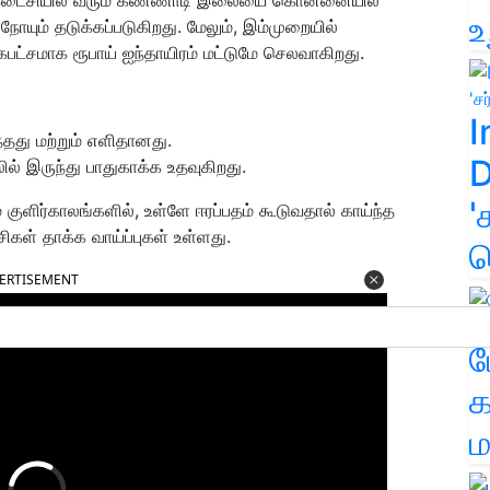
உ
யும் தடுக்கப்படுகிறது. மேலும்
, இம்முறையில்
ிகபட்சமாக ரூபாய் ஐந்தாயிரம் மட்டுமே செலவாகிறது.
I
்தது மற்றும் எளிதானது.
D
லில் இருந்து பாதுகாக்க உதவுகிறது.
'
 குளிர்காலங்களில், உள்ளே ஈரப்பதம் கூடுவதால் காய்ந்த
சிகள் தாக்க வாய்ப்புகள் உள்ளது.
க
ERTISEMENT
ம
க
ம