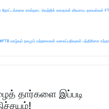
்
தோட்டக்கலை
கால்நடை
வெற்றிக் கதைகள்
விவசாய தகவல்கள்
F
#FTB
வாழ்வும் நலமும்
மற்றவைகள்
வலைப்பதிவுகள்
பத்திரிகை சந்த
ைத் தார்களை இப்படி
ிச்சயம்!