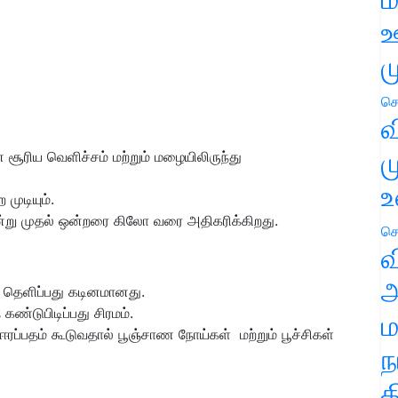
ஊ
ம
செ
வ
ம
ூரிய வெளிச்சம் மற்றும் மழையிலிருந்து
உ
ுடியும்.
று முதல் ஒன்றரை கிலோ வரை அதிகரிக்கிறது.
செ
வ
அ
ு தெளிப்பது கடினமானது.
ண்டுபிடிப்பது சிரமம்.
ம
ஈரப்பதம் கூடுவதால் பூஞ்சாண
நோய்கள் மற்றும் பூச்சிகள்
ந
த