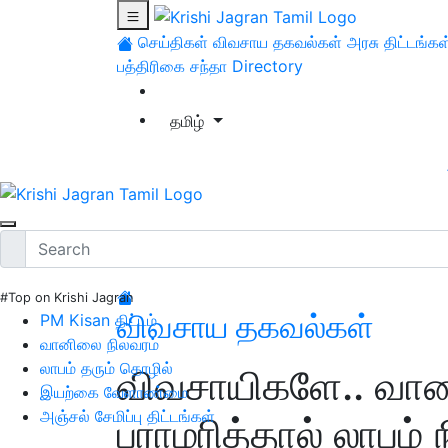
செய்திகள்
விவசாய தகவல்கள்
அரசு திட்டங்கள
பத்திரிகை சந்தா
Directory
தமிழ்
#Top on Krishi Jagran
விவசாய தகவல்கள்
PM Kisan திட்டம்
வானிலை நிலவரம்
லாபம் தரும் தொழில்
விவசாயிகளே.. வாழ
இயற்கை வேளாண்மை
அஞ்சல் சேமிப்பு திட்டங்கள்
பராமரித்தால் லாபம் ந