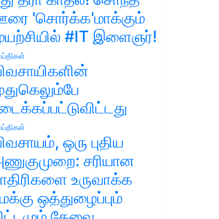
ரை 'சொர்க்க'மாக்கும்
ுயற்சியில் #IT இளைஞர்!
ய்திகள்
ிவசாயிகளின்
ுதுகெலும்பே
டைக்கப்பட்டுவிட்டது
ய்திகள்
ிவசாயம், ஒரு புதிய
ணுகுமுறை: சரியான
ாதிரிகளை உருவாக்க
மக்கு ஒத்துழைப்பும்
ிட்டமும் தேவை.