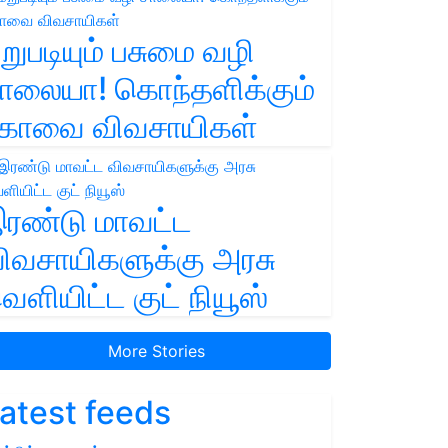
றுபடியும் பசுமை வழி
ாலையா! கொந்தளிக்கும்
ோவை விவசாயிகள்
ரண்டு மாவட்ட
ிவசாயிகளுக்கு அரசு
ெளியிட்ட குட் நியூஸ்
More Stories
atest feeds