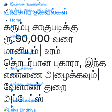
இயற்கை வேளாண்மை
விவசாய தகவல்கள்
அஞ்சல் சேமிப்பு திட்டங்கள்
Home
கரும்பு சாகுபடிக்கு
ரூ.90,000 வரை
செய்திகள்
மானியம்| உரம்
வாழ்வும் நலமும்
தொடர்பான புகாரா, இந்த
தோட்டக்கலை
எண்ணை அழைக்கவும்|
வேளாண் துறை
கால்நடை தகவல்கள்
அப்டேட்ஸ்
வெற்றிக் கதைகள்