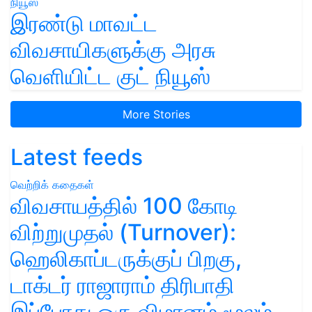
இரண்டு மாவட்ட
விவசாயிகளுக்கு அரசு
வெளியிட்ட குட் நியூஸ்
More Stories
Latest feeds
வெற்றிக் கதைகள்
விவசாயத்தில் 100 கோடி
விற்றுமுதல் (Turnover):
ஹெலிகாப்டருக்குப் பிறகு,
டாக்டர் ராஜாராம் திரிபாதி
இப்போது ஒரு விமானம் மூலம்