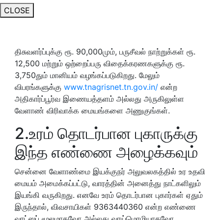
CLOSE
திசுவளர்ப்புக்கு ரூ. 90,000மும், பருசீவல் நாற்றுக்கள் ரூ.
12,500 மற்றும் ஒற்றைப்பரு விதைக்கரணகளுக்கு ரூ.
3,750தும் மானியம் வழங்கப்படுகிறது. மேலும்
விபரங்களுக்கு
www.tnagrisnet.tn.gov.in/
என்ற
அதிகார்ப்பூர்வ இணையத்தளம் அல்லது அருகிலுள்ள
வேளாண் விரிவாக்க மையங்களை அணுகுங்கள்.
2.உரம் தொடர்பான புகாருக்கு
இந்த எண்ணை அழைக்கவும்
சென்னை வேளாண்மை இயக்குநர் அலுவலகத்தில் உர உதவி
மையம் அமைக்கப்பட்டு, வாரத்தின் அனைத்து நாட்களிலும்
இயங்கி வருகிறது. எனவே உரம் தொடர்பான புகார்கள் ஏதும்
இருந்தால், விவசாயிகள் 9363440360 என்ற எண்ணை
வாட்ஸப் மூலமாகவோ அல்லது வாய்மொழியாகவோ