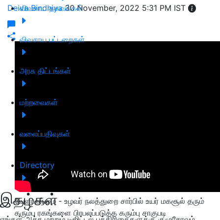
Deiva Bindhiya
விவசாய தகவல்கள்
30 November, 2022 5:31 PM IST
விவசாய பட்டறைகள்
அரசு திட்டங்கள்
மற்றவைகள்
வலைப்பதிவுகள்
Directory
இதழ்கள்
வேளாண்மை - உழவர் நலத்துறை சார்பில் உயர் மகசூல் தரும்
கரும்பு ரகங்களை பிரபலப்படுத்த கரும்பு சாகுபடி
எங்கள் அச்சு மற்றும் டிஜிட்டல் பத்திரிகைகளுக்கு குழுசேரவும்