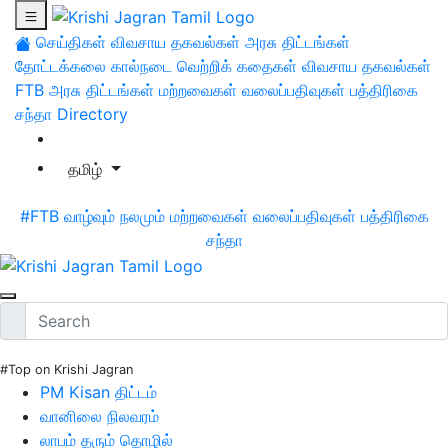
செய்திகள்
விவசாய தகவல்கள்
அரசு திட்டங்கள்
தோட்டக்கலை
கால்நடை
வெற்றிக் கதைகள்
விவசாய தகவல்கள்
FTB
அரசு திட்டங்கள்
மற்றவைகள்
வலைப்பதிவுகள்
பத்திரிகை
சந்தா
Directory
தமிழ்
#FTB
வாழ்வும் நலமும்
மற்றவைகள்
வலைப்பதிவுகள்
பத்திரிகை
சந்தா
#Top on Krishi Jagran
PM Kisan திட்டம்
வானிலை நிலவரம்
லாபம் தரும் தொழில்