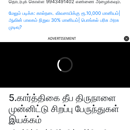
தொடர்புக் கொள்ள 9943491402 எண்ணை அழைக்கவும்.
மேலும் படிக்க: கால்நடை விவசாயிக்கு ரூ.10,000 மானியம்|
ஆவின் பாலகம் நிறுவ 30% மானியம்| பொங்கல் பரிசு அரசு
முடிவு?
ADVERTISEMENT
5.கார்த்திகை தீப திருநாளை
முன்னிட்டு சிறப்பு பேருந்துகள்
இயக்கம்