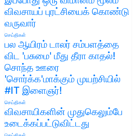
விவசாயப் புரட்சியைக் கொண்டு
வருவார்
செய்திகள்
பல ஆயிரம் டாலர் சம்பளத்தை
விட 'பசுமை' மீது தீரா காதல்!
சொந்த ஊரை
'சொர்க்க'மாக்கும் முயற்சியில்
#IT இளைஞர்!
செய்திகள்
விவசாயிகளின் முதுகெலும்பே
உடைக்கப்பட்டுவிட்டது
செய்திகள்