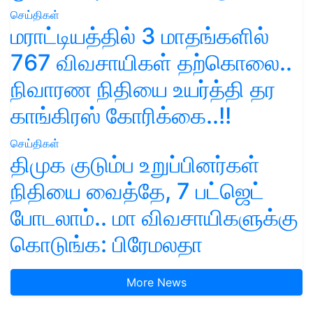
செய்திகள்
மராட்டியத்தில் 3 மாதங்களில்
767 விவசாயிகள் தற்கொலை..
நிவாரண நிதியை உயர்த்தி தர
காங்கிரஸ் கோரிக்கை..!!
செய்திகள்
திமுக குடும்ப உறுப்பினர்கள்
நிதியை வைத்தே, 7 பட்ஜெட்
போடலாம்.. மா விவசாயிகளுக்கு
கொடுங்க: பிரேமலதா
More News