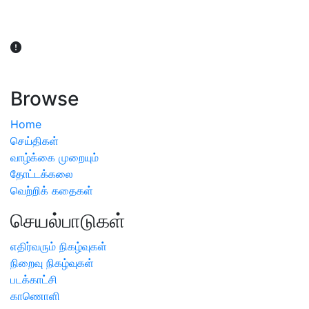
விவசாயிகள் நலன் கருதி சாகுபடி தொடர்பான சந்தேகம்
ஏற்பட்டால் வேளாண் விஞ்ஞானிகளை அணுகலாம்: தமிழக அரசு
அறிவிப்பு
Browse
Home
செய்திகள்
வாழ்க்கை முறையும்
தோட்டக்கலை
வெற்றிக் கதைகள்
செயல்பாடுகள்
எதிர்வரும் நிகழ்வுகள்
நிறைவு நிகழ்வுகள்
படக்காட்சி
காணொளி