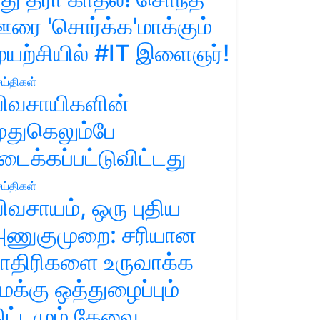
ரை 'சொர்க்க'மாக்கும்
ுயற்சியில் #IT இளைஞர்!
ய்திகள்
ிவசாயிகளின்
ுதுகெலும்பே
டைக்கப்பட்டுவிட்டது
ய்திகள்
ிவசாயம், ஒரு புதிய
ணுகுமுறை: சரியான
ாதிரிகளை உருவாக்க
மக்கு ஒத்துழைப்பும்
ிட்டமும் தேவை.