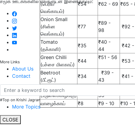
சமூக ஊடகங்களில் எங்களுடன் இணைக்கவும்:
(பெரிய
₹54
₹62 - 69
₹65 -
வெங்காயம்)
Onion Small
₹89 -
(சின்ன
₹77
₹92 -
98
வெங்காயம்)
Tomato
₹40 -
₹35
₹42 -
(தக்காளி)
44
Green Chilli
₹51 - 56
₹44
₹53 -
More Links
(பச்சை மிளகாய்)
About Us
Beetroot
₹39 -
Contact
₹34
₹41 -
(பீட்ரூட்)
43
Potato
₹30 -
₹26
₹31 -
(உருளைக்கிழங்கு)
33
#Top on Krishi Jagran
வாழைக்காய்
₹8
₹9 - 10
₹10 - 
More Topics
CLOSE