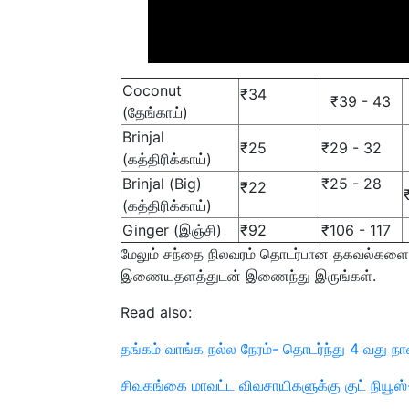
Coconut
₹34
₹39 - 43
(தேங்காய்)
Brinjal
₹25
₹29 - 32
(கத்திரிக்காய்)
Brinjal (Big)
₹25 - 28
₹22
(கத்திரிக்காய்)
Ginger (இஞ்சி)
₹92
₹106 - 117
மேலும் சந்தை நிலவரம் தொடர்பான தகவல்களை உ
இணையதளத்துடன் இணைந்து இருங்கள்.
Read also:
தங்கம் வாங்க நல்ல நேரம்- தொடர்ந்து 4 வது ந
சிவகங்கை மாவட்ட விவசாயிகளுக்கு குட் நியூஸ்- 