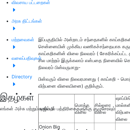
விவசாய பட்டறைகள்
அரசு திட்டங்கள்
மற்றவைகள்
இப்பகுதியில் அன்றாடம் சந்தைகளில் காய்கறிகளி
சென்னையின் முக்கிய வணிகச்சந்தையாக கருதப்
காய்கறிகளின் விலை நிலவரம் ( சேகரிக்கப்பட
வலைப்பதிவுகள்
சில மாற்றம் இருக்கலாம் என்பதை நினைவில் 
நிலவரம் பின்வருமாறு-
Directory
பின்வரும் விலை நிலவரமானது ( காய்கறி - மொத
விற்பனை விலையினை) குறிக்கும்.
இதழ்கள்
ஷாப்பிங
மொத்த
சில்லரை
மால்கள
எங்கள் அச்சு மற்றும் டிஜிட்டல் பத்திரிகைகளுக்கு குழுசேரவும்
காய்கறி
விலை
விலை
விற்ப
விலை
Onion Big