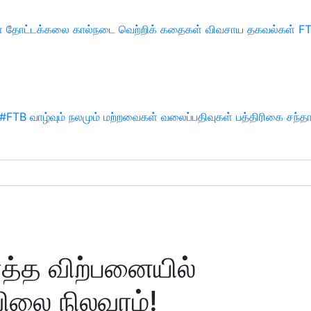
்
தோட்டக்கலை
கால்நடை
வெற்றிக் கதைகள்
விவசாய தகவல்கள்
F
#FTB
வாழ்வும் நலமும்
மற்றவைகள்
வலைப்பதிவுகள்
பத்திரிகை சந்த
ொத்த விற்பனையில்
ிலை நிலவரம்!