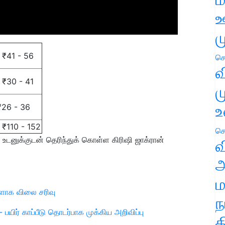
ஊ
ம
₹41 - 56
செ
வ
₹30 - 41
ம
உ
₹26 - 36
₹110 - 152
செ
டனுக்குடன் தெரிந்துக் கொள்ள கிரிஷி ஜாக்ரான்
வ
அ
ம
ாளாக விலை சரிவு
ந
பயிர் காப்பீடு தொடர்பாக முக்கிய அறிவிப்பு
த