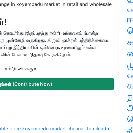
ange in koyembedu market in retail and wholesale
செ
ஈ
்!
ப
 தொடர்ந்து இருப்பதற்கு நன்றி. உங்களைப் போன்ற
க
ை முன்னேறி வருகிறது. கிருஷி ஜாக்ரன் பத்திரிக்கையை
ிராமப்புற இந்தியாவின் ஒவ்வொரு மூலையிலும் உள்ள
வ
களின் மேலான ஆதரவு கோருகிறோம்.
ம
மாற்றியமைக்கும்....
செ
க
்யுங்கள் (Contribute Now)
ந
அ
ச
வ
ble price
koyembedu market
chennai
Tamilnadu