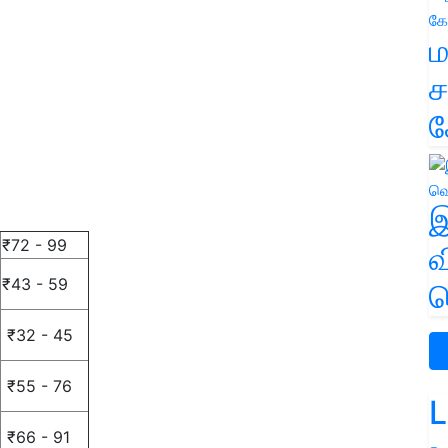
ம
ச
க
இ
₹72 - 99
வ
₹43 - 59
வ
₹32 - 45
₹55 - 76
L
₹66 - 91