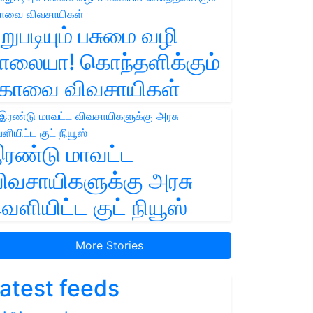
றுபடியும் பசுமை வழி
ாலையா! கொந்தளிக்கும்
ோவை விவசாயிகள்
ரண்டு மாவட்ட
ிவசாயிகளுக்கு அரசு
ெளியிட்ட குட் நியூஸ்
More Stories
atest feeds