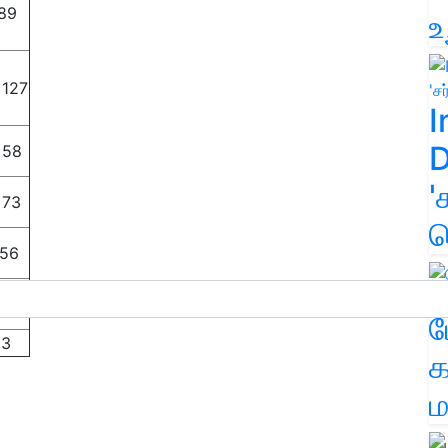
 89
உ
 127
I
D
 58
'
 73
க
 56
 43
ம
13
க
ம