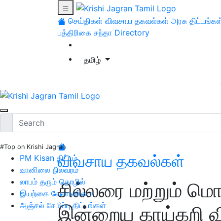
செய்திகள்
விவசாய தகவல்கள்
அரசு திட்டங்கள
பத்திரிகை சந்தா
Directory
தமிழ்
#Top on Krishi Jagran
விவசாய தகவல்கள்
PM Kisan திட்டம்
வானிலை நிலவரம்
லாபம் தரும் தொழில்
சில்லரை மற்றும் ம
இயற்கை வேளாண்மை
அஞ்சல் சேமிப்பு திட்டங்கள்
இன்றைய காய்கறி வ