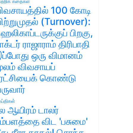
ற்றிக் கதைகள்
ிவசாயத்தில் 100 கோடி
ிற்றுமுதல் (Turnover):
ெலிகாப்டருக்குப் பிறகு,
ாக்டர் ராஜாராம் திரிபாதி
ப்போது ஒரு விமானம்
ூலம் விவசாயப்
ுரட்சியைக் கொண்டு
ருவார்
ய்திகள்
ல ஆயிரம் டாலர்
ம்பளத்தை விட 'பசுமை'
ீது தீரா காதல்! சொந்த