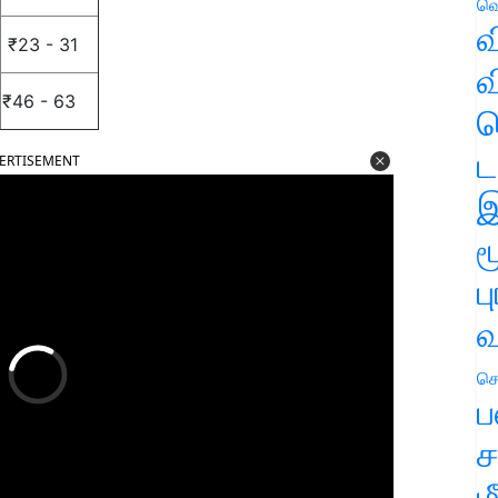
வெ
வ
₹23 - 31
வ
₹46 - 63
ஹ
ட
ERTISEMENT
இ
ம
ப
வ
செ
ப
ச
ம