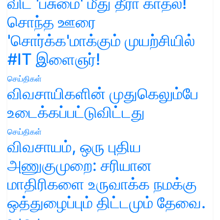
விட 'பசுமை' மீது தீரா காதல்!
சொந்த ஊரை
'சொர்க்க'மாக்கும் முயற்சியில்
#IT இளைஞர்!
செய்திகள்
விவசாயிகளின் முதுகெலும்பே
உடைக்கப்பட்டுவிட்டது
செய்திகள்
விவசாயம், ஒரு புதிய
அணுகுமுறை: சரியான
மாதிரிகளை உருவாக்க நமக்கு
ஒத்துழைப்பும் திட்டமும் தேவை.