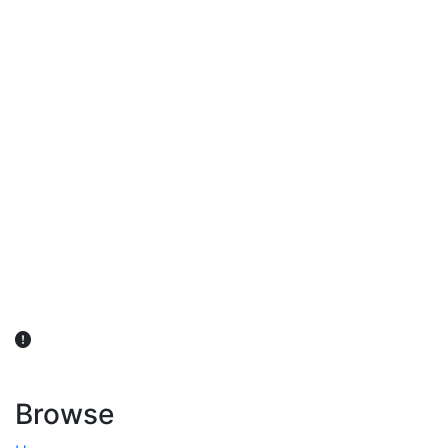
விவசாயிகள் நலன் கருதி சாகுபடி தொடர்பான சந்தேகம்
ஏற்பட்டால் வேளாண் விஞ்ஞானிகளை அணுகலாம்: தமிழக அரசு
அறிவிப்பு
Browse