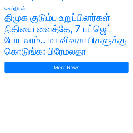
செய்திகள்
திமுக குடும்ப உறுப்பினர்கள்
நிதியை வைத்தே, 7 பட்ஜெட்
போடலாம்.. மா விவசாயிகளுக்கு
கொடுங்க: பிரேமலதா
More News