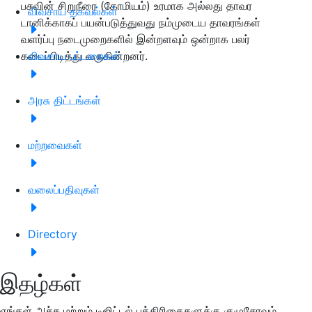
பசுவின் சிறுநீரை (கோமியம்) உரமாக அல்லது தாவர
விவசாய தகவல்கள்
டானிக்காகப் பயன்படுத்துவது நம்முடைய தாவரங்கள்
வளர்ப்பு நடைமுறைகளில் இன்றளவும் ஒன்றாக பலர்
கடைப்பிடித்து வருகின்றனர்.
விவசாய பட்டறைகள்
அரசு திட்டங்கள்
மற்றவைகள்
வலைப்பதிவுகள்
Directory
இதழ்கள்
எங்கள் அச்சு மற்றும் டிஜிட்டல் பத்திரிகைகளுக்கு குழுசேரவும்