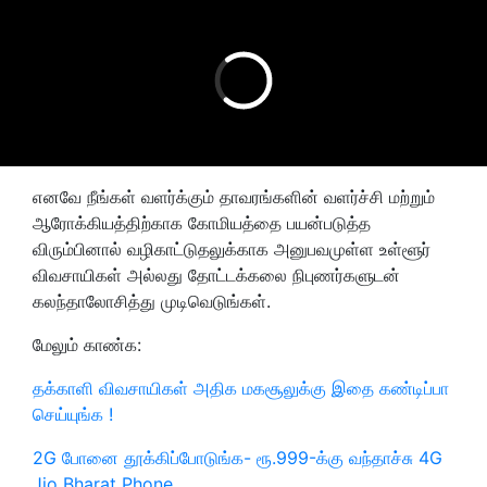
எனவே நீங்கள் வளர்க்கும் தாவரங்களின் வளர்ச்சி மற்றும்
ஆரோக்கியத்திற்காக கோமியத்தை பயன்படுத்த
விரும்பினால் வழிகாட்டுதலுக்காக அனுபவமுள்ள உள்ளூர்
விவசாயிகள் அல்லது தோட்டக்கலை நிபுணர்களுடன்
கலந்தாலோசித்து முடிவெடுங்கள்.
மேலும் காண்க:
தக்காளி விவசாயிகள் அதிக மகசூலுக்கு இதை கண்டிப்பா
செய்யுங்க !
2G போனை தூக்கிப்போடுங்க- ரூ.999-க்கு வந்தாச்சு 4G
Jio Bharat Phone