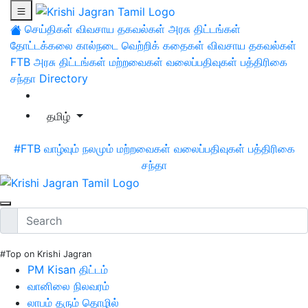
செய்திகள்
விவசாய தகவல்கள்
அரசு திட்டங்கள்
தோட்டக்கலை
கால்நடை
வெற்றிக் கதைகள்
விவசாய தகவல்கள்
FTB
அரசு திட்டங்கள்
மற்றவைகள்
வலைப்பதிவுகள்
பத்திரிகை
சந்தா
Directory
தமிழ்
#FTB
வாழ்வும் நலமும்
மற்றவைகள்
வலைப்பதிவுகள்
பத்திரிகை
சந்தா
#Top on Krishi Jagran
PM Kisan திட்டம்
வானிலை நிலவரம்
லாபம் தரும் தொழில்