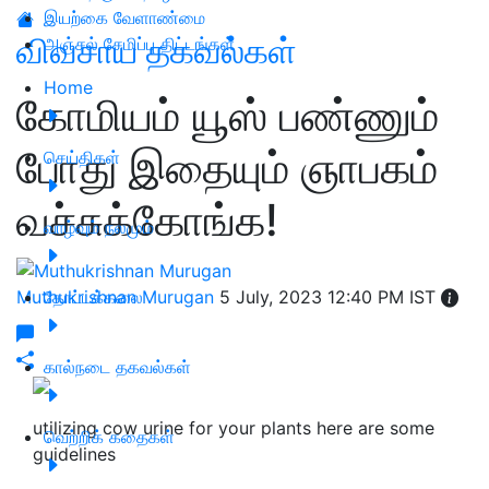
இயற்கை வேளாண்மை
விவசாய தகவல்கள்
அஞ்சல் சேமிப்பு திட்டங்கள்
Home
கோமியம் யூஸ் பண்ணும்
போது இதையும் ஞாபகம்
செய்திகள்
வச்சுக்கோங்க!
வாழ்வும் நலமும்
Muthukrishnan Murugan
தோட்டக்கலை
5 July, 2023 12:40 PM IST
கால்நடை தகவல்கள்
utilizing cow urine for your plants here are some
வெற்றிக் கதைகள்
guidelines