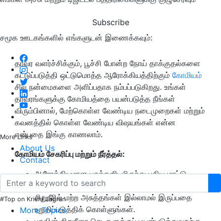
Subscribe
சமூக ஊடகங்களில் எங்களுடன் இணைக்கவும்:
தாவர வளர்ச்சிக்கும், பூச்சி போன்ற நோய் தாக்குதல்களை
கட்டுப்படுத்தி ஒட்டுமொத்த ஆரோக்கியத்திற்கும்
கோமியம்
சில நன்மைகளை அளிப்பதாக நம்பப்படுகிறது. உங்கள்
தாவரங்களுக்கு கோமியத்தை பயன்படுத்த நீங்கள்
விரும்பினால், மேற்கொள்ள வேண்டிய நடைமுறைகள் மற்றும்
கவனத்தில் கொள்ள வேண்டிய விஷயங்கள் என்ன
என்பதை இங்கு காணலாம்.
More Links
About Us
கோமியம் சேகரிப்பு மற்றும் நீர்த்தல்:
Contact
ஆரோக்கியமான பசுக்களிடமிருந்து புதிய மாட்டு
சிறுநீரை சுத்தமான கொள்கலனில் சேகரிக்கவும்.
சிறுநீரில் மற்ற அசுத்தங்கள் இல்லாமல் இருப்பதை
#Top on Krishi Jagran
உறுதிப்படுத்திக் கொள்ளுங்கள்.
More Topics
பசுவின் சிறுநீரை செடிகளுக்குப் பயன்படுத்துவதற்கு