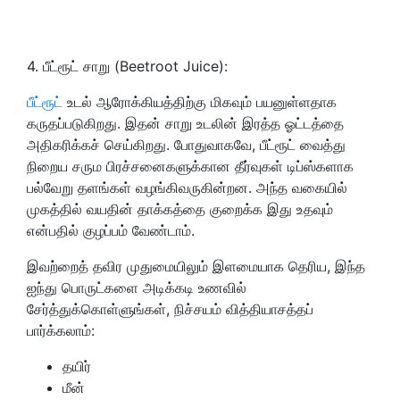
4. பீட்ரூட் சாறு (Beetroot Juice):
பீட்ரூட்
உடல் ஆரோக்கியத்திற்கு மிகவும் பயனுள்ளதாக
கருதப்படுகிறது. இதன் சாறு உடலின் இரத்த ஓட்டத்தை
அதிகரிக்கச் செய்கிறது. போதுவாகவே, பீட்ரூட் வைத்து
நிறைய சரும பிரச்சனைகளுக்கான தீர்வுகள் டிப்ஸ்களாக
பல்வேறு தளங்கள் வழங்கிவருகின்றன. அந்த வகையில்
முகத்தில் வயதின் தாக்கத்தை குறைக்க இது உதவும்
என்பதில் குழப்பம் வேண்டாம்.
இவற்றைத் தவிர முதுமையிலும் இளமையாக தெரிய, இந்த
ஐந்து பொருட்களை அடிக்கடி உணவில்
சேர்த்துக்கொள்ளுங்கள், நிச்சயம் வித்தியாசத்தப்
பார்க்கலாம்:
தயிர்
மீன்