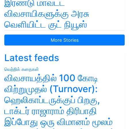
இரண்டு மாவட்ட
விவசாயிகளுக்கு அரசு
வெளியிட்ட குட் நியூஸ்
More Stories
Latest feeds
வெற்றிக் கதைகள்
விவசாயத்தில் 100 கோடி
விற்றுமுதல் (Turnover):
ஹெலிகாப்டருக்குப் பிறகு,
டாக்டர் ராஜாராம் திரிபாதி
இப்போது ஒரு விமானம் மூலம்