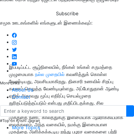
Subscribe
சமூக ஊடகங்களில் எங்களுடன் இணைக்கவும்:
இப்படிப்பட்ட சூழ்நிலையில், நீங்கள் உங்கள் சருமத்தை
முழுமையாக
நல்ல முறையில்
கவனித்துக் கொள்ள
வேண்டியது, அவசியமாகிறது. தினசரி உணவில் சிறப்பு
More Links
கவனம் செலுத்த வேண்டியுள்ளது. அப்போதுதான் ஆண்டி
About Us
ஏஜிங் அதாவது மூப்பு எதிர்ப்பு செயல்முறை
Contact
துரிதப்படுத்தப்படும் என்பது குறிப்பிடதக்கது. சில
இயற்கையான உணவுகளின் மூலம் உடலையும், குறிப்பாக
முகத்தை நீண்ட காலத்துக்கு இளமையாக ஆரோக்கியமாக
#Top on Krishi Jagran
வைக்கலாம். அந்த வகையில், நமக்கு இளமையான
More Topics
முகத்தை அளிக்கக்கூடிய ஐந்து பழரச வகைகளை பற்றி