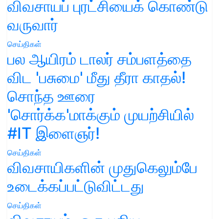
விவசாயப் புரட்சியைக் கொண்டு
வருவார்
செய்திகள்
பல ஆயிரம் டாலர் சம்பளத்தை
விட 'பசுமை' மீது தீரா காதல்!
சொந்த ஊரை
'சொர்க்க'மாக்கும் முயற்சியில்
#IT இளைஞர்!
செய்திகள்
விவசாயிகளின் முதுகெலும்பே
உடைக்கப்பட்டுவிட்டது
செய்திகள்