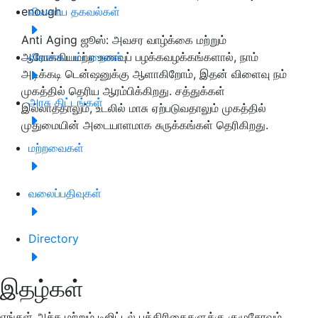
enough
விவசாய தகவல்கள்
Anti Aging ஜூஸ்: அவசர வாழ்க்கை மற்றும்
ஆரோக்கியமற்ற உணவுப் பழக்கவழக்கங்களால், நாம்
விவசாய பட்டறைகள்
அடிக்கடி டென்ஷனுக்கு ஆளாகிறோம், இதன் விளைவு நம்
முகத்தில் தெரிய ஆரம்பிக்கிறது. சத்துக்கள்
அரசு திட்டங்கள்
இல்லாததாலும், உடலில் மாசு ஏற்படுவதாலும் முகத்தில்
முதுமையின் அடையாளமாக சுருக்கங்கள் தெரிகிறது.
மற்றவைகள்
வலைப்பதிவுகள்
Directory
இதழ்கள்
எங்கள் அச்சு மற்றும் டிஜிட்டல் பத்திரிகைகளுக்கு குழுசேரவும்