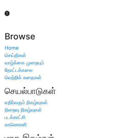
விவசாயிகள் நலன் கருதி சாகுபடி தொடர்பான சந்தேகம்
ஏற்பட்டால் வேளாண் விஞ்ஞானிகளை அணுகலாம்: தமிழக அரசு
அறிவிப்பு
Browse
Home
செய்திகள்
வாழ்க்கை முறையும்
தோட்டக்கலை
வெற்றிக் கதைகள்
செயல்பாடுகள்
எதிர்வரும் நிகழ்வுகள்
நிறைவு நிகழ்வுகள்
படக்காட்சி
காணொளி
மாத இதழ்கள்