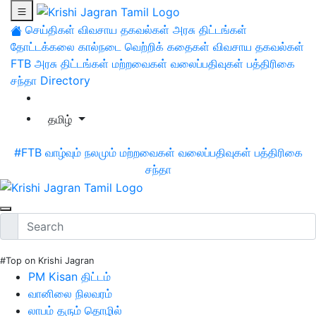
செய்திகள்
விவசாய தகவல்கள்
அரசு திட்டங்கள்
தோட்டக்கலை
கால்நடை
வெற்றிக் கதைகள்
விவசாய தகவல்கள்
FTB
அரசு திட்டங்கள்
மற்றவைகள்
வலைப்பதிவுகள்
பத்திரிகை
சந்தா
Directory
தமிழ்
#FTB
வாழ்வும் நலமும்
மற்றவைகள்
வலைப்பதிவுகள்
பத்திரிகை
சந்தா
#Top on Krishi Jagran
PM Kisan திட்டம்
வானிலை நிலவரம்
லாபம் தரும் தொழில்