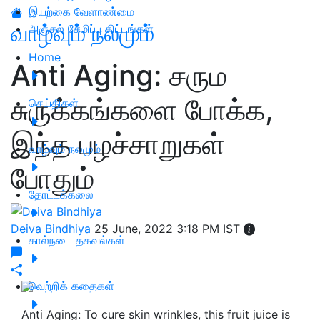
இயற்கை வேளாண்மை
வாழ்வும் நலமும்
அஞ்சல் சேமிப்பு திட்டங்கள்
Home
Anti Aging: சரும
சுருக்கங்களை போக்க,
செய்திகள்
இந்த பழச்சாறுகள்
வாழ்வும் நலமும்
போதும்
தோட்டக்கலை
Deiva Bindhiya
25 June, 2022 3:18 PM IST
கால்நடை தகவல்கள்
வெற்றிக் கதைகள்
Anti Aging: To cure skin wrinkles, this fruit juice is