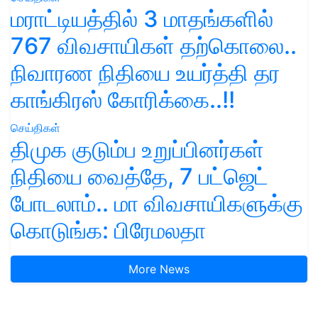
மராட்டியத்தில் 3 மாதங்களில்
767 விவசாயிகள் தற்கொலை..
நிவாரண நிதியை உயர்த்தி தர
காங்கிரஸ் கோரிக்கை..!!
செய்திகள்
திமுக குடும்ப உறுப்பினர்கள்
நிதியை வைத்தே, 7 பட்ஜெட்
போடலாம்.. மா விவசாயிகளுக்கு
கொடுங்க: பிரேமலதா
More News