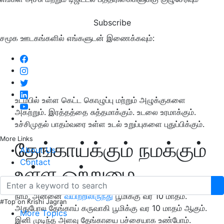
Subscribe
சமூக ஊடகங்களில் எங்களுடன் இணைக்கவும்:
உடம்பில் உள்ள கெட்ட கொழுப்பு மற்றும் அழுக்குகளை
அகற்றும். இரத்தத்தை சுத்தமாக்கும். உடலை உரமாக்கும்.
உச்சிமுதல் பாதம்வரை உள்ள உடல் உறுப்புகளை புதுப்பிக்கும்.
More Links
தேங்காய்க்கும் நமக்கும்
About Us
Contact
உள்ள ஒற்றுமை
நாம், அன்னை
வயிற்றிலிருந்து
பூமிக்கு வர 10 மாதம்.
#Top on Krishi Jagran
அதுபோல தேங்காய் கருவாகி பூமிக்கு வர 10 மாதம் ஆகும்.
More Topics
இனி முடிந்த அளவு தேங்காயை பச்சையாக உண்போம்.