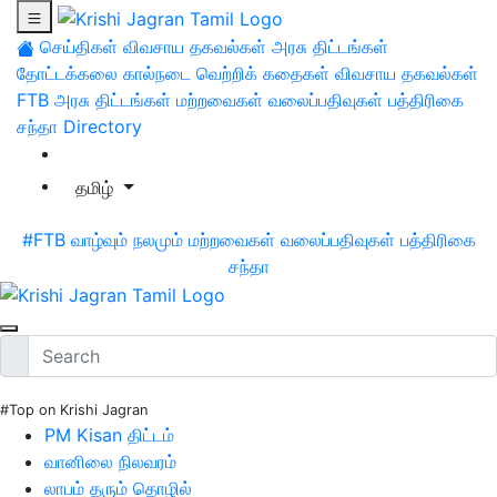
செய்திகள்
விவசாய தகவல்கள்
அரசு திட்டங்கள்
தோட்டக்கலை
கால்நடை
வெற்றிக் கதைகள்
விவசாய தகவல்கள்
FTB
அரசு திட்டங்கள்
மற்றவைகள்
வலைப்பதிவுகள்
பத்திரிகை
சந்தா
Directory
தமிழ்
#FTB
வாழ்வும் நலமும்
மற்றவைகள்
வலைப்பதிவுகள்
பத்திரிகை
சந்தா
#Top on Krishi Jagran
PM Kisan திட்டம்
வானிலை நிலவரம்
லாபம் தரும் தொழில்