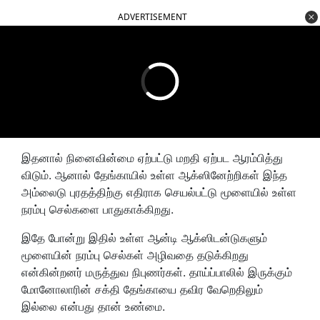
ADVERTISEMENT
இதனால் நினைவின்மை ஏற்பட்டு மறதி ஏற்பட ஆரம்பித்து
விடும். ஆனால் தேங்காயில் உள்ள ஆக்ஸினேற்றிகள் இந்த
அம்லைடு புரதத்திற்கு எதிராக செயல்பட்டு மூளையில் உள்ள
நரம்பு செல்களை பாதுகாக்கிறது.
இதே போன்று இதில் உள்ள ஆன்டி ஆக்ஸிடன்டுகளும்
மூளையின் நரம்பு செல்கள் அழிவதை தடுக்கிறது
என்கின்றனர் மருத்துவ நிபுணர்கள். தாய்ப்பாலில் இருக்கும்
மோனோலாரின் சக்தி தேங்காயை தவிர வேறெதிலும்
இல்லை என்பது தான் உண்மை.