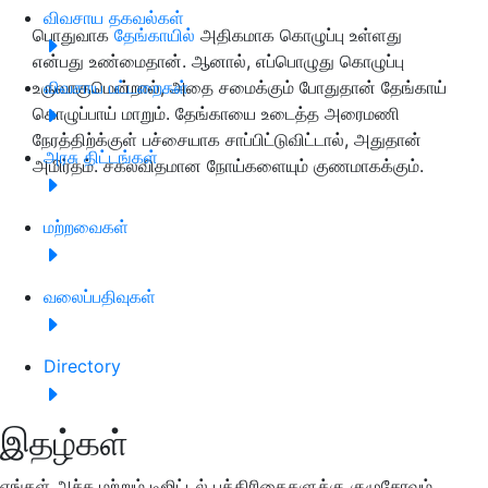
விவசாய தகவல்கள்
பொதுவாக
தேங்காயில்
அதிகமாக கொழுப்பு உள்ளது
என்பது உண்மைதான். ஆனால், எப்பொழுது கொழுப்பு
உருவாகுமென்றால், அதை சமைக்கும் போதுதான் தேங்காய்
விவசாய பட்டறைகள்
கொழுப்பாய் மாறும். தேங்காயை உடைத்த அரைமணி
நேரத்திற்க்குள் பச்சையாக சாப்பிட்டுவிட்டால், அதுதான்
அரசு திட்டங்கள்
அமிர்தம். சகலவிதமான நோய்களையும் குணமாகக்கும்.
மற்றவைகள்
வலைப்பதிவுகள்
Directory
இதழ்கள்
எங்கள் அச்சு மற்றும் டிஜிட்டல் பத்திரிகைகளுக்கு குழுசேரவும்