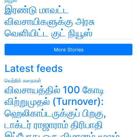
இரண்டு மாவட்ட
விவசாயிகளுக்கு அரசு
வெளியிட்ட குட் நியூஸ்
More Stories
Latest feeds
வெற்றிக் கதைகள்
விவசாயத்தில் 100 கோடி
விற்றுமுதல் (Turnover):
ஹெலிகாப்டருக்குப் பிறகு,
டாக்டர் ராஜாராம் திரிபாதி
இப்போது ஒரு விமானம் மூலம்