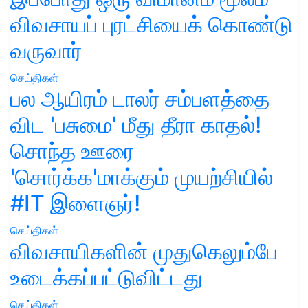
விவசாயப் புரட்சியைக் கொண்டு
வருவார்
செய்திகள்
பல ஆயிரம் டாலர் சம்பளத்தை
விட 'பசுமை' மீது தீரா காதல்!
சொந்த ஊரை
'சொர்க்க'மாக்கும் முயற்சியில்
#IT இளைஞர்!
செய்திகள்
விவசாயிகளின் முதுகெலும்பே
உடைக்கப்பட்டுவிட்டது
செய்திகள்