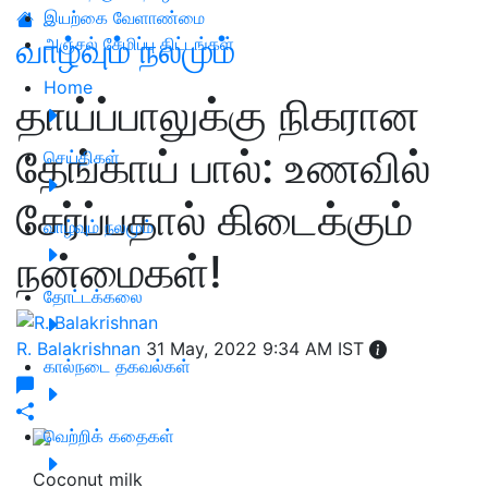
இயற்கை வேளாண்மை
வாழ்வும் நலமும்
அஞ்சல் சேமிப்பு திட்டங்கள்
Home
தாய்ப்பாலுக்கு நிகரான
தேங்காய் பால்: உணவில்
செய்திகள்
சேர்ப்பதால் கிடைக்கும்
வாழ்வும் நலமும்
நன்மைகள்!
தோட்டக்கலை
R. Balakrishnan
31 May, 2022 9:34 AM IST
கால்நடை தகவல்கள்
வெற்றிக் கதைகள்
Coconut milk