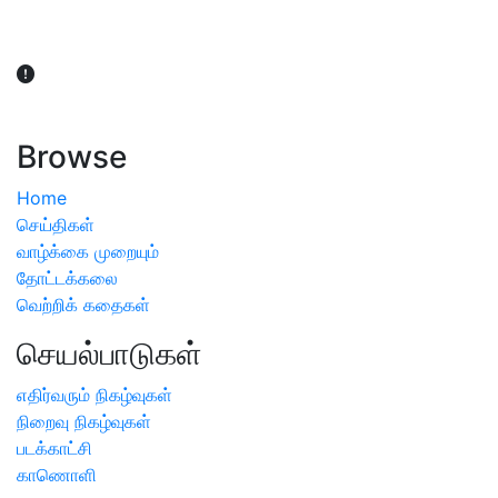
விவசாயிகள் நலன் கருதி சாகுபடி தொடர்பான சந்தேகம்
ஏற்பட்டால் வேளாண் விஞ்ஞானிகளை அணுகலாம்: தமிழக அரசு
அறிவிப்பு
Browse
Home
செய்திகள்
வாழ்க்கை முறையும்
தோட்டக்கலை
வெற்றிக் கதைகள்
செயல்பாடுகள்
எதிர்வரும் நிகழ்வுகள்
நிறைவு நிகழ்வுகள்
படக்காட்சி
காணொளி