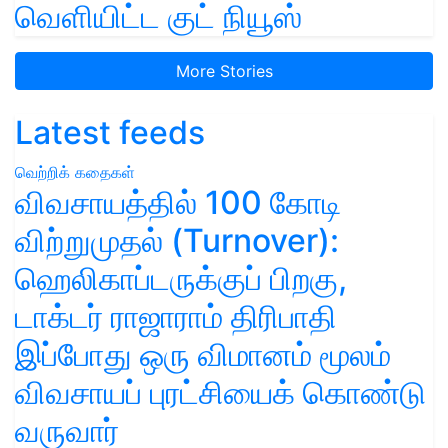
வெளியிட்ட குட் நியூஸ்
More Stories
Latest feeds
வெற்றிக் கதைகள்
விவசாயத்தில் 100 கோடி
விற்றுமுதல் (Turnover):
ஹெலிகாப்டருக்குப் பிறகு,
டாக்டர் ராஜாராம் திரிபாதி
இப்போது ஒரு விமானம் மூலம்
விவசாயப் புரட்சியைக் கொண்டு
வருவார்