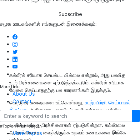
Subscribe
சமூக ஊடகங்களில் எங்களுடன் இணைக்கவும்:
கல்லீரல் சரியாக செயல்பட வில்லை என்றால், அது பலவித
உடற் பிரச்சனைகளை ஏற்படுத்தக்கூடும். கல்லீரல் சரியாக
More Links
வேலை செய்யாததற்கு பல காரணங்கள் இருக்கும்.
About Us
Contact
பொறித்த உணவுகளை உட்கொள்வது,
உடற்பயிற்சி செய்யாமல்
இருப்பது
, அதிகமாக புகைபிடிப்பது போன்றவை முக்கிய
காரணிகளாக உள்ளன. கல்லீரல் செயலிழப்பு காரணமாக,
உடலில் பலவேறு பிரச்சினைகள் ஏற்படுகின்றன. கல்லீரலை
#Top on Krishi Jagran
ஆரோக்கியமாக வைத்திருக்க உதவும் உணவுகளை இங்கே
More Topics
பார்க்கலாம்.