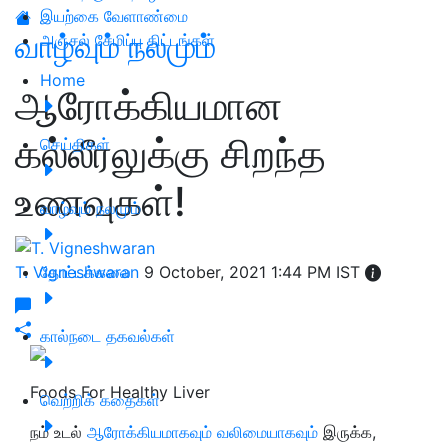
இயற்கை வேளாண்மை
வாழ்வும் நலமும்
அஞ்சல் சேமிப்பு திட்டங்கள்
Home
ஆரோக்கியமான
கல்லீரலுக்கு சிறந்த
செய்திகள்
உணவுகள்!
வாழ்வும் நலமும்
T. Vigneshwaran
தோட்டக்கலை
9 October, 2021 1:44 PM IST
கால்நடை தகவல்கள்
Foods For Healthy Liver
வெற்றிக் கதைகள்
நம் உடல்
ஆரோக்கியமாகவும் வலிமையாகவும்
இருக்க,