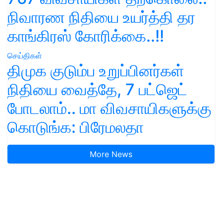
நிவாரண நிதியை உயர்த்தி தர
காங்கிரஸ் கோரிக்கை..!!
செய்திகள்
திமுக குடும்ப உறுப்பினர்கள்
நிதியை வைத்தே, 7 பட்ஜெட்
போடலாம்.. மா விவசாயிகளுக்கு
கொடுங்க: பிரேமலதா
More News