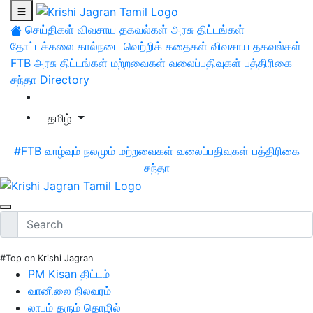
செய்திகள்
விவசாய தகவல்கள்
அரசு திட்டங்கள்
தோட்டக்கலை
கால்நடை
வெற்றிக் கதைகள்
விவசாய தகவல்கள்
FTB
அரசு திட்டங்கள்
மற்றவைகள்
வலைப்பதிவுகள்
பத்திரிகை
சந்தா
Directory
தமிழ்
#FTB
வாழ்வும் நலமும்
மற்றவைகள்
வலைப்பதிவுகள்
பத்திரிகை
சந்தா
#Top on Krishi Jagran
PM Kisan திட்டம்
வானிலை நிலவரம்
லாபம் தரும் தொழில்