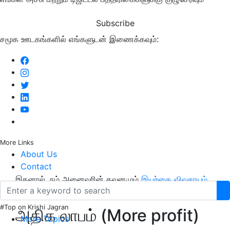
Subscribe
சமூக ஊடகங்களில் எங்களுடன் இணைக்கவும்:
More Links
About Us
Contact
இதனால், நம் அனைவரின் கவனமும்
இயற்கை விவசாயம்
பக்கம் திரும்பி உள்ளது
.
#Top on Krishi Jagran
அதிக லாபம் (More profit)
More Topics