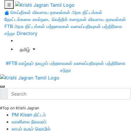
செய்திகள்
விவசாய தகவல்கள்
அரசு திட்டங்கள்
தோட்டக்கலை
கால்நடை
வெற்றிக் கதைகள்
விவசாய தகவல்கள்
FTB
அரசு திட்டங்கள்
மற்றவைகள்
வலைப்பதிவுகள்
பத்திரிகை
சந்தா
Directory
தமிழ்
#FTB
வாழ்வும் நலமும்
மற்றவைகள்
வலைப்பதிவுகள்
பத்திரிகை
சந்தா
#Top on Krishi Jagran
PM Kisan திட்டம்
வானிலை நிலவரம்
லாபம் தரும் தொழில்