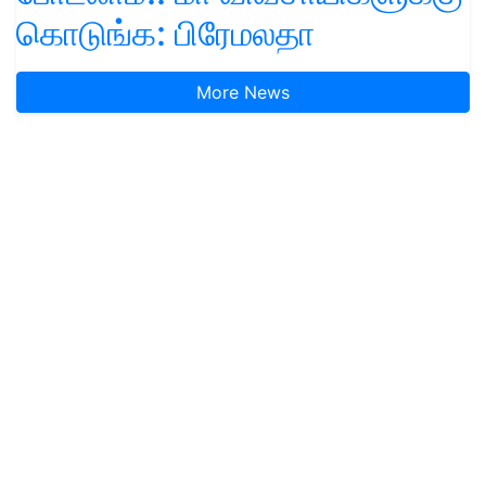
கொடுங்க: பிரேமலதா
More News