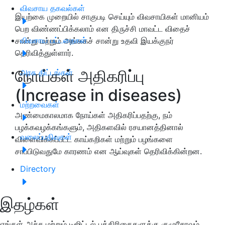
விவசாய தகவல்கள்
இயற்கை முறையில் சாகுபடி செய்யும் விவசாயிகள் மானியம்
பெற விண்ணப்பிக்கலாம் என திருச்சி மாவட்ட விதைச்
விவசாய பட்டறைகள்
சான்று மற்றும் அங்ககச் சான்று உதவி இயக்குநர்
தெரிவித்துள்ளார்.
நோய்கள் அதிகரிப்பு
அரசு திட்டங்கள்
(Increase in diseases)
மற்றவைகள்
அண்மைகாலமாக நோய்கள் அதிகரிப்பதற்கு, நம்
பழக்கவழக்கங்களும், அதிகளவில் ரசயானத்தினால்
வலைப்பதிவுகள்
விளைவிக்கப்பட்ட காய்கறிகள் மற்றும் பழங்களை
சாப்பிடுவதுமே காரணம் என ஆய்வுகள் தெரிவிக்கின்றன.
Directory
இதழ்கள்
எங்கள் அச்சு மற்றும் டிஜிட்டல் பத்திரிகைகளுக்கு குழுசேரவும்