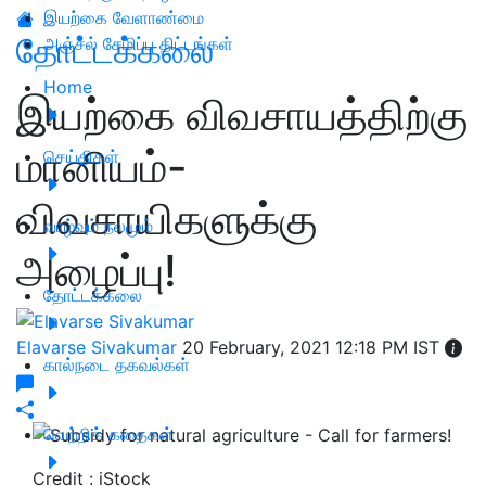
இயற்கை வேளாண்மை
தோட்டக்கலை
அஞ்சல் சேமிப்பு திட்டங்கள்
Home
இயற்கை விவசாயத்திற்கு
மானியம்-
செய்திகள்
விவசாயிகளுக்கு
வாழ்வும் நலமும்
அழைப்பு!
தோட்டக்கலை
Elavarse Sivakumar
20 February, 2021 12:18 PM IST
கால்நடை தகவல்கள்
வெற்றிக் கதைகள்
Credit : iStock