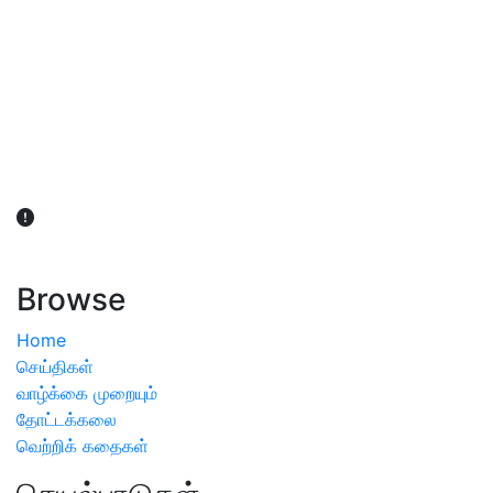
விவசாயிகள் நலன் கருதி சாகுபடி தொடர்பான சந்தேகம்
ஏற்பட்டால் வேளாண் விஞ்ஞானிகளை அணுகலாம்: தமிழக அரசு
அறிவிப்பு
Browse
Home
செய்திகள்
வாழ்க்கை முறையும்
தோட்டக்கலை
வெற்றிக் கதைகள்