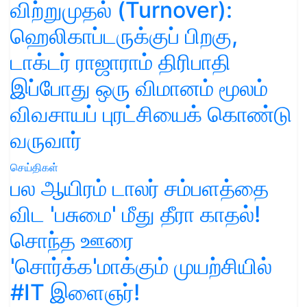
விற்றுமுதல் (Turnover):
ஹெலிகாப்டருக்குப் பிறகு,
டாக்டர் ராஜாராம் திரிபாதி
இப்போது ஒரு விமானம் மூலம்
விவசாயப் புரட்சியைக் கொண்டு
வருவார்
செய்திகள்
பல ஆயிரம் டாலர் சம்பளத்தை
விட 'பசுமை' மீது தீரா காதல்!
சொந்த ஊரை
'சொர்க்க'மாக்கும் முயற்சியில்
#IT இளைஞர்!