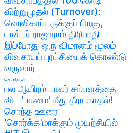
விவசாயத்தில் 100 கோடி
விற்றுமுதல் (Turnover):
ஹெலிகாப்டருக்குப் பிறகு,
டாக்டர் ராஜாராம் திரிபாதி
இப்போது ஒரு விமானம் மூலம்
விவசாயப் புரட்சியைக் கொண்டு
வருவார்
செய்திகள்
பல ஆயிரம் டாலர் சம்பளத்தை
விட 'பசுமை' மீது தீரா காதல்!
சொந்த ஊரை
'சொர்க்க'மாக்கும் முயற்சியில்