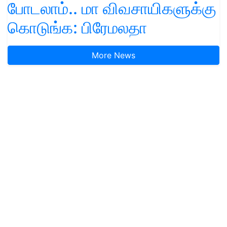
போடலாம்.. மா விவசாயிகளுக்கு
கொடுங்க: பிரேமலதா
More News