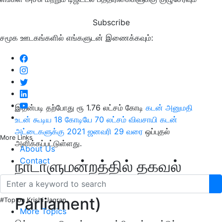
Subscribe
சமூக ஊடகங்களில் எங்களுடன் இணைக்கவும்:
இதன்படி தற்போது ரூ 1.76 லட்சம் கோடி
கடன் அனுமதி
உடன் கூடிய 18 கோடியே 70 லட்சம் விவசாயி கடன்
அட்டைகளுக்கு 2021 ஜனவரி 29 வரை
ஒப்புதல்
More Links
அளிக்கப்பட்டுள்ளது.
About Us
Contact
நாடாளுமன்றத்தில் தகவல்
(Information in
Parliament)
#Top on Krishi Jagran
More Topics