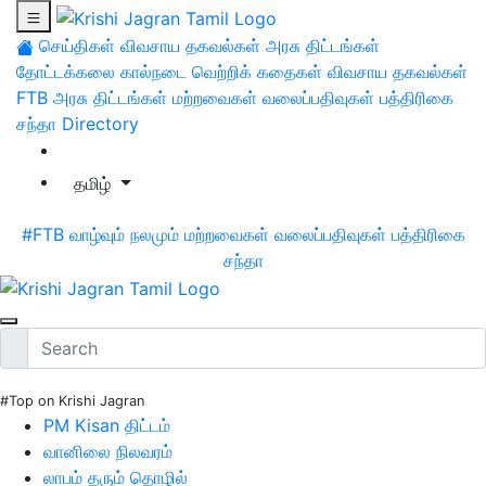
செய்திகள்
விவசாய தகவல்கள்
அரசு திட்டங்கள்
தோட்டக்கலை
கால்நடை
வெற்றிக் கதைகள்
விவசாய தகவல்கள்
FTB
அரசு திட்டங்கள்
மற்றவைகள்
வலைப்பதிவுகள்
பத்திரிகை
சந்தா
Directory
தமிழ்
#FTB
வாழ்வும் நலமும்
மற்றவைகள்
வலைப்பதிவுகள்
பத்திரிகை
சந்தா
#Top on Krishi Jagran
PM Kisan திட்டம்
வானிலை நிலவரம்
லாபம் தரும் தொழில்