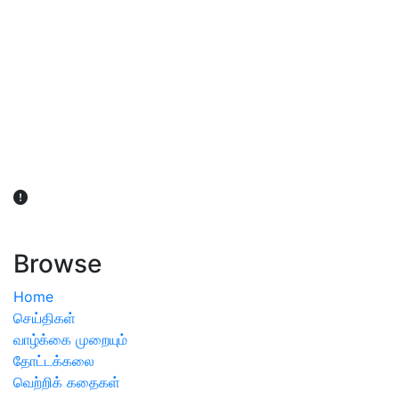
விவசாயிகள் நலன் கருதி சாகுபடி தொடர்பான சந்தேகம்
ஏற்பட்டால் வேளாண் விஞ்ஞானிகளை அணுகலாம்: தமிழக அரசு
அறிவிப்பு
Browse
Home
செய்திகள்
வாழ்க்கை முறையும்
தோட்டக்கலை
வெற்றிக் கதைகள்