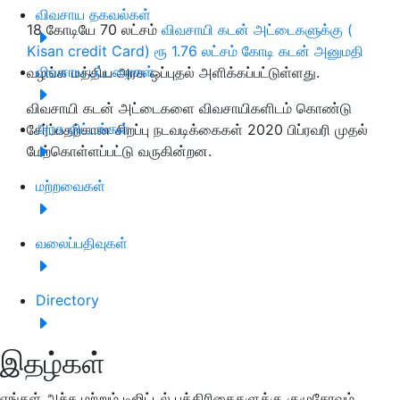
விவசாய தகவல்கள்
18 கோடியே 70 லட்சம்
விவசாயி கடன் அட்டைகளுக்கு (
Kisan credit Card) ரூ 1.76 லட்சம் கோடி கடன் அனுமதி
விவசாய பட்டறைகள்
வழங்க மத்திய அரசு ஒப்புதல் அளிக்கப்பட்டுள்ளது.
விவசாயி கடன் அட்டைகளை விவசாயிகளிடம் கொண்டு
அரசு திட்டங்கள்
சேர்ப்பதற்கான சிறப்பு நடவடிக்கைகள் 2020 பிப்ரவரி முதல்
மேற்கொள்ளப்பட்டு வருகின்றன.
மற்றவைகள்
வலைப்பதிவுகள்
Directory
இதழ்கள்
எங்கள் அச்சு மற்றும் டிஜிட்டல் பத்திரிகைகளுக்கு குழுசேரவும்