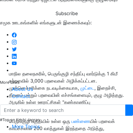
Subscribe
சமூக ஊடகங்களில் எங்களுடன் இணைக்கவும்:
மாநில தலைநகரில், பெருங்குழி சந்திப்பு வார்டுக்கு 1 கிமீ
சுற்றளவில் 3,000 பறவைகள் அழிக்கப்பட்டன.
More Links
முன்னெச்சரிக்கை நடவடிக்கையாக,
முட்டை
, இறைச்சி,
About Us
தீவனம் மற்றும் பறவையின் எச்சங்களையும், குழு அழித்தது.
Contact
அருகில் உள்ள ஊராட்சிகள் "கண்காணிப்பு
மண்டலங்களாக" அறிவிக்கப்பட்டுள்ளன.
#Top on Krishi Jagran
பெருங்குழி பகுதியில் உள்ள ஒரு
பண்ணை
யில் பறவைக்
More Topics
காய்ச்சலால் 200 வாத்துகள் இறந்ததை அடுத்து,