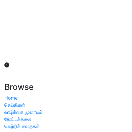
விவசாயிகள் நலன் கருதி சாகுபடி தொடர்பான சந்தேகம்
ஏற்பட்டால் வேளாண் விஞ்ஞானிகளை அணுகலாம்: தமிழக அரசு
அறிவிப்பு
Browse
Home
செய்திகள்
வாழ்க்கை முறையும்
தோட்டக்கலை
வெற்றிக் கதைகள்