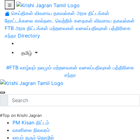
செய்திகள்
விவசாய தகவல்கள்
அரசு திட்டங்கள்
தோட்டக்கலை
கால்நடை
வெற்றிக் கதைகள்
விவசாய தகவல்கள்
FTB
அரசு திட்டங்கள்
மற்றவைகள்
வலைப்பதிவுகள்
பத்திரிகை
சந்தா
Directory
தமிழ்
#FTB
வாழ்வும் நலமும்
மற்றவைகள்
வலைப்பதிவுகள்
பத்திரிகை
சந்தா
#Top on Krishi Jagran
PM Kisan திட்டம்
வானிலை நிலவரம்
லாபம் தரும் தொழில்