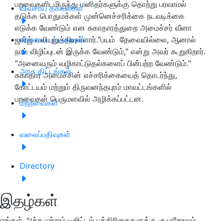
பறவைகளிடமிருந்து மனிதர்களுக்கு தொற்று பரவாமல்
விவசாய தகவல்கள்
தடுக்க பொதுமக்கள் முன்னெச்சரிக்கை நடவடிக்கை
எடுக்க வேண்டும் என சுகாதாரத்துறை அமைச்சர் வீனா
ஜார்ஜ் வலியுறுத்தியுள்ளார்."பயம் தேவையில்லை, ஆனால்
விவசாய பட்டறைகள்
நாம் விழிப்புடன் இருக்க வேண்டும்," என்று அவர் கூறுகிறார்.
"அனைவரும் வழிகாட்டுதல்களைப் பின்பற்ற வேண்டும்."
அரசு திட்டங்கள்
சுகாதார அமைச்சின் எச்சரிக்கையைத் தொடர்ந்து,
கோட்டயம் மற்றும் திருவனந்தபுரம் மாவட்டங்களில்
பறவைகள் பெருமளவில் அழிக்கப்பட்டன.
மற்றவைகள்
வலைப்பதிவுகள்
Directory
இதழ்கள்
எங்கள் அச்சு மற்றும் டிஜிட்டல் பத்திரிகைகளுக்கு குழுசேரவும்