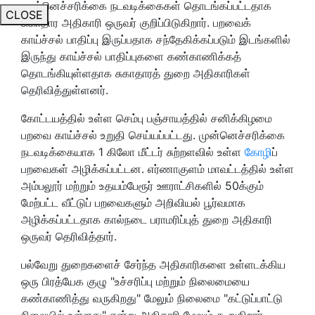
முன்னெச்சரிக்கை நடவடிக்கைகள் தொடங்கப்பட்டதாக
CLOSE
சுகாதார அதிகாரி ஒருவர் குறிப்பிடுகிறார். பறவைக்
காய்ச்சல் பாதிப்பு இருப்பதாக சந்தேகிக்கப்படும் இடங்களில்
இருந்து காய்ச்சல் பாதிப்புகளை கண்காணிக்கத்
தொடங்கியுள்ளதாக சுகாதாரத் துறை அதிகாரிகள்
தெரிவித்துள்ளனர்.
கோட்டயத்தில் உள்ள செம்பு பஞ்சாயத்தில் சனிக்கிழமை
பறவை காய்ச்சல் உறுதி செய்யப்பட்டது. முன்னெச்சரிக்கை
நடவடிக்கையாக 1 கிலோ மீட்டர் சுற்றளவில் உள்ள
கோழி
ப்
பறவைகள் அழிக்கப்பட்டன. எர்ணாகுளம் மாவட்டத்தில் உள்ள
அம்பலூர் மற்றும் உதயம்பேரூர் ஊராட்சிகளில் 50க்கும்
மேற்பட்ட வீட்டுப் பறவைகளும் அறிவியல் பூர்வமாக
அழிக்கப்பட்டதாக கால்நடை பராமரிப்புத் துறை அதிகாரி
ஒருவர் தெரிவித்தார்.
பல்வேறு துறைகளைச் சேர்ந்த அதிகாரிகளை உள்ளடக்கிய
ஒரு பிரத்யேக குழு "உச்சரிப்பு மற்றும் நிலைமையை
கண்காணித்து வருகிறது" மேலும் நிலைமை "கட்டுப்பாட்டு
நிலையில் உள்ளது" என்று அதிகாரி மேலும் கூறுகிறார்.