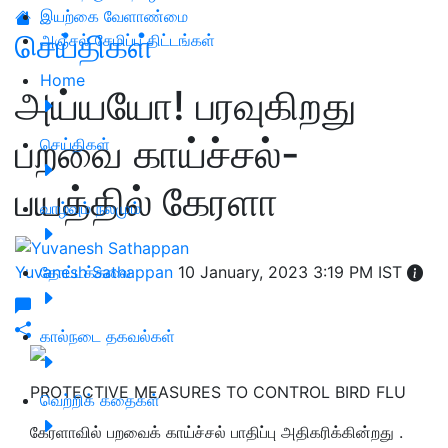
இயற்கை வேளாண்மை
செய்திகள்
அஞ்சல் சேமிப்பு திட்டங்கள்
Home
அய்யயோ! பரவுகிறது
பறவை காய்ச்சல்-
செய்திகள்
பயத்தில் கேரளா
வாழ்வும் நலமும்
Yuvanesh Sathappan
தோட்டக்கலை
10 January, 2023 3:19 PM IST
கால்நடை தகவல்கள்
PROTECTIVE MEASURES TO CONTROL BIRD FLU
வெற்றிக் கதைகள்
கேரளாவில் பறவைக் காய்ச்சல் பாதிப்பு அதிகரிக்கின்றது .