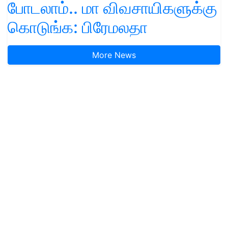
போடலாம்.. மா விவசாயிகளுக்கு
கொடுங்க: பிரேமலதா
More News