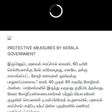
PROTECTIVE MEASURES BY KERALA
GOVERNMENT
இருப்பினும், பறவைக் காய்ச்சல் வைரஸ், 60 டிகிரி
செல்சியஸுக்கு மேல் உயிர்வாழாது, எனவே, நன்கு
சமைக்கப்பட்ட கோழி உணவுகள் நுகர்வுக்கு
பாதுகாப்பானவை." சுமார் 40 முதல் 60 சதவீத கோழிகள்
அண்டை மாநிலங்களில் இருந்து வருவது குறிப்பிடத்தக்கது.
கேரள கோழிப்பண்ணையாளர்கள் மற்றும் வியாபாரிகள்
குழுவின் செயலாளர் டி.எஸ்.பிரமோத் கூறுகையில், பறவைக்
காய்ச்சல் பாதிப்பு ஏற்பட்டுள்ள பகுதிகளில் வணிகம்
பாதிக்கப்பட்டுள்ளது.