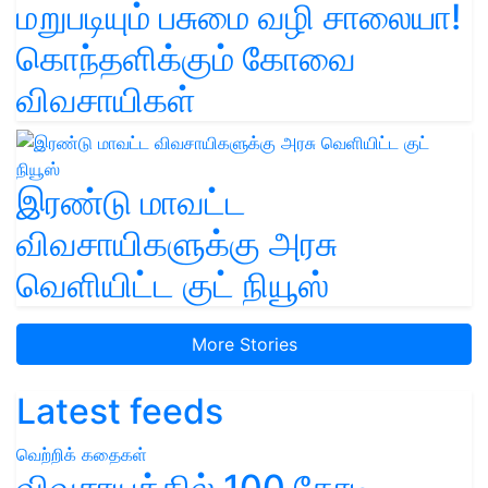
மறுபடியும் பசுமை வழி சாலையா!
கொந்தளிக்கும் கோவை
விவசாயிகள்
இரண்டு மாவட்ட
விவசாயிகளுக்கு அரசு
வெளியிட்ட குட் நியூஸ்
More Stories
Latest feeds
வெற்றிக் கதைகள்
விவசாயத்தில் 100 கோடி