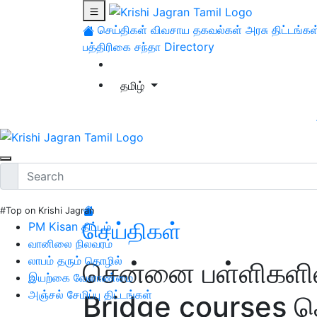
செய்திகள்
விவசாய தகவல்கள்
அரசு திட்டங்கள
பத்திரிகை சந்தா
Directory
தமிழ்
#Top on Krishi Jagran
செய்திகள்
PM Kisan திட்டம்
வானிலை நிலவரம்
லாபம் தரும் தொழில்
சென்னை பள்ளிகளில்
இயற்கை வேளாண்மை
அஞ்சல் சேமிப்பு திட்டங்கள்
Bridge courses த