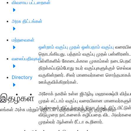
விவசாய பட்டறைகள்
அரசு திட்டங்கள்
மற்றவைகள்
ஒன்றாம் வகுப்பு முதல் ஒன்பதாம் வகுப்பு
வரையி
தொடங்கியது. பத்தாம் வகுப்பு முதல் பன்னிரண்ட
வலைப்பதிவுகள்
பள்ளிகளில் கோடைக்கால முகாம்கள் நடைபெறவில்
திறக்கப்படும்போது உயர் வகுப்புகளுக்குச் செ
வருகின்றனர். சிலர் மாணவர்களை சொந்தமாகக் 
Directory
ஊக்குவிக்கிறார்கள்.
அசோக் நகரில் உள்ள ஜிஆர்டி மஹாலக்ஷ்மி வித்யா
இதழ்கள்
முதல் எட்டாம் வகுப்பு வரையிலான மாணவர்க
ஆன்லைன் திட்டத்தைத் தொடங்கத் திட்டமிட்டு
எங்கள் அச்சு மற்றும் டிஜிட்டல் பத்திரிகைகளுக்கு குழுசேரவும்
விடுமுறை நாட்களைக் கழிப்பதை விட அவர்களை ஈ
முதல்வர் ஆக்னஸ் ரீட்டா கூறினார்.