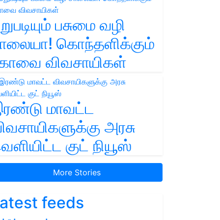
றுபடியும் பசுமை வழி
ாலையா! கொந்தளிக்கும்
ோவை விவசாயிகள்
ரண்டு மாவட்ட
ிவசாயிகளுக்கு அரசு
ெளியிட்ட குட் நியூஸ்
More Stories
atest feeds