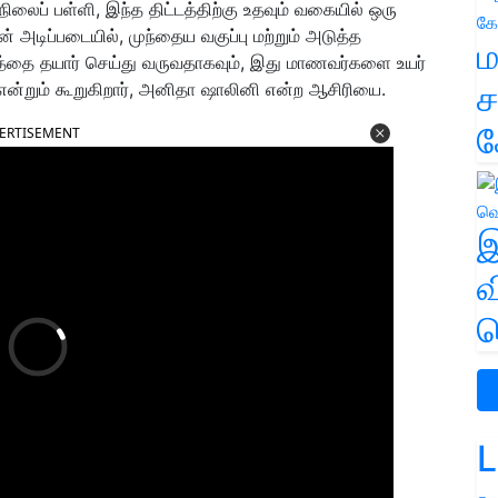
ிலைப் பள்ளி, இந்த திட்டத்திற்கு உதவும் வகையில் ஒரு
ன் அடிப்படையில், முந்தைய வகுப்பு மற்றும் அடுத்த
ம
டத்தை தயார் செய்து வருவதாகவும், இது மாணவர்களை உயர்
ச
ன்றும் கூறுகிறார், அனிதா ஷாலினி என்ற ஆசிரியை.
க
ERTISEMENT
இ
வ
வ
L