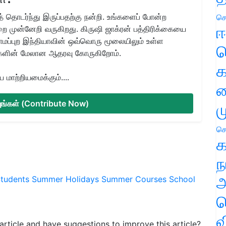
 தொடர்ந்து இருப்பதற்கு நன்றி. உங்களைப் போன்ற
செ
ஈ
ை முன்னேறி வருகிறது. கிருஷி ஜாக்ரன் பத்திரிக்கையை
ிராமப்புற இந்தியாவின் ஒவ்வொரு மூலையிலும் உள்ள
ப
களின் மேலான ஆதரவு கோருகிறோம்.
க
மாற்றியமைக்கும்....
வ
்யுங்கள் (Contribute Now)
ம
செ
க
ந
அ
tudents
Summer Holidays
Summer Courses
School
ச
வ
s article and have suggestions to improve this article?