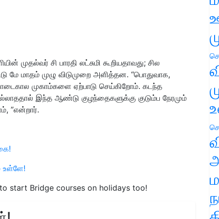
ஊ
ம
செ
ியின் முதல்வர் சி பாரதி லட்சுமி கூறியதாவது; சில
வ
துவிட்டு மே மாதம் முழு விடுமுறை அளித்தன. “பொதுவாக,
ம
ோடைகால முகாம்களை ஏற்பாடு செய்கிறோம். கடந்த
லாததால் இந்த ஆண்டு குழந்தைகளுக்கு குடும்ப நேரமும்
உ
, ”என்றார்.
செ
வ
்கை!
அ
் உள்ளே!
ம
o start Bridge courses on holidays too!
ந
த
்!