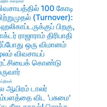
ற்றிக் கதைகள்
ிவசாயத்தில் 100 கோடி
ிற்றுமுதல் (Turnover):
ெலிகாப்டருக்குப் பிறகு,
ாக்டர் ராஜாராம் திரிபாதி
ப்போது ஒரு விமானம்
ூலம் விவசாயப்
ுரட்சியைக் கொண்டு
ருவார்
ய்திகள்
ல ஆயிரம் டாலர்
ம்பளத்தை விட 'பசுமை'
ீது தீரா காதல்! சொந்த