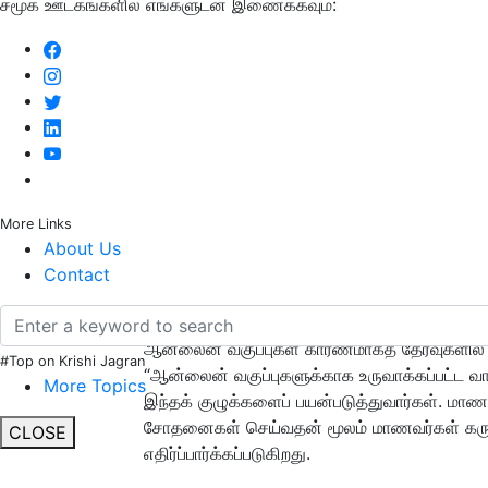
சமூக ஊடகங்களில் எங்களுடன் இணைக்கவும்:
More Links
About Us
Contact
ஆன்லைன் வகுப்புகள் காரணமாகத் தேர்வுகளில் 
#Top on Krishi Jagran
“ஆன்லைன் வகுப்புகளுக்காக உருவாக்கப்பட்ட வா
More Topics
இந்தக் குழுக்களைப் பயன்படுத்துவார்கள். மாணவ
சோதனைகள் செய்வதன் மூலம் மாணவர்கள் கருத
CLOSE
எதிர்ப்பார்க்கப்படுகிறது.