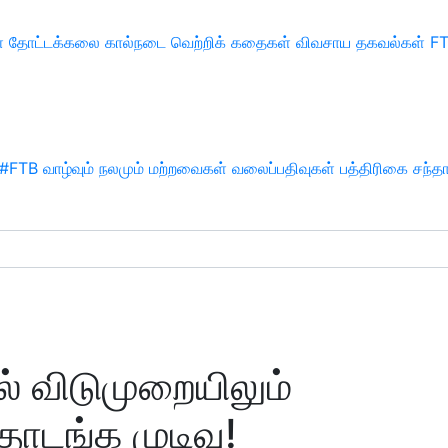
்
தோட்டக்கலை
கால்நடை
வெற்றிக் கதைகள்
விவசாய தகவல்கள்
F
#FTB
வாழ்வும் நலமும்
மற்றவைகள்
வலைப்பதிவுகள்
பத்திரிகை சந்த
 விடுமுறையிலும்
ொடங்க முடிவு!