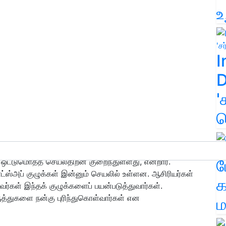
உ
I
D
'
க
ம
ஒட்டுமொத்த செயல்திறன் குறைந்துள்ளது, என்றார்.
ட்ஸ்அப் குழுக்கள் இன்னும் செயலில் உள்ளன. ஆசிரியர்கள்
க
ர்கள் இந்தக் குழுக்களைப் பயன்படுத்துவார்கள்.
்துகளை நன்கு புரிந்துகொள்வார்கள் என
ம