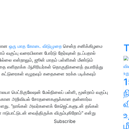
T
லான
ஒரு மாத கோடை விடுமுறை
சென்ற சனிக்கிழமை
ாம் வகுப்பு வரையிலான போர்டு தேர்வுகள் நடப்பதால்
லை என்றாலும், ஜூன் மாதம் பள்ளிகள் மீண்டும்
ல்வதை எளிதாக்க ஆசிரியர்கள் தொகுதிகளைத் தயாரித்து
கட்டுரைகள் எழுதவும் கதைகளை உரக்க படிக்கவும்
1
லயா மெட்ரிகுலேஷன் மேல்நிலைப் பள்ளி, மூன்றாம் வகுப்பு
ளுக்கான அறிவியல் சோதனைகளுக்கான தன்னார்வ
வ
ள்ளது. "நாங்கள் அவர்களைக் கேஜெட்களுடன் தங்கள்
உ
டுபாட்டுடன் வைத்திருக்க விரும்புகிறோம்" என்று
Subscribe
ம