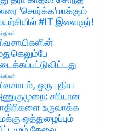
ரை 'சொர்க்க'மாக்கும்
ுயற்சியில் #IT இளைஞர்!
ய்திகள்
ிவசாயிகளின்
ுதுகெலும்பே
டைக்கப்பட்டுவிட்டது
ய்திகள்
ிவசாயம், ஒரு புதிய
ணுகுமுறை: சரியான
ாதிரிகளை உருவாக்க
மக்கு ஒத்துழைப்பும்
ிட்டமும் தேவை.