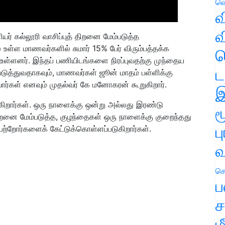
வெ
வ
வ
் கல்லூரி வாசிப்புத் திறனை மேம்படுத்த
உள்ள மாணவர்களில் சுமார் 15% பேர் விரும்பத்தக்க
ஹ
க உள்ளனர். இந்தப் பணியிடங்களை நிரப்புவதற்கு முந்தைய
ட
ுபடுத்துவதாகவும், மாணவர்கள் ஜூன் மாதம் பள்ளிக்கு
வார்கள் எனவும் முதல்வர் கே மனோகரன் கூறுகிறார்.
இ
்கிறார்கள். ஒரு நாளைக்கு ஒன்று அல்லது இரண்டு
ம
ிறனை மேம்படுத்த, குழந்தைகள் ஒரு நாளைக்கு குறைந்தது
ப
ற்றோர்களைக் கேட்டுக்கொள்ளப்படுகிறார்கள்.
வ
செ
ப
ச
ம