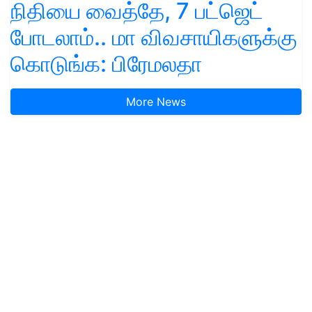
நிதியை வைத்தே, 7 பட்ஜெட்
போடலாம்.. மா விவசாயிகளுக்கு
கொடுங்க: பிரேமலதா
More News