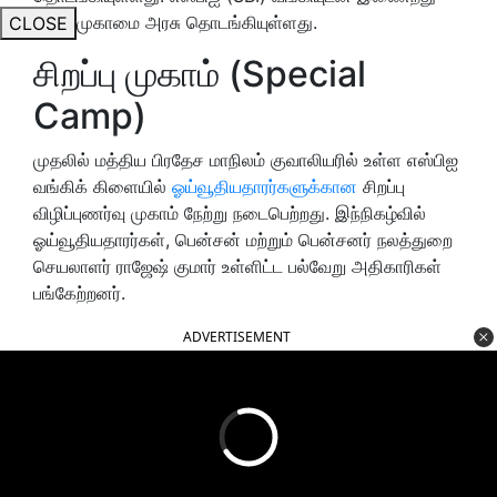
இந்த முகாமை அரசு தொடங்கியுள்ளது.
CLOSE
சிறப்பு முகாம் (Special
Camp)
முதலில் மத்திய பிரதேச மாநிலம் குவாலியரில் உள்ள எஸ்பிஐ
வங்கிக் கிளையில்
ஓய்வூதியதாரர்களுக்கான
சிறப்பு
விழிப்புணர்வு முகாம் நேற்று நடைபெற்றது. இந்நிகழ்வில்
ஓய்வூதியதாரர்கள், பென்சன் மற்றும் பென்சனர் நலத்துறை
செயலாளர் ராஜேஷ் குமார் உள்ளிட்ட பல்வேறு அதிகாரிகள்
பங்கேற்றனர்.
ADVERTISEMENT