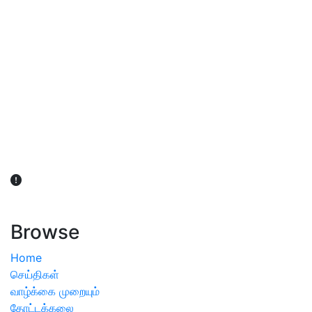
விவசாயிகள் நலன் கருதி சாகுபடி தொடர்பான சந்தேகம்
ஏற்பட்டால் வேளாண் விஞ்ஞானிகளை அணுகலாம்: தமிழக அரசு
அறிவிப்பு
Browse
Home
செய்திகள்
வாழ்க்கை முறையும்
தோட்டக்கலை