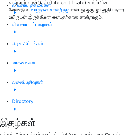
வாழ்நாள் சான்றிதழ் (Life certificate) சமர்ப்பிக்க
விவசாய தகவல்கள்
வேண்டும்.
வாழ்நாள் சான்றிதழ்
என்பது ஒரு ஓய்வூதியதாரர்
உயிருடன் இருக்கிறார் என்பதற்கான சான்றாகும்.
விவசாய பட்டறைகள்
அரசு திட்டங்கள்
மற்றவைகள்
வலைப்பதிவுகள்
Directory
இதழ்கள்
எங்கள் அச்சு மற்றும் டிஜிட்டல் பத்திரிகைகளுக்கு குழுசேரவும்