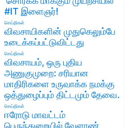
'சொர்க்க'மாக்கும் முயற்சியில்
#IT இளைஞர்!
செய்திகள்
விவசாயிகளின் முதுகெலும்பே
உடைக்கப்பட்டுவிட்டது
செய்திகள்
விவசாயம், ஒரு புதிய
அணுகுமுறை: சரியான
மாதிரிகளை உருவாக்க நமக்கு
ஒத்துழைப்பும் திட்டமும் தேவை.
செய்திகள்
ஈரோடு மாவட்டம்
பெருந்துறையில் வேளாண்