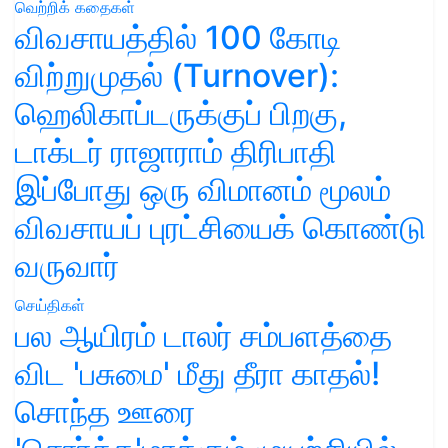
வெற்றிக் கதைகள்
விவசாயத்தில் 100 கோடி
விற்றுமுதல் (Turnover):
ஹெலிகாப்டருக்குப் பிறகு,
டாக்டர் ராஜாராம் திரிபாதி
இப்போது ஒரு விமானம் மூலம்
விவசாயப் புரட்சியைக் கொண்டு
வருவார்
செய்திகள்
பல ஆயிரம் டாலர் சம்பளத்தை
விட 'பசுமை' மீது தீரா காதல்!
சொந்த ஊரை