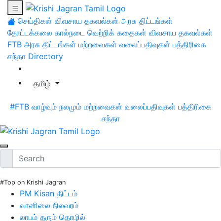
செய்திகள்
விவசாய தகவல்கள்
அரசு திட்டங்கள்
தோட்டக்கலை
கால்நடை
வெற்றிக் கதைகள்
விவசாய தகவல்கள்
FTB
அரசு திட்டங்கள்
மற்றவைகள்
வலைப்பதிவுகள்
பத்திரிகை
சந்தா
Directory
தமிழ்
#FTB
வாழ்வும் நலமும்
மற்றவைகள்
வலைப்பதிவுகள்
பத்திரிகை
சந்தா
#Top on Krishi Jagran
PM Kisan திட்டம்
வானிலை நிலவரம்
லாபம் தரும் தொழில்