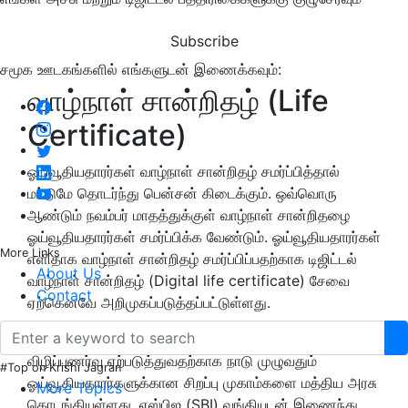
Subscribe
சமூக ஊடகங்களில் எங்களுடன் இணைக்கவும்:
வாழ்நாள் சான்றிதழ் (Life
Certificate)
ஓய்வூதியதாரர்கள் வாழ்நாள் சான்றிதழ் சமர்ப்பித்தால்
மட்டுமே தொடர்ந்து பென்சன் கிடைக்கும். ஒவ்வொரு
ஆண்டும் நவம்பர் மாதத்துக்குள் வாழ்நாள் சான்றிதழை
ஓய்வூதியதாரர்கள் சமர்ப்பிக்க வேண்டும். ஓய்வூதியதாரர்கள்
More Links
எளிதாக வாழ்நாள் சான்றிதழ் சமர்ப்பிப்பதற்காக டிஜிட்டல்
About Us
வாழ்நாள் சான்றிதழ் (Digital life certificate) சேவை
Contact
ஏற்கெனவே அறிமுகப்படுத்தப்பட்டுள்ளது.
இந்நிலையில், டிஜிட்டல் வாழ்நாள் சான்றிதழ் குறித்து
விழிப்புணர்வு ஏற்படுத்துவதற்காக நாடு முழுவதும்
#Top on Krishi Jagran
ஓய்வூதியதாரர்களுக்கான சிறப்பு முகாம்களை மத்திய அரசு
More Topics
தொடங்கியுள்ளது. எஸ்பிஐ (SBI) வங்கியுடன் இணைந்து