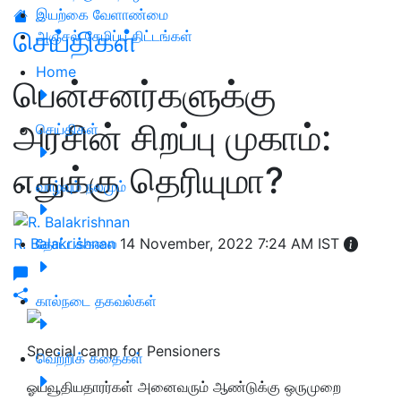
இயற்கை வேளாண்மை
செய்திகள்
அஞ்சல் சேமிப்பு திட்டங்கள்
Home
பென்சனர்களுக்கு
அரசின் சிறப்பு முகாம்:
செய்திகள்
எதுக்கு தெரியுமா?
வாழ்வும் நலமும்
R. Balakrishnan
தோட்டக்கலை
14 November, 2022 7:24 AM IST
கால்நடை தகவல்கள்
Special camp for Pensioners
வெற்றிக் கதைகள்
ஓய்வூதியதாரர்கள் அனைவரும் ஆண்டுக்கு ஒருமுறை