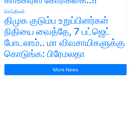
செய்திகள்
திமுக குடும்ப உறுப்பினர்கள்
நிதியை வைத்தே, 7 பட்ஜெட்
போடலாம்.. மா விவசாயிகளுக்கு
கொடுங்க: பிரேமலதா
More News