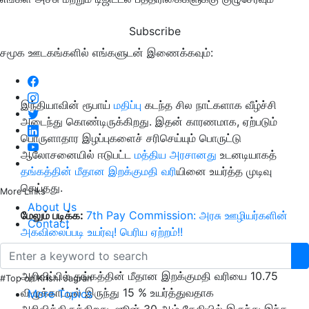
Subscribe
சமூக ஊடகங்களில் எங்களுடன் இணைக்கவும்:
இந்தியாவின் ரூபாய்
மதிப்பு
கடந்த சில நாட்களாக வீழ்ச்சி
அடைந்து கொண்டிருக்கிறது. இதன் காரணமாக, ஏற்படும்
பொருளாதார இழப்புகளைச் சரிசெய்யும் பொருட்டு
ஆலோசனையில் ஈடுபட்ட
மத்திய அரசானது
உடனடியாகத்
தங்கத்தின் மீதான இறக்குமதி வரி
யினை உயர்த்த முடிவு
செய்தது.
More Links
About Us
மேலும் படிக்க:
7th Pay Commission: அரசு ஊழியர்களின்
Contact
அகவிலைப்படி உயர்வு! பெரிய ஏற்றம்!!
அதன் அடிப்படையில் இன்று வெளியாகியுள்ள புதிய
அறிவிப்பில் தங்கத்தின் மீதான இறக்குமதி வரியை 10.75
#Top on Krishi Jagran
விழுக்காட்டில் இருந்து 15 % உயர்த்துவதாக
More Topics
அறிவித்திருக்கிறது. ஜூன் 30 ஆம் தேதியில் இருந்து இந்த