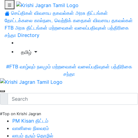
செய்திகள்
விவசாய தகவல்கள்
அரசு திட்டங்கள்
தோட்டக்கலை
கால்நடை
வெற்றிக் கதைகள்
விவசாய தகவல்கள்
FTB
அரசு திட்டங்கள்
மற்றவைகள்
வலைப்பதிவுகள்
பத்திரிகை
சந்தா
Directory
தமிழ்
#FTB
வாழ்வும் நலமும்
மற்றவைகள்
வலைப்பதிவுகள்
பத்திரிகை
சந்தா
#Top on Krishi Jagran
PM Kisan திட்டம்
வானிலை நிலவரம்
லாபம் தரும் தொழில்