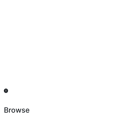
விவசாயிகள் நலன் கருதி சாகுபடி தொடர்பான சந்தேகம்
ஏற்பட்டால் வேளாண் விஞ்ஞானிகளை அணுகலாம்: தமிழக அரசு
அறிவிப்பு
Browse