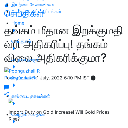
இயற்கை வேளாண்மை
செய்திகள்
அஞ்சல் சேமிப்பு திட்டங்கள்
Home
தங்கம் மீதான இறக்குமதி
வரி அதிகரிப்பு! தங்கம்
செய்திகள்
விலை அதிகரிக்குமா?
வாழ்வும் நலமும்
Poonguzhali R
தோட்டக்கலை
1 July, 2022 6:10 PM IST
கால்நடை தகவல்கள்
Import Duty on Gold Increase! Will Gold Prices
வெற்றிக் கதைகள்
Rise?