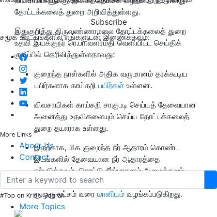
தோட்டக்கலைத் துறை அறிவித்துள்ளது.
Subscribe
இதுகுறித்து திருவண்ணாமலை தோட்டக்கலைத் துறை
சமூக ஊடகங்களில் எங்களுடன் இணைக்கவும்:
உதவி இயக்குநர் ரெ.பா.வளர்மதி வெளியிட்ட செய்திக்
குறிப்பில் தெரிவித்துள்ளதாவது:
குறைந்த நாள்களில் அதிக வருமானம் தரக்கூடிய
பயிர்களாக காய்கறி
பயிர்கள்
உள்ளன.
விவசாயிகள் காய்கறி சாகுபடி செய்யத் தேவையான
அனைத்து உதவிகளையும் செய்ய தோட்டக்கலைத்
துறை தயாராக உள்ளது.
More Links
About Us
இதற்காக, மிக குறைந்த நீர் ஆதாரம் கொண்ட
Contact
இடங்களில் தேவையான நீர் ஆதாரத்தை
ஏற்படுத்தவும், சொட்டு நீர்ப்பாசனம் அமைக்கவும்
தோட்டக்கலைத் துறை சார்பில் ஒரு ஹெக்டேருக்கு
ரூ.ஒரு லட்சம் வரை
மானியம்
வழங்கப்படுகிறது.
#Top on Krishi Jagran
More Topics