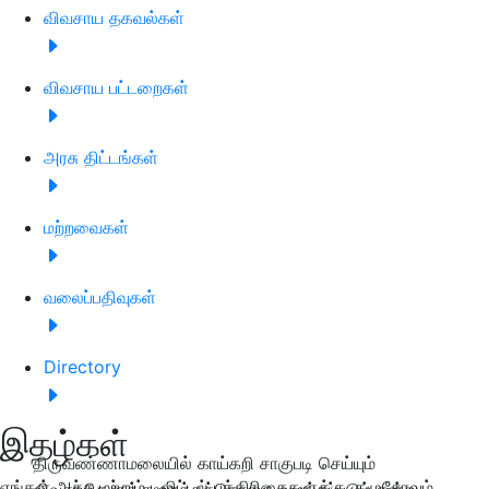
விவசாய தகவல்கள்
விவசாய பட்டறைகள்
அரசு திட்டங்கள்
மற்றவைகள்
வலைப்பதிவுகள்
Directory
இதழ்கள்
திருவண்ணாமலையில் காய்கறி சாகுபடி செய்யும்
எங்கள் அச்சு மற்றும் டிஜிட்டல் பத்திரிகைகளுக்கு குழுசேரவும்
விவசாயிகளுக்கு ஊக்கத்தொகை வழங்கப்படும் என்று