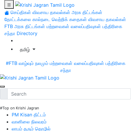
செய்திகள்
விவசாய தகவல்கள்
அரசு திட்டங்கள்
தோட்டக்கலை
கால்நடை
வெற்றிக் கதைகள்
விவசாய தகவல்கள்
FTB
அரசு திட்டங்கள்
மற்றவைகள்
வலைப்பதிவுகள்
பத்திரிகை
சந்தா
Directory
தமிழ்
#FTB
வாழ்வும் நலமும்
மற்றவைகள்
வலைப்பதிவுகள்
பத்திரிகை
சந்தா
#Top on Krishi Jagran
PM Kisan திட்டம்
வானிலை நிலவரம்
லாபம் தரும் தொழில்