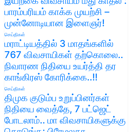
இயற்கை விவசாயம் மீது காதல் :
பாரம்பரியம் காக்க முயற்சி –
முன்னோடியான இளைஞர்!
செய்திகள்
மராட்டியத்தில் 3 மாதங்களில்
767 விவசாயிகள் தற்கொலை..
நிவாரண நிதியை உயர்த்தி தர
காங்கிரஸ் கோரிக்கை..!!
செய்திகள்
திமுக குடும்ப உறுப்பினர்கள்
நிதியை வைத்தே, 7 பட்ஜெட்
போடலாம்.. மா விவசாயிகளுக்கு
கொடுங்க: பிரேமலதா