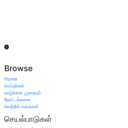
விவசாயிகள் நலன் கருதி சாகுபடி தொடர்பான சந்தேகம்
ஏற்பட்டால் வேளாண் விஞ்ஞானிகளை அணுகலாம்: தமிழக அரசு
அறிவிப்பு
Browse
Home
செய்திகள்
வாழ்க்கை முறையும்
தோட்டக்கலை
வெற்றிக் கதைகள்
செயல்பாடுகள்