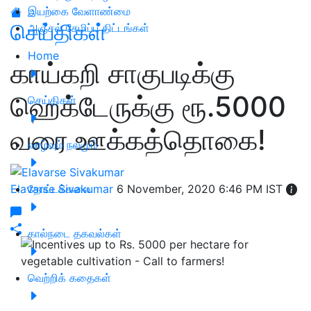
இயற்கை வேளாண்மை
செய்திகள்
அஞ்சல் சேமிப்பு திட்டங்கள்
Home
காய்கறி சாகுபடிக்கு
ஹெக்டேருக்கு ரூ.5000
செய்திகள்
வரை ஊக்கத்தொகை!
வாழ்வும் நலமும்
Elavarse Sivakumar
தோட்டக்கலை
6 November, 2020 6:46 PM IST
கால்நடை தகவல்கள்
வெற்றிக் கதைகள்