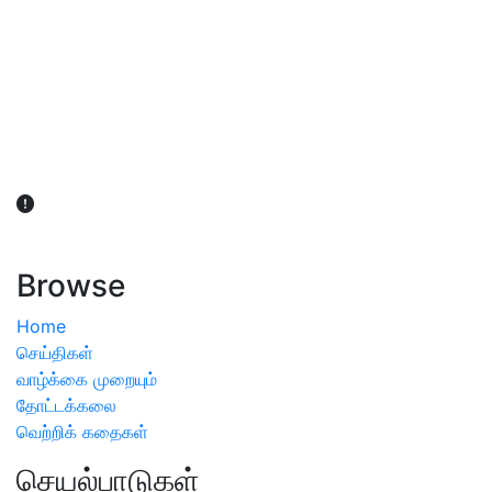
விவசாயிகள் நலன் கருதி சாகுபடி தொடர்பான சந்தேகம்
ஏற்பட்டால் வேளாண் விஞ்ஞானிகளை அணுகலாம்: தமிழக அரசு
அறிவிப்பு
Browse
Home
செய்திகள்
வாழ்க்கை முறையும்
தோட்டக்கலை
வெற்றிக் கதைகள்
செயல்பாடுகள்