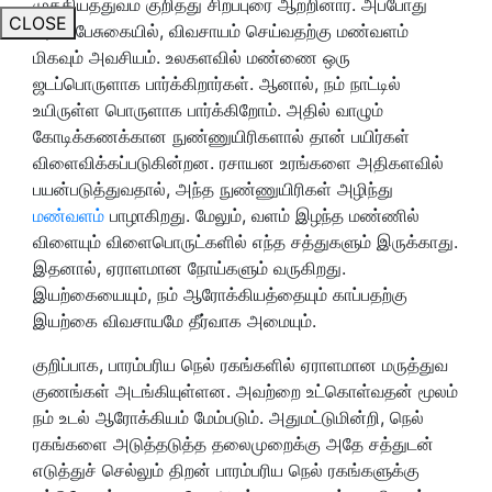
முக்கியத்துவம் குறித்து சிறப்புரை ஆற்றினார். அப்போது
CLOSE
அவர் பேசுகையில், விவசாயம் செய்வதற்கு மண்வளம்
மிகவும் அவசியம். உலகளவில் மண்ணை ஒரு
ஜடப்பொருளாக பார்க்கிறார்கள். ஆனால், நம் நாட்டில்
உயிருள்ள பொருளாக பார்க்கிறோம். அதில் வாழும்
கோடிக்கணக்கான நுண்ணுயிரிகளால் தான் பயிர்கள்
விளைவிக்கப்படுகின்றன. ரசாயன உரங்களை அதிகளவில்
பயன்படுத்துவதால், அந்த நுண்ணுயிரிகள் அழிந்து
மண்வளம்
பாழாகிறது. மேலும், வளம் இழந்த மண்ணில்
விளையும் விளைபொருட்களில் எந்த சத்துகளும் இருக்காது.
இதனால், ஏராளமான நோய்களும் வருகிறது.
இயற்கையையும், நம் ஆரோக்கியத்தையும் காப்பதற்கு
இயற்கை விவசாயமே தீர்வாக அமையும்.
குறிப்பாக, பாரம்பரிய நெல் ரகங்களில் ஏராளமான மருத்துவ
குணங்கள் அடங்கியுள்ளன. அவற்றை உட்கொள்வதன் மூலம்
நம் உடல் ஆரோக்கியம் மேம்படும். அதுமட்டுமின்றி, நெல்
ரகங்களை அடுத்தடுத்த தலைமுறைக்கு அதே சத்துடன்
எடுத்துச் செல்லும் திறன் பாரம்பரிய நெல் ரகங்களுக்கு