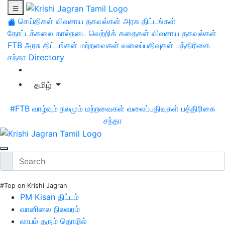
செய்திகள்
விவசாய தகவல்கள்
அரசு திட்டங்கள்
தோட்டக்கலை
கால்நடை
வெற்றிக் கதைகள்
விவசாய தகவல்கள்
FTB
அரசு திட்டங்கள்
மற்றவைகள்
வலைப்பதிவுகள்
பத்திரிகை
சந்தா
Directory
தமிழ்
#FTB
வாழ்வும் நலமும்
மற்றவைகள்
வலைப்பதிவுகள்
பத்திரிகை
சந்தா
#Top on Krishi Jagran
PM Kisan திட்டம்
வானிலை நிலவரம்
லாபம் தரும் தொழில்