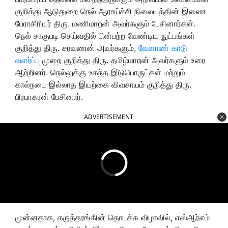
குறித்து ஆடுதுறை நெல் ஆராய்ச்சி நிலையத்தின் இணை
பேராசிரியர் திரு. மணிமாறன் அவர்களும் பேசினார்கள்.
நெல் சாகுபடி செய்வதில் பின்பற்ற வேண்டிய நுட்பங்கள்
குறித்து திரு. சரவணன் அவர்களும்,
வேளாண் காடு
வளர்ப்பு
முறை குறித்து திரு. தமிழ்மாறன் அவர்களும் உரை
ஆற்றினர். நெல்லுக்கு உகந்த இடுபொருட்கள் மற்றும்
கால்நடை இல்லாத இயற்கை விவசாயம் குறித்து திரு.
பிரபாகரன் பேசினார்.
ADVERTISEMENT
முன்னதாக, கருத்தரங்கின் தொடக்க விழாவில், எஸ்ஆர்எம்