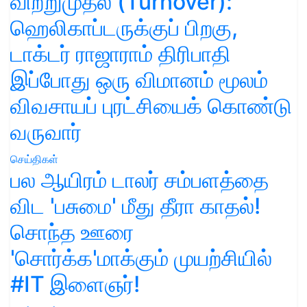
விற்றுமுதல் (Turnover):
ஹெலிகாப்டருக்குப் பிறகு,
டாக்டர் ராஜாராம் திரிபாதி
இப்போது ஒரு விமானம் மூலம்
விவசாயப் புரட்சியைக் கொண்டு
வருவார்
செய்திகள்
பல ஆயிரம் டாலர் சம்பளத்தை
விட 'பசுமை' மீது தீரா காதல்!
சொந்த ஊரை
'சொர்க்க'மாக்கும் முயற்சியில்
#IT இளைஞர்!