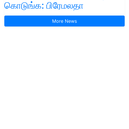
கொடுங்க: பிரேமலதா
More News