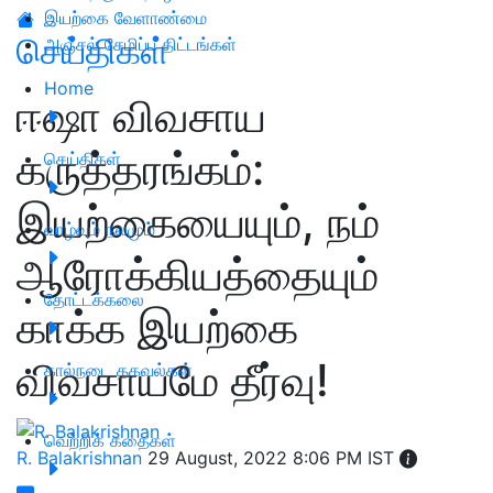
இயற்கை வேளாண்மை
செய்திகள்
அஞ்சல் சேமிப்பு திட்டங்கள்
Home
ஈஷா விவசாய
கருத்தரங்கம்:
செய்திகள்
இயற்கையையும், நம்
வாழ்வும் நலமும்
ஆரோக்கியத்தையும்
தோட்டக்கலை
காக்க இயற்கை
விவசாயமே தீர்வு!
கால்நடை தகவல்கள்
வெற்றிக் கதைகள்
R. Balakrishnan
29 August, 2022 8:06 PM IST