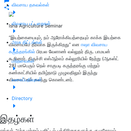
விவசாய தகவல்கள்
விவசாய பட்டறைகள்
Isha Agriculture Seminar
“இயற்கையையும், நம் ஆரோக்கியத்தையும் காக்க இயற்கை
அரசு திட்டங்கள்
விவசாயமே தீர்வாக இருக்கிறது” என
ஈஷா விவசாய
கருத்தரங்கில்
பிரபல வேளாண் வல்லுநர் திரு. பாமயன்
கூறினார்.
திருச்சி எஸ்ஆர்எம் கல்லூரியில் நேற்று (ஆகஸ்ட்
மற்றவைகள்
28) மாபெரும் நெல் சாகுபடி கருத்தரங்கு மற்றும்
கண்காட்சியில் தமிழ்நாடு முழுவதிலும் இருந்து
விவசாயிகள் கலந்து கொண்டனர்.
வலைப்பதிவுகள்
Directory
இதழ்கள்
எங்கள் அச்சு மற்றும் டிஜிட்டல் பத்திரிகைகளுக்கு குழுசேரவும்