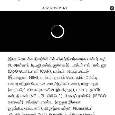
ADVERTISEMENT
இந்த தொடக்க நிகழ்ச்சியில் விருந்தினர்களாக டாக்டர் ஆர்.
சி. அகர்வால் (டிடிஜி கல்வி ஐசிஏஆர்), டாக்டர் எஸ். என். ஜா
(DoG பொறியாளர் ICAR), டாக்டர். ரமேஷ் மிட்டல்
(இயக்குனர் NIM), டாக்டர். நூதன் கௌஷிக் (அமிட்டி
உணவு மற்றும் வேளாண்மை அறக்கட்டளை), ராஜு கபூர்
(கார்ப்பரேட் விவகாரங்களின் இயக்குநர்), டாக்டர். ஓம்பிர்
எஸ். தியாகி (VP UPL லிமிடெட்), மோரூப் நாம்கில் (IFFCO
தலைவர்), சங்கீதா பாண்டே (ஏஐஓஏ இணை
ஒருங்கிணைப்பாளர்), கிருஷ்ண சுந்தரி (பேராசிரியர்
பயோடெக்னாலஜி ஜேபி), பேராசிரியர் ஸ்வேதா பிரசாத்