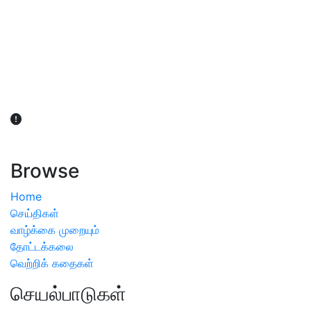
விவசாயிகள் நலன் கருதி சாகுபடி தொடர்பான சந்தேகம்
ஏற்பட்டால் வேளாண் விஞ்ஞானிகளை அணுகலாம்: தமிழக அரசு
அறிவிப்பு
Browse
Home
செய்திகள்
வாழ்க்கை முறையும்
தோட்டக்கலை
வெற்றிக் கதைகள்
செயல்பாடுகள்