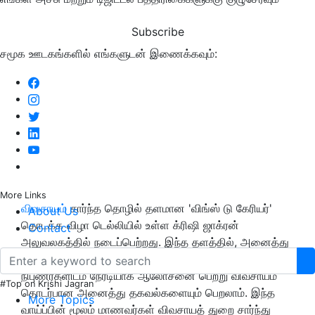
Subscribe
சமூக ஊடகங்களில் எங்களுடன் இணைக்கவும்:
More Links
விவசாயம்
சார்ந்த தொழில் தளமான 'விங்ஸ் டு கேரியர்'
About Us
தொடக்க விழா டெல்லியில் உள்ள க்ரிஷி ஜாக்ரன்
Contact
அலுவலகத்தில் நடைப்பெற்றது. இந்த தளத்தில், அனைத்து
மாணவர்களும் விவசாயத் துறை சார்ந்து இயங்கும்
நிபுணர்களிடம் நேரடியாக ஆலோசனை பெற்று விவசாயம்
#Top on Krishi Jagran
தொடர்பான அனைத்து தகவல்களையும் பெறலாம். இந்த
More Topics
வாய்ப்பின் மூலம் மாணவர்கள் விவசாயத் துறை சார்ந்து