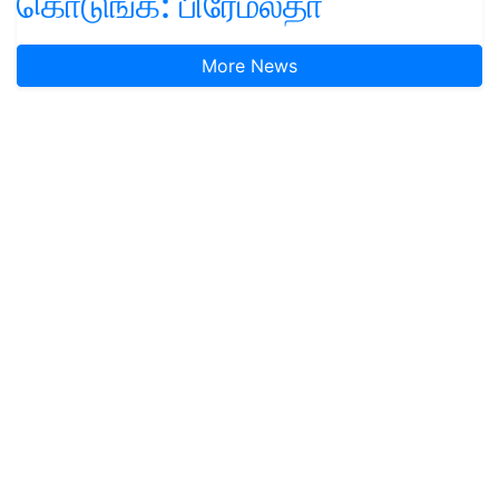
கொடுங்க: பிரேமலதா
More News