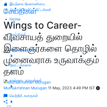
இயற்கை வேளாண்மை
செய்திகள்
அஞ்சல் சேமிப்பு திட்டங்கள்
Home
Wings to Career-
விவசாயத் துறையில்
செய்திகள்
இளைஞர்களை தொழில்
வாழ்வும் நலமும்
முனைவராக உருவாக்கும்
தோட்டக்கலை
தளம்
கால்நடை தகவல்கள்
Muthukrishnan Murugan
11 May, 2023 4:49 PM IST
வெற்றிக் கதைகள்