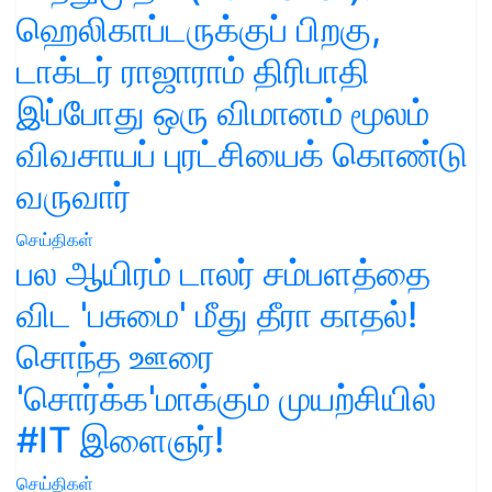
ஹெலிகாப்டருக்குப் பிறகு,
டாக்டர் ராஜாராம் திரிபாதி
இப்போது ஒரு விமானம் மூலம்
விவசாயப் புரட்சியைக் கொண்டு
வருவார்
செய்திகள்
பல ஆயிரம் டாலர் சம்பளத்தை
விட 'பசுமை' மீது தீரா காதல்!
சொந்த ஊரை
'சொர்க்க'மாக்கும் முயற்சியில்
#IT இளைஞர்!
செய்திகள்