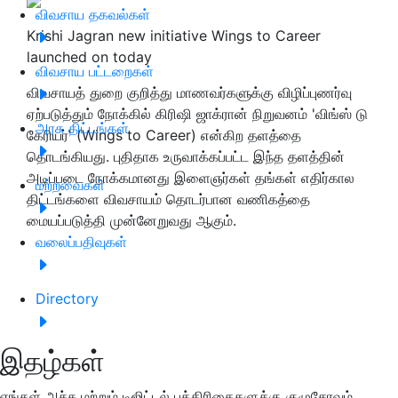
விவசாய தகவல்கள்
Krishi Jagran new initiative Wings to Career
launched on today
விவசாய பட்டறைகள்
விவசாயத் துறை குறித்து மாணவர்களுக்கு விழிப்புணர்வு
ஏற்படுத்தும் நோக்கில் கிரிஷி ஜாக்ரான் நிறுவனம் 'விங்ஸ் டு
அரசு திட்டங்கள்
கேரியர்' (Wings to Career) என்கிற தளத்தை
தொடங்கியது. புதிதாக உருவாக்கப்பட்ட இந்த தளத்தின்
அடிப்படை நோக்கமானது இளைஞர்கள் தங்கள் எதிர்கால
மற்றவைகள்
திட்டங்களை விவசாயம் தொடர்பான வணிகத்தை
மையப்படுத்தி முன்னேறுவது ஆகும்.
வலைப்பதிவுகள்
Directory
இதழ்கள்
எங்கள் அச்சு மற்றும் டிஜிட்டல் பத்திரிகைகளுக்கு குழுசேரவும்