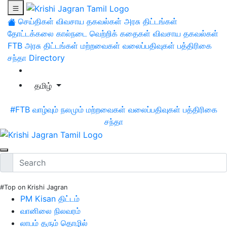
செய்திகள்
விவசாய தகவல்கள்
அரசு திட்டங்கள்
தோட்டக்கலை
கால்நடை
வெற்றிக் கதைகள்
விவசாய தகவல்கள்
FTB
அரசு திட்டங்கள்
மற்றவைகள்
வலைப்பதிவுகள்
பத்திரிகை
சந்தா
Directory
தமிழ்
#FTB
வாழ்வும் நலமும்
மற்றவைகள்
வலைப்பதிவுகள்
பத்திரிகை
சந்தா
#Top on Krishi Jagran
PM Kisan திட்டம்
வானிலை நிலவரம்
லாபம் தரும் தொழில்