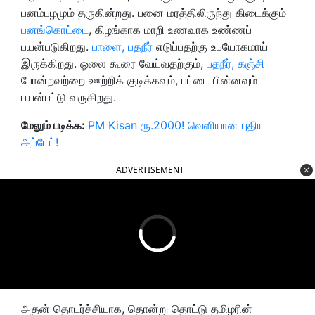
பனம்பழமும் தருகின்றது. பனை மரத்திலிருந்து கிடைக்கும்
பனங்கொட்டை
, கிழங்காக மாறி உணவாக உண்ணப்
பயன்படுகிறது.
பாளை, பதநீர்
எடுப்பதற்கு உபயோகமாய்
இருக்கிறது. ஓலை கூரை வேய்வதற்கும்,
பதநீர், கஞ்சி
போன்றவற்றை ஊற்றிக் குடிக்கவும், பட்டை பின்னவும்
பயன்பட்டு வருகிறது.
மேலும் படிக்க:
PM Kisan ரூ.2000! வெளியான புதிய
அப்டேட்!
ADVERTISEMENT
அதன் தொடர்ச்சியாக, தொன்று தொட்டு தமிழரின்