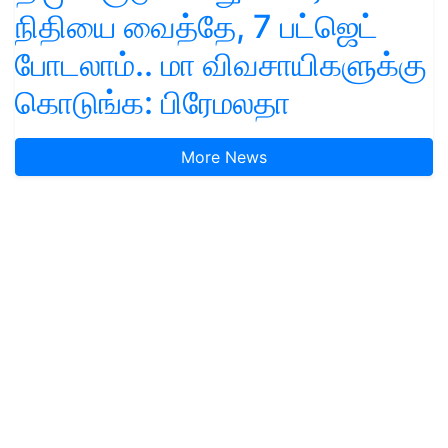
நிதியை வைத்தே, 7 பட்ஜெட்
போடலாம்.. மா விவசாயிகளுக்கு
கொடுங்க: பிரேமலதா
More News