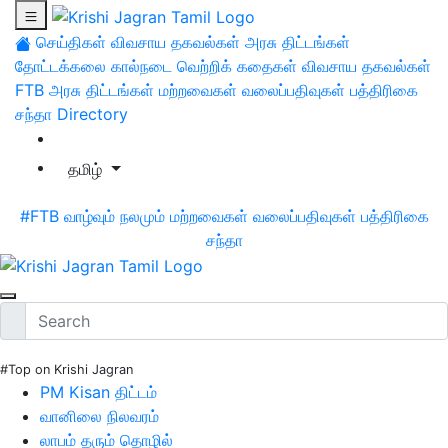
செய்திகள்
விவசாய தகவல்கள்
அரசு திட்டங்கள்
தோட்டக்கலை
கால்நடை
வெற்றிக் கதைகள்
விவசாய தகவல்கள்
FTB
அரசு திட்டங்கள்
மற்றவைகள்
வலைப்பதிவுகள்
பத்திரிகை
சந்தா
Directory
தமிழ்
#FTB
வாழ்வும் நலமும்
மற்றவைகள்
வலைப்பதிவுகள்
பத்திரிகை
சந்தா
#Top on Krishi Jagran
PM Kisan திட்டம்
வானிலை நிலவரம்
லாபம் தரும் தொழில்