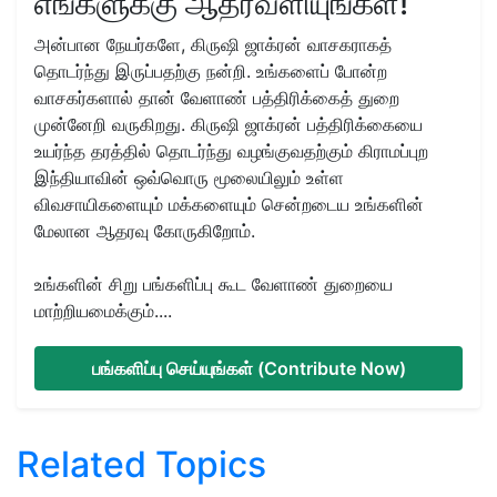
எங்களுக்கு ஆதரவளியுங்கள்!
அன்பான நேயர்களே, கிருஷி ஜாக்ரன் வாசகராகத்
தொடர்ந்து இருப்பதற்கு நன்றி. உங்களைப் போன்ற
வாசகர்களால் தான் வேளாண் பத்திரிக்கைத் துறை
முன்னேறி வருகிறது. கிருஷி ஜாக்ரன் பத்திரிக்கையை
உயர்ந்த தரத்தில் தொடர்ந்து வழங்குவதற்கும் கிராமப்புற
இந்தியாவின் ஒவ்வொரு மூலையிலும் உள்ள
விவசாயிகளையும் மக்களையும் சென்றடைய உங்களின்
மேலான ஆதரவு கோருகிறோம்.
உங்களின் சிறு பங்களிப்பு கூட வேளாண் துறையை
மாற்றியமைக்கும்....
பங்களிப்பு செய்யுங்கள் (Contribute Now)
Related Topics