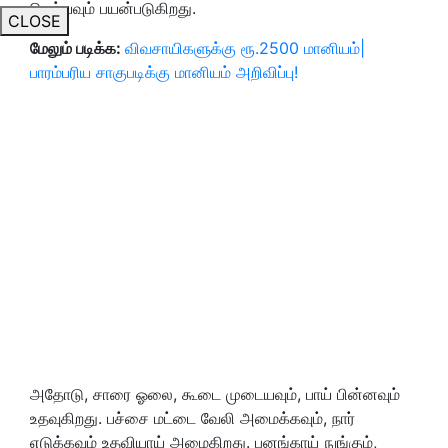
செய்யவும் பயன்படுகிறது.
CLOSE
மேலும் படிக்க:
விவசாயிகளுக்கு ரூ.2500 மானியம்|
பாரம்பரிய சாகுபடிக்கு மானியம் அறிவிப்பு!
அதோடு, சாரை ஓலை, கூடை முடையவும், பாய் பின்னவும்
உதவுகிறது. பச்சை மட்டை வேலி அமைக்கவும், நார்
எடுக்கவும் உதவியாய் அமைகிறது. பனங்காய் நுங்கும்,