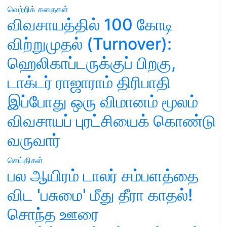
வெற்றிக் கதைகள்
விவசாயத்தில் 100 கோடி
விற்றுமுதல் (Turnover):
ஹெலிகாப்டருக்குப் பிறகு,
டாக்டர் ராஜாராம் திரிபாதி
இப்போது ஒரு விமானம் மூலம்
விவசாயப் புரட்சியைக் கொண்டு
வருவார்
செய்திகள்
பல ஆயிரம் டாலர் சம்பளத்தை
விட 'பசுமை' மீது தீரா காதல்!
சொந்த ஊரை