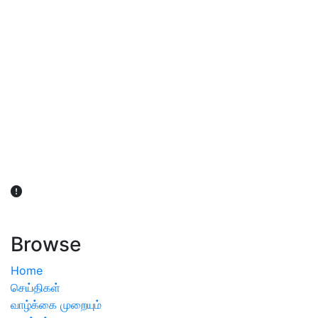
விவசாயிகள் நலன் கருதி சாகுபடி தொடர்பான சந்தேகம்
ஏற்பட்டால் வேளாண் விஞ்ஞானிகளை அணுகலாம்: தமிழக அரசு
அறிவிப்பு
Browse
Home
செய்திகள்
வாழ்க்கை முறையும்