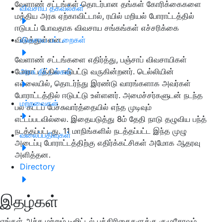
வேளாண் சட்டங்கள் தொடர்பான தங்கள் கோரிக்கைகளை
விவசாய தகவல்கள்
மத்திய அரசு ஏற்காவிட்டால், ரயில் மறியல் போராட்டத்தில்
ஈடுபடப் போவதாக விவசாய சங்கங்கள் எச்சரிக்கை
விடுத்துள்ளன.
விவசாய பட்டறைகள்
வேளாண் சட்டங்களை எதிர்த்து, பஞ்சாப் விவசாயிகள்
போராட்டத்தில் ஈடுபட்டு வருகின்றனர். டெல்லியின்
அரசு திட்டங்கள்
எல்லையில், தொடர்ந்து இரண்டு வாரங்களாக அவர்கள்
போராட்டத்தில் ஈடுபட்டு உள்ளனர். அமைச்சர்களுடன் நடந்த
மற்றவைகள்
பல கட்டப் பேச்சுவார்த்தையில் எந்த முடிவும்
எட்டப்படவில்லை. இதையடுத்து 8ம் தேதி நாடு தழுவிய பந்த்
நடத்தப்பட்டது. 11 மாநிங்களில் நடத்தப்பட்ட இந்த முழு
வலைப்பதிவுகள்
அடைப்பு போராட்டத்திற்கு எதிர்க்கட்சிகள் அமோக ஆதரவு
அளித்தன.
Directory
இதழ்கள்
எங்கள் அச்சு மற்றும் டிஜிட்டல் பத்திரிகைகளுக்கு குழுசேரவும்