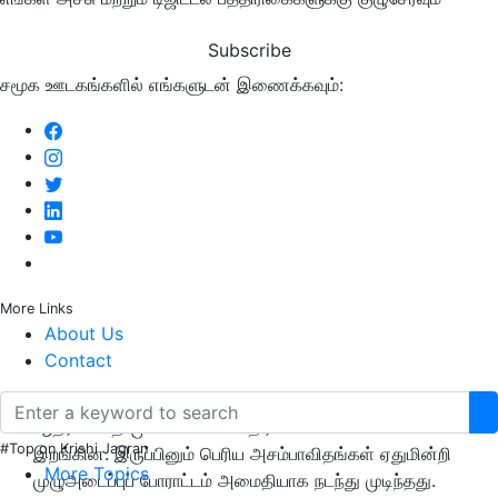
Subscribe
சமூக ஊடகங்களில் எங்களுடன் இணைக்கவும்:
More Links
About Us
Contact
தமிழகத்தில் நடத்தப்பட்ட போராட்டத்தில் விவசாயிகளுக்கு
ஆதரவாக தி.மு.க உள்ளிட்ட எதிர்க்கட்சிகள் களம்
#Top on Krishi Jagran
இறங்கின. இருப்பினும் பெரிய அசம்பாவிதங்கள் ஏதுமின்றி
More Topics
முழுஅடைப்புப் போராட்டம் அமைதியாக நடந்து முடிந்தது.