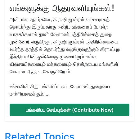
எங்களுக்கு ஆதரவளியுங்கள்!
அன்பான நேயர்களே, கிருஷி ஜாக்ரன் வாசகராகத்
தொடர்ந்து இருப்பதற்கு நன்றி. உங்களைப் போன்ற
வாசகர்களால் தான் வேளாண் பத்திரிக்கைத் துறை
முன்னேறி வருகிறது. கிருஷி ஜாக்ரன் பத்திரிக்கையை
உயர்ந்த தரத்தில் தொடர்ந்து வழங்குவதற்கும் கிராமப்புற
இந்தியாவின் ஒவ்வொரு மூலையிலும் உள்ள
விவசாயிகளையும் மக்களையும் சென்றடைய உங்களின்
மேலான ஆதரவு கோருகிறோம்.
உங்களின் சிறு பங்களிப்பு கூட வேளாண் துறையை
மாற்றியமைக்கும்....
பங்களிப்பு செய்யுங்கள் (Contribute Now)
Related Topics