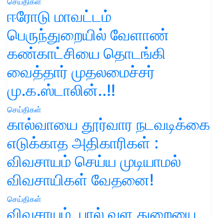
செய்திகள்
ஈரோடு மாவட்டம்
பெருந்துறையில் வேளாண்
கண்காட்சியை தொடங்கி
வைத்தார் முதலமைச்சர்
மு.க.ஸ்டாலின்..!!
செய்திகள்
கால்வாயை தூர்வார நடவடிக்கை
எடுக்காத அதிகாரிகள் :
விவசாயம் செய்ய முடியாமல்
விவசாயிகள் வேதனை!
செய்திகள்
விவசாயம், பால் வள துறையை