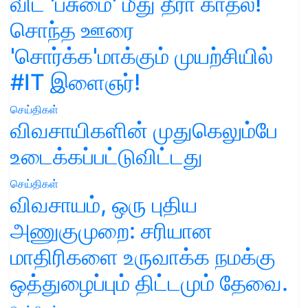
விட 'பசுமை' மீது தீரா காதல்!
சொந்த ஊரை
'சொர்க்க'மாக்கும் முயற்சியில்
#IT இளைஞர்!
செய்திகள்
விவசாயிகளின் முதுகெலும்பே
உடைக்கப்பட்டுவிட்டது
செய்திகள்
விவசாயம், ஒரு புதிய
அணுகுமுறை: சரியான
மாதிரிகளை உருவாக்க நமக்கு
ஒத்துழைப்பும் திட்டமும் தேவை.