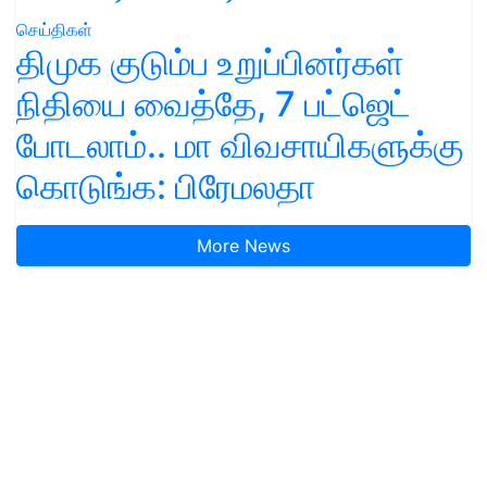
செய்திகள்
திமுக குடும்ப உறுப்பினர்கள்
நிதியை வைத்தே, 7 பட்ஜெட்
போடலாம்.. மா விவசாயிகளுக்கு
கொடுங்க: பிரேமலதா
More News