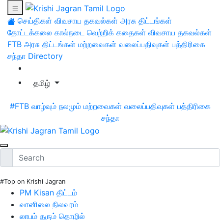
செய்திகள்
விவசாய தகவல்கள்
அரசு திட்டங்கள்
தோட்டக்கலை
கால்நடை
வெற்றிக் கதைகள்
விவசாய தகவல்கள்
FTB
அரசு திட்டங்கள்
மற்றவைகள்
வலைப்பதிவுகள்
பத்திரிகை
சந்தா
Directory
தமிழ்
#FTB
வாழ்வும் நலமும்
மற்றவைகள்
வலைப்பதிவுகள்
பத்திரிகை
சந்தா
#Top on Krishi Jagran
PM Kisan திட்டம்
வானிலை நிலவரம்
லாபம் தரும் தொழில்