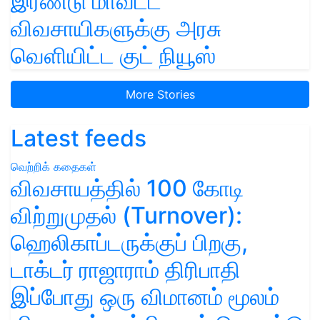
இரண்டு மாவட்ட
விவசாயிகளுக்கு அரசு
வெளியிட்ட குட் நியூஸ்
More Stories
Latest feeds
வெற்றிக் கதைகள்
விவசாயத்தில் 100 கோடி
விற்றுமுதல் (Turnover):
ஹெலிகாப்டருக்குப் பிறகு,
டாக்டர் ராஜாராம் திரிபாதி
இப்போது ஒரு விமானம் மூலம்