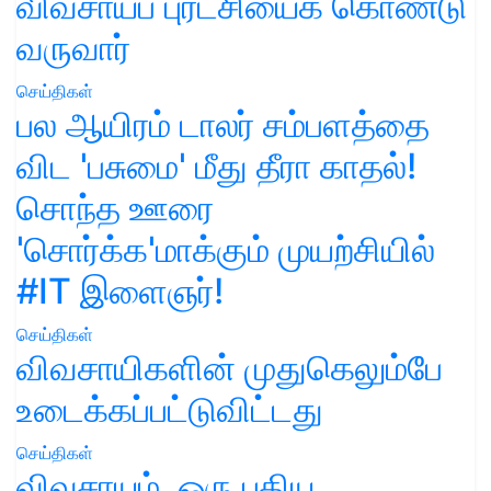
விவசாயப் புரட்சியைக் கொண்டு
வருவார்
செய்திகள்
பல ஆயிரம் டாலர் சம்பளத்தை
விட 'பசுமை' மீது தீரா காதல்!
சொந்த ஊரை
'சொர்க்க'மாக்கும் முயற்சியில்
#IT இளைஞர்!
செய்திகள்
விவசாயிகளின் முதுகெலும்பே
உடைக்கப்பட்டுவிட்டது
செய்திகள்
விவசாயம், ஒரு புதிய