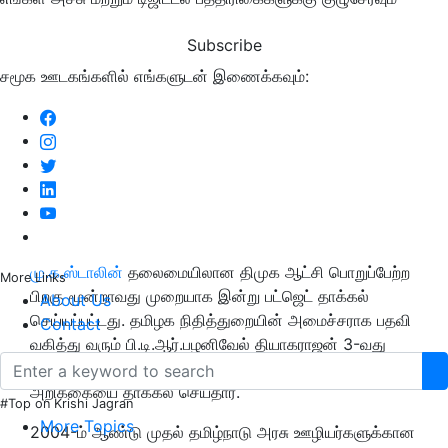
Subscribe
சமூக ஊடகங்களில் எங்களுடன் இணைக்கவும்:
மு.க.ஸ்டாலின்
தலைமையிலான திமுக ஆட்சி பொறுப்பேற்ற
More Links
பிறகு மூன்றாவது முறையாக இன்று பட்ஜெட் தாக்கல்
About Us
செய்யப்பட்டது. தமிழக நிதித்துறையின் அமைச்சராக பதவி
Contact
வகித்து வரும் பி.டி.ஆர்.பழனிவேல் தியாகராஜன் 3-வது
ஆண்டாக காகிதமில்லா (இ-பட்ஜெட்) நிதிநிலை
அறிக்கையை தாக்கல் செய்தார்.
#Top on Krishi Jagran
More Topics
2004-ம் ஆண்டு முதல் தமிழ்நாடு அரசு ஊழியர்களுக்கான