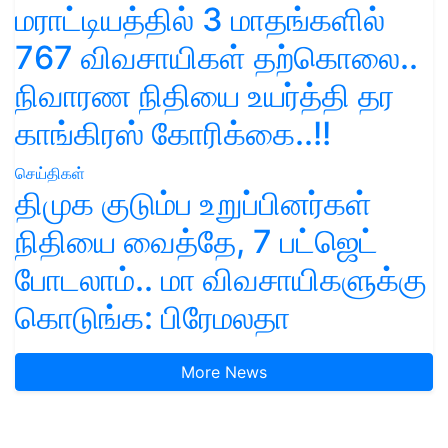
மராட்டியத்தில் 3 மாதங்களில்
767 விவசாயிகள் தற்கொலை..
நிவாரண நிதியை உயர்த்தி தர
காங்கிரஸ் கோரிக்கை..!!
செய்திகள்
திமுக குடும்ப உறுப்பினர்கள்
நிதியை வைத்தே, 7 பட்ஜெட்
போடலாம்.. மா விவசாயிகளுக்கு
கொடுங்க: பிரேமலதா
More News