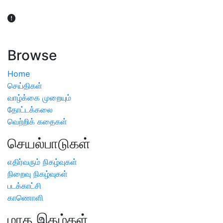
விவசாயிகள் நலன் கருதி சாகுபடி தொடர்பான சந்தேகம்
ஏற்பட்டால் வேளாண் விஞ்ஞானிகளை அணுகலாம்: தமிழக அரசு
அறிவிப்பு
Browse
Home
செய்திகள்
வாழ்க்கை முறையும்
தோட்டக்கலை
வெற்றிக் கதைகள்
செயல்பாடுகள்
எதிர்வரும் நிகழ்வுகள்
நிறைவு நிகழ்வுகள்
படக்காட்சி
காணொளி
மாத இதழ்கள்