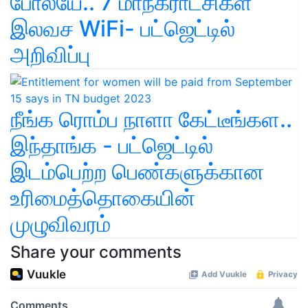
போலயே.. 7 மாநகராட்சிகள்
இலவச WiFi- பட்ஜெட்டில்
அறிவிப்பு
நீங்க ரொம்ப நாளா கேட்டீங்கள..
இந்தாங்க - பட்ஜெட்டில்
இடம்பெற்ற பெண்களுக்கான
உரிமைத்தொகையின்
முழுவிவரம்
Share your comments