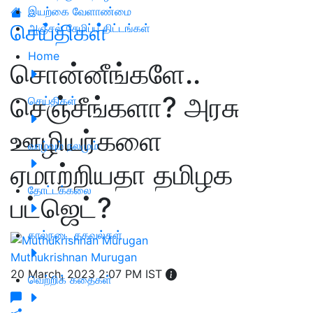
இயற்கை வேளாண்மை
செய்திகள்
அஞ்சல் சேமிப்பு திட்டங்கள்
Home
சொன்னீங்களே..
செஞ்சீங்களா? அரசு
செய்திகள்
ஊழியர்களை
வாழ்வும் நலமும்
ஏமாற்றியதா தமிழக
தோட்டக்கலை
பட்ஜெட்?
கால்நடை தகவல்கள்
Muthukrishnan Murugan
20 March, 2023 2:07 PM IST
வெற்றிக் கதைகள்