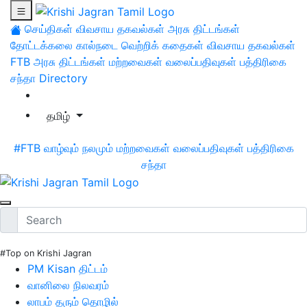
செய்திகள்
விவசாய தகவல்கள்
அரசு திட்டங்கள்
தோட்டக்கலை
கால்நடை
வெற்றிக் கதைகள்
விவசாய தகவல்கள்
FTB
அரசு திட்டங்கள்
மற்றவைகள்
வலைப்பதிவுகள்
பத்திரிகை
சந்தா
Directory
தமிழ்
#FTB
வாழ்வும் நலமும்
மற்றவைகள்
வலைப்பதிவுகள்
பத்திரிகை
சந்தா
#Top on Krishi Jagran
PM Kisan திட்டம்
வானிலை நிலவரம்
லாபம் தரும் தொழில்