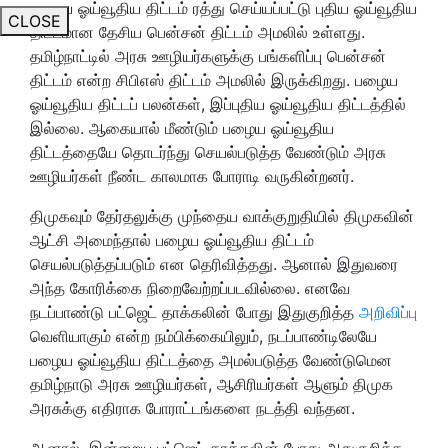
பழைய ஓய்வூதிய திட்டம் ரத்து செய்யப்பட்டு புதிய ஓய்வூதிய
CLOSE
திட்டமான தேசிய பென்சன் திட்டம் அமலில் உள்ளது.
தமிழ்நாட்டில் அரசு ஊழியர்களுக்கு பங்களிப்பு பென்சன்
திட்டம் என்ற சிபிஎஸ் திட்டம் அமலில் இருக்கிறது. பழைய
ஓய்வூதிய திட்டப் பலன்கள், இப்புதிய ஓய்வூதிய திட்டத்தில்
இல்லை. ஆகையால் மீண்டும் பழைய ஓய்வூதிய
திட்டத்தையே தொடர்ந்து செயல்படுத்த வேண்டும் அரசு
ஊழியர்கள் நீண்ட காலமாக போராடி வருகின்றனர்.
திமுகவும் தேர்தலுக்கு முந்தைய வாக்குறுதியில் திமுகவின்
ஆட்சி அமைந்தால் பழைய ஓய்வூதிய திட்டம்
செயல்படுத்தப்படும் என தெரிவித்தது. ஆனால் இதுவரை
அந்த கோரிக்கை நிறைவேற்றப்படவில்லை. எனவே
நடப்பாண்டு பட்ஜெட் தாக்கலின் போது இதுகுறித்த
அறிவிப்பு
வெளியாகும் என்ற நம்பிக்கையிலும், நடப்பாண்டிலேயே
பழைய ஓய்வூதிய திட்டத்தை அமல்படுத்த வேண்டுமென
தமிழ்நாடு அரசு ஊழியர்கள், ஆசிரியர்கள் ஆளும் திமுக
அரசுக்கு எதிராக போராட்டங்களை நடத்தி வந்தன.
ஆனால், இன்றைய பட்ஜெட் தாக்கலின் போது அதுகுறித்த