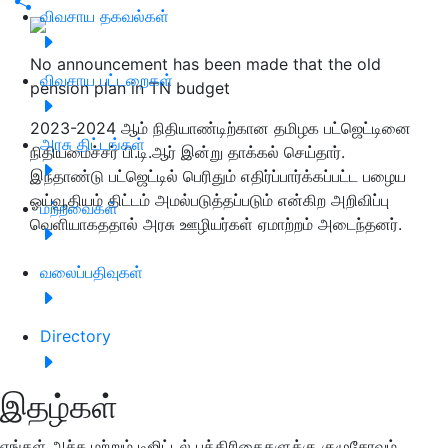
விவசாய தகவல்கள்
No announcement has been made that the old
விவசாய பட்டறைகள்
pension plan in TN budget
2023-2024 ஆம் நிதியாண்டிற்கான தமிழக பட்ஜெட்டினை
அரசு திட்டங்கள்
நிதியமைச்சர் பி.டி.ஆர் இன்று தாக்கல் செய்தார்.
இந்தாண்டு பட்ஜெட்டில் பெரிதும் எதிர்ப்பார்க்கப்பட்ட பழைய
ஓய்வூதியம் திட்டம் அமல்படுத்தப்படும் என்கிற அறிவிப்பு
மற்றவைகள்
வெளியாகததால் அரசு ஊழியர்கள் ஏமாற்றம் அடைந்தனர்.
வலைப்பதிவுகள்
Directory
இதழ்கள்
எங்கள் அச்சு மற்றும் டிஜிட்டல் பத்திரிகைகளுக்கு குழுசேரவும்