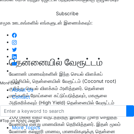
Subscribe
சமூக ஊடகங்களில் எங்களுடன் இணைக்கவும்:
தென்னையில் வேரூட்டம்
வேளாண் மாணவர்களின் இந்த செயல் விளக்கப்
பயிற்சியில், தென்னையின் வேரூட்டம் (Coconut root)
More Links
குறித்து செயல் விளக்கம் அளித்தனர். தென்னை
About Us
மரங்களில் நோய்களை கட்டுப்படுத்தவும், மகசூலை
Contact
அதிகரிக்கவும் (High Yield) தென்னையில் வேரூட்டம்
செய்வது அவசியமானது. ஒரு மரத்திற்கு வேரூட்டம் டானிக்
200 மில்லி வீதம் வருடத்திற்கு இரண்டு முறை செலுத்த
#Top on Krishi Jagran
வேண்டும் என்று மாணவிகள் தெரிவித்தனர். இதன் மூலம்
More Topics
வேளாண் கல்லூரி மாணவ, மாணவிகளுக்கு தென்னை