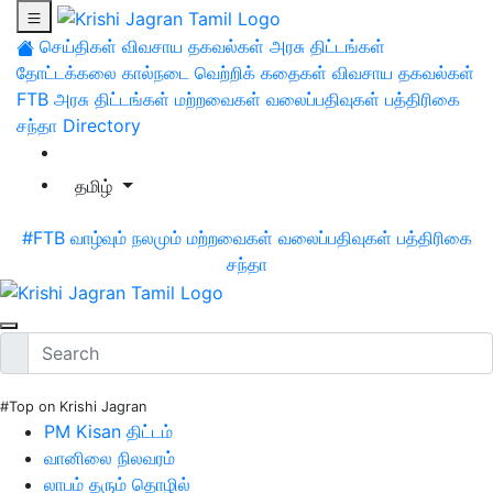
செய்திகள்
விவசாய தகவல்கள்
அரசு திட்டங்கள்
தோட்டக்கலை
கால்நடை
வெற்றிக் கதைகள்
விவசாய தகவல்கள்
FTB
அரசு திட்டங்கள்
மற்றவைகள்
வலைப்பதிவுகள்
பத்திரிகை
சந்தா
Directory
தமிழ்
#FTB
வாழ்வும் நலமும்
மற்றவைகள்
வலைப்பதிவுகள்
பத்திரிகை
சந்தா
#Top on Krishi Jagran
PM Kisan திட்டம்
வானிலை நிலவரம்
லாபம் தரும் தொழில்