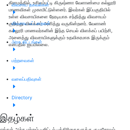
கிராமத்தில், உசிலம்பட்டி கிருஷ்ணா வேளாண்மை கல்லூரி
விவசாய தகவல்கள்
மாணவிகள் முகாமிட்டுள்ளனர். இவர்கள் இப்பகுதியில்
உள்ள விவசாயிகளை நேரடியாக சந்தித்து விவசாயம்
விவசாய பட்டறைகள்
குறித்து விளக்கம் அளித்து வருகின்றனர். வேளாண்
கல்லூரி மாணவர்களின் இந்த செயல் விளக்கப் பயிற்சி,
அனைத்து விவசாயிகளுக்கும் உதவிகரமாக இருக்கும்
அரசு திட்டங்கள்
என்பதில் ஐயமில்லை.
மற்றவைகள்
வலைப்பதிவுகள்
Directory
இதழ்கள்
எங்கள் அச்சு மற்றும் டிஜிட்டல் பத்திரிகைகளுக்கு குழுசேரவும்