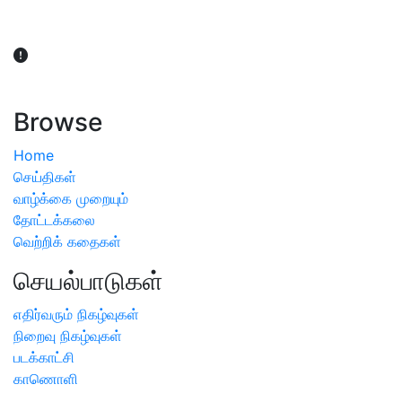
விவசாயிகள் நலன் கருதி சாகுபடி தொடர்பான சந்தேகம்
ஏற்பட்டால் வேளாண் விஞ்ஞானிகளை அணுகலாம்: தமிழக அரசு
அறிவிப்பு
Browse
Home
செய்திகள்
வாழ்க்கை முறையும்
தோட்டக்கலை
வெற்றிக் கதைகள்
செயல்பாடுகள்
எதிர்வரும் நிகழ்வுகள்
நிறைவு நிகழ்வுகள்
படக்காட்சி
காணொளி