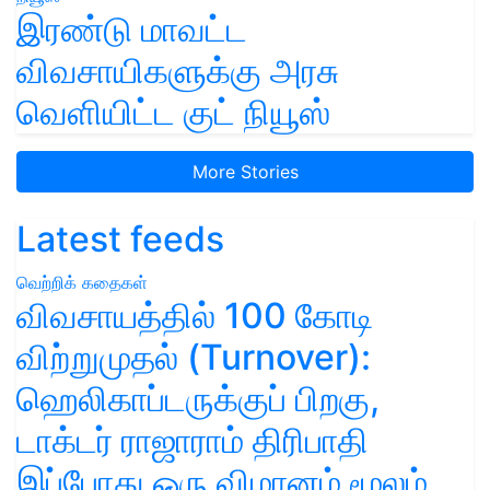
இரண்டு மாவட்ட
விவசாயிகளுக்கு அரசு
வெளியிட்ட குட் நியூஸ்
More Stories
Latest feeds
வெற்றிக் கதைகள்
விவசாயத்தில் 100 கோடி
விற்றுமுதல் (Turnover):
ஹெலிகாப்டருக்குப் பிறகு,
டாக்டர் ராஜாராம் திரிபாதி
இப்போது ஒரு விமானம் மூலம்