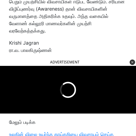
பெறும் முயற்சியில் விவசாயிகள் ஈடுபட வேண்டும். சரியான
விழிப்புணர்வு (Awareness) தான் விவசாயிகளின்
வருமானத்தை அதிகரிக்க உதவும். அந்த வகையில்
வேளாண் கல்லூரி மாணவர்களின் முயற்சி
வரவேற்கத்தக்கது.
Krishi Jagran
ரா.வ. பாலகிருஷ்ணன்
ADVERTISEMENT
மேலும் படிக்க
உலகின் விலை உயர்ந்த காய்கறியை விவசாயம் செய்த