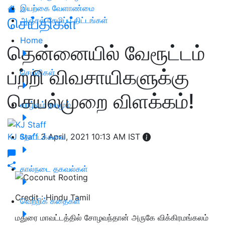
இயற்கை வேளாண்மை
செய்திகள்
அஞ்சல் சேமிப்பு திட்டங்கள்
Home
தென்னையில் வேரூட்டம்
பற்றி விவசாயிகளுக்கு
செய்திகள்
செயல்முறை விளக்கம்!
வாழ்வும் நலமும்
KJ Staff
தோட்டக்கலை
3 April, 2021 10:13 AM IST
கால்நடை தகவல்கள்
Credit : Hindu Tamil
வெற்றிக் கதைகள்
மதுரை மாவட்டத்தில் சோழவந்தான் அருகே விக்கிரமங்கலம்