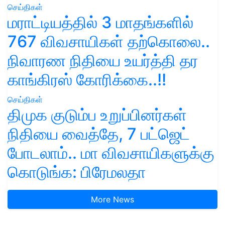
செய்திகள்
மராட்டியத்தில் 3 மாதங்களில்
767 விவசாயிகள் தற்கொலை..
நிவாரண நிதியை உயர்த்தி தர
காங்கிரஸ் கோரிக்கை..!!
செய்திகள்
திமுக குடும்ப உறுப்பினர்கள்
நிதியை வைத்தே, 7 பட்ஜெட்
போடலாம்.. மா விவசாயிகளுக்கு
கொடுங்க: பிரேமலதா
More News