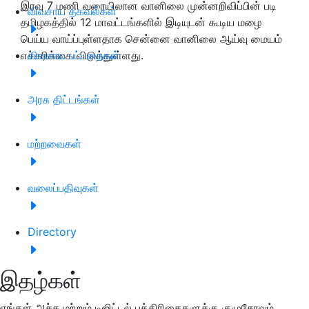
இரவு 7 மணி வரையிலான வானிலை முன்னறிவிப்பின் படி
விவசாய தகவல்கள்
தமிழகத்தில் 12 மாவட்டங்களில் இடியுடன் கூடிய மழை
பெய்ய வாய்ப்புள்ளதாக சென்னை வானிலை ஆய்வு மையம்
எச்சரிக்கை விடுத்துள்ளது.
விவசாய பட்டறைகள்
அரசு திட்டங்கள்
மற்றவைகள்
வலைப்பதிவுகள்
Directory
இதழ்கள்
எங்கள் அச்சு மற்றும் டிஜிட்டல் பத்திரிகைகளுக்கு குழுசேரவும்