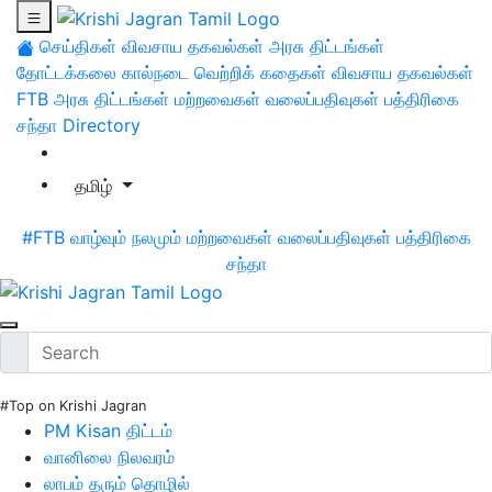
செய்திகள்
விவசாய தகவல்கள்
அரசு திட்டங்கள்
தோட்டக்கலை
கால்நடை
வெற்றிக் கதைகள்
விவசாய தகவல்கள்
FTB
அரசு திட்டங்கள்
மற்றவைகள்
வலைப்பதிவுகள்
பத்திரிகை
சந்தா
Directory
தமிழ்
#FTB
வாழ்வும் நலமும்
மற்றவைகள்
வலைப்பதிவுகள்
பத்திரிகை
சந்தா
#Top on Krishi Jagran
PM Kisan திட்டம்
வானிலை நிலவரம்
லாபம் தரும் தொழில்