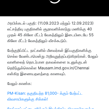
அரபிக்கடல் பகுதி: (11.09.2023 மற்றும் 12.09.2023)
லட்சத்தீவு பகுதிகளில் சூறாவளிக்காற்று மணிக்கு 40
முதல் 45 கிலோ மீட்டர் வேகத்திலும் இடையிடையே 55
கிலோ மீட்டர் வேகத்திலும் வீசக்கூடும்.
மேற்குறிப்பிட்ட நாட்களில் மீனவர்கள் இப்பகுதிகளிக்கு
செல்ல வேண்டாமென்று அறிவுறுத்தப்படுகிறார்கள். மேலும்
வானிலைத் தொடர்பான தகவல்களை உடனுக்குடன்
தெரிந்துக்கொள்ள Mausam.imd.gov.in/Chennai
என்கிற இணையதளத்தை காணவும்.
மேலும் காண்க:
PM-Kisan: தகுதியற்ற 81,000- க்கும் மேற்பட்ட
விவசாயிகளுக்கு சிக்கல்!
தேங்காய் மட்டை உரிக்கும் இயந்திரம்- விவசாயிகளுக்கு