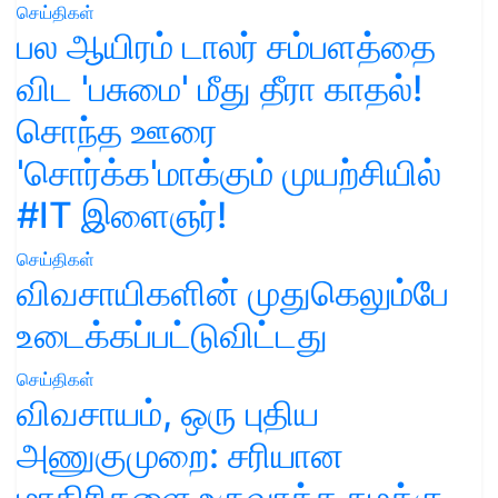
செய்திகள்
பல ஆயிரம் டாலர் சம்பளத்தை
விட 'பசுமை' மீது தீரா காதல்!
சொந்த ஊரை
'சொர்க்க'மாக்கும் முயற்சியில்
#IT இளைஞர்!
செய்திகள்
விவசாயிகளின் முதுகெலும்பே
உடைக்கப்பட்டுவிட்டது
செய்திகள்
விவசாயம், ஒரு புதிய
அணுகுமுறை: சரியான
மாதிரிகளை உருவாக்க நமக்கு