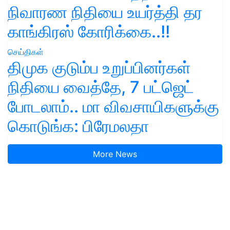
நிவாரண நிதியை உயர்த்தி தர
காங்கிரஸ் கோரிக்கை..!!
செய்திகள்
திமுக குடும்ப உறுப்பினர்கள்
நிதியை வைத்தே, 7 பட்ஜெட்
போடலாம்.. மா விவசாயிகளுக்கு
கொடுங்க: பிரேமலதா
More News