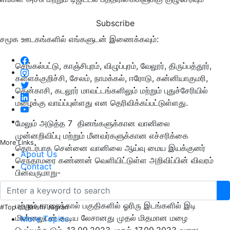
Subscribe
சமூக ஊடகங்களில் எங்களுடன் இணைக்கவும்:
செங்கல்பட்டு, காஞ்சிபுரம், விழுப்புரம், வேலூர், திருப்பத்தூர்,
கள்ளக்குறிச்சி, சேலம், நாமக்கல், ஈரோடு, கன்னியாகுமரி,
தென்காசி, கடலூர் மாவட்டங்களிலும் மற்றும் புதுச்சேரியில்
மழைக்கு வாய்ப்புள்ளது என தெரிவிக்கப்பட்டுள்ளது.
மேலும் அடுத்த 7 தினங்களுக்கான வானிலை
முன்னறிவிப்பு மற்றும் மீனவர்களுக்கான எச்சரிக்கை
More Links
தொடர்பாக சென்னை வானிலை ஆய்வு மைய இயக்குனர்
About Us
செந்தாமரை கண்ணன் வெளியிட்டுள்ள அறிவிப்பின் விவரம்
Contact
பின்வருமாறு-
11.09.2023 மற்றும் 12.09.2023: தமிழ்நாடு, புதுச்சேரி
மற்றும் காரைக்கால் பகுதிகளில் ஓரிரு இடங்களில் இடி
#Top on Krishi Jagran
மின்னலுடன் கூடிய லேசானது முதல் மிதமான மழை
More Topics
பெய்யக்கூடும். 13.09.2023 முதல் 17.09.2023 வரை: