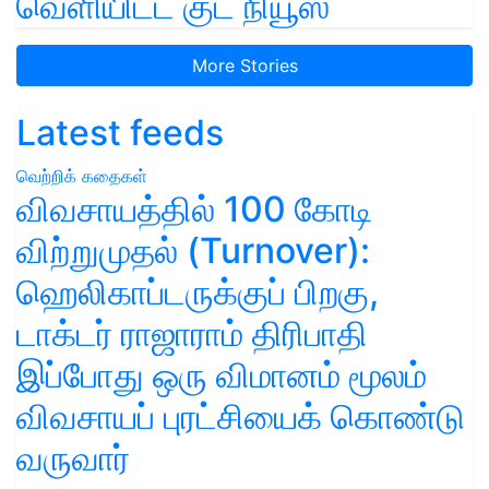
வெளியிட்ட குட் நியூஸ்
More Stories
Latest feeds
வெற்றிக் கதைகள்
விவசாயத்தில் 100 கோடி
விற்றுமுதல் (Turnover):
ஹெலிகாப்டருக்குப் பிறகு,
டாக்டர் ராஜாராம் திரிபாதி
இப்போது ஒரு விமானம் மூலம்
விவசாயப் புரட்சியைக் கொண்டு
வருவார்